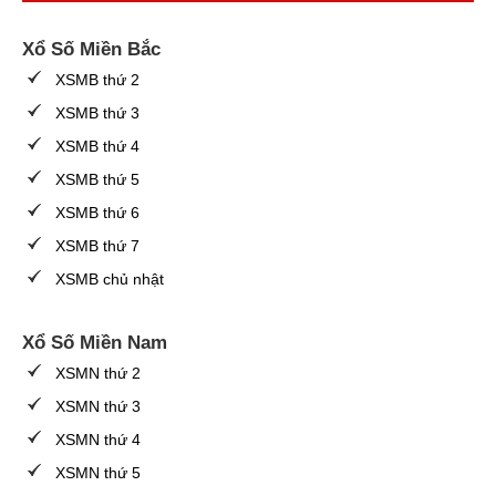
Xổ Số Miền Bắc
XSMB thứ 2
XSMB thứ 3
XSMB thứ 4
XSMB thứ 5
XSMB thứ 6
XSMB thứ 7
XSMB chủ nhật
Xổ Số Miền Nam
XSMN thứ 2
XSMN thứ 3
XSMN thứ 4
XSMN thứ 5