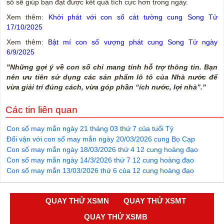
số sẽ giúp bạn đạt được kết quả tích cực hơn trong ngày.
Xem thêm:
Khởi phát với con số cát tường cung Song Tử
17/10/2025
Xem thêm:
Bật mí con số vượng phát cung Song Tử ngày
6/9/2025
"Những gợi ý về con số chỉ mang tính hỗ trợ thông tin. Bạn
nên ưu tiên sử dụng các sản phẩm lô tô của Nhà nước để
vừa giải trí đúng cách, vừa góp phần “ích nước, lợi nhà”."
Các tin liên quan
Con số may mắn ngày 21 tháng 03 thứ 7 của tuổi Tý
Đổi vận với con số may mắn ngày 20/03/2026 cung Bọ Cạp
Con số may mắn ngày 18/03/2026 thứ 4 12 cung hoàng đạo
Con số may mắn ngày 14/3/2026 thứ 7 12 cung hoàng đạo
Con số may mắn 13/03/2026 thứ 6 của 12 cung hoàng đạo
QUAY THỬ XSMN
QUAY THỬ XSMT
QUAY THỬ XSMB