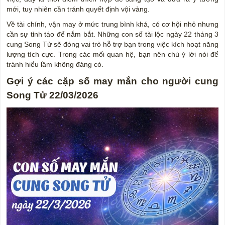
mới, tuy nhiên cần tránh quyết định vội vàng.
Về tài chính, vận may ở mức trung bình khá, có cơ hội nhỏ nhưng
cần sự tỉnh táo để nắm bắt. Những con số tài lộc ngày 22 tháng 3
cung Song Tử sẽ đóng vai trò hỗ trợ bạn trong việc kích hoạt năng
lượng tích cực. Trong các mối quan hệ, bạn nên chú ý lời nói để
tránh hiểu lầm không đáng có.
Gợi ý các cặp số may mắn cho người cung
Song Tử 22/03/2026