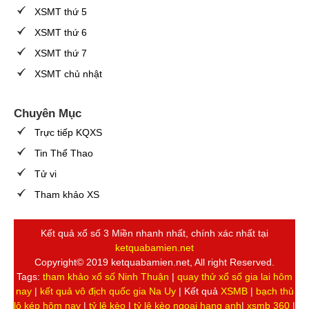
XSMT thứ 5
XSMT thứ 6
XSMT thứ 7
XSMT chủ nhật
Chuyên Mục
Trực tiếp KQXS
Tin Thể Thao
Tử vi
Tham khảo XS
Kết quả xổ số 3 Miền nhanh nhất, chính xác nhất tại
ketquabamien.net
Copyright© 2019 ketquabamien.net, All right Reserved.
Tags:
tham khảo xổ số Ninh Thuận
|
quay thử xổ số gia lai hôm
nay
|
kết quả vô địch quốc gia Na Uy
| Kết quả
XSMB
|
bạch thủ
lô kép hôm nay
|
tỷ lệ kèo
|
tỷ lệ kèo ngoại hạng anh
|
xsmb 360
|