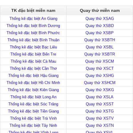
TK đặc biệt miền nam
Quay thử miền nam
Thống kê đặc biệt An Giang
Quay thử XSAG
Thống kê đặc biệt Bình Dương
Quay thử XSBD
Thống kê đặc biệt Bình Phước
Quay thử XSBP
Thống kê đặc biệt Bình Thuận
Quay thử XSBTH
Thống kê đặc biệt Bạc Liêu
Quay thử XSBL
Thống kê đặc biệt Bến Tre
Quay thử XSBTR
Thống kê đặc biệt Cà Mau
Quay thử XSCM
Thống kê đặc biệt Cần Thơ
Quay thử XSCT
Thống kê đặc biệt Hậu Giang
Quay thử XSHG
Thống kê đặc biệt Hồ Chí Minh
Quay thử XSHCM
Thống kê đặc biệt Kiên Giang
Quay thử XSKG
Thống kê đặc biệt Long An
Quay thử XSLA
Thống kê đặc biệt Sóc Trăng
Quay thử XSST
Thống kê đặc biệt Tiền Giang
Quay thử XSTG
Thống kê đặc biệt Trà Vinh
Quay thử XSTV
Thống kê đặc biệt Tây Ninh
Quay thử XSTN
Thống kê đặc biệt Vĩnh Long
Quay thử XSVL