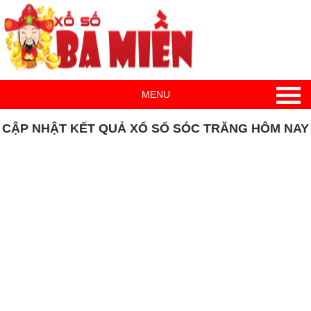
MENU
CẬP NHẬT KẾT QUẢ XỔ SỐ SÓC TRĂNG HÔM NAY