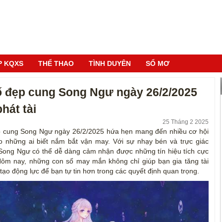
P KQXS
THỂ THAO
TÌNH DUYÊN
SỔ MƠ
 đẹp cung Song Ngư ngày 26/2/2025
hát tài
25 Tháng 2 2025
 cung Song Ngư ngày 26/2/2025 hứa hẹn mang đến nhiều cơ hội
ho những ai biết nắm bắt vận may. Với sự nhạy bén và trực giác
ong Ngư có thể dễ dàng cảm nhận được những tín hiệu tích cực
 Hôm nay, những con số may mắn không chỉ giúp bạn gia tăng tài
tạo động lực để bạn tự tin hơn trong các quyết định quan trọng.