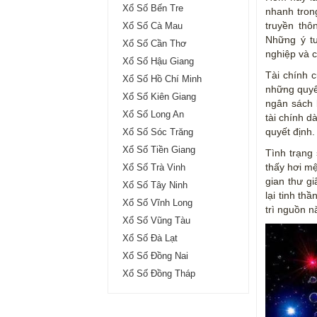
Xổ Số Bến Tre
nhanh tron
truyền thô
Xổ Số Cà Mau
Những ý t
Xổ Số Cần Thơ
nghiệp và c
Xổ Số Hậu Giang
Tài chính 
Xổ Số Hồ Chí Minh
những quyế
Xổ Số Kiên Giang
ngân sách 
Xổ Số Long An
tài chính d
quyết định.
Xổ Số Sóc Trăng
Xổ Số Tiền Giang
Tình trạng
thấy hơi mệ
Xổ Số Trà Vinh
gian thư g
Xổ Số Tây Ninh
lại tinh t
Xổ Số Vĩnh Long
trì nguồn n
Xổ Số Vũng Tàu
Xổ Số Đà Lạt
Xổ Số Đồng Nai
Xổ Số Đồng Tháp