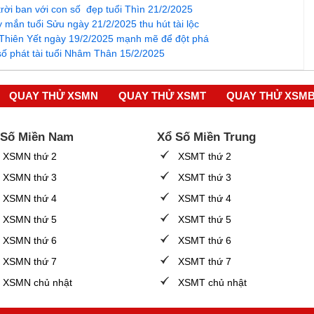
rời ban với con số đẹp tuổi Thìn 21/2/2025
mắn tuổi Sửu ngày 21/2/2025 thu hút tài lộc
 Thiên Yết ngày 19/2/2025 mạnh mẽ để đột phá
số phát tài tuổi Nhâm Thân 15/2/2025
QUAY THỬ XSMN
QUAY THỬ XSMT
QUAY THỬ XSM
 Số Miền Nam
Xổ Số Miền Trung
XSMN thứ 2
XSMT thứ 2
XSMN thứ 3
XSMT thứ 3
XSMN thứ 4
XSMT thứ 4
XSMN thứ 5
XSMT thứ 5
XSMN thứ 6
XSMT thứ 6
XSMN thứ 7
XSMT thứ 7
XSMN chủ nhật
XSMT chủ nhật