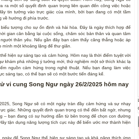
ưa ra một số quyết định quan trọng liên quan đến công việc hoặc
 Hãy tin tưởng vào trực giác của mình, bởi bạn đang có một tầm
g về hướng đi phía trước.
9
biểu tượng cho sự ổn định và hài hòa. Đây là ngày thích hợp để
hời gian cân bằng lại cuộc sống, chăm sóc bản thân và quan tâm
người thân yêu. Nếu gần đây bạn cảm thấy căng thẳng hoặc áp
o mình một khoảng lặng để thư giãn.
thể hiện sự sáng tạo và cảm hứng. Hôm nay là thời điểm tuyệt vời
ư khám phá những ý tưởng mới, thử nghiệm một sở thích khác lạ
iếm nguồn cảm hứng trong nghệ thuật. Nếu bạn đang làm việc
vực sáng tạo, có thể bạn sẽ có một bước tiến đáng kể.
 tử vi cung Song Ngư ngày 26/2/2025 hôm nay
2025, Song Ngư sẽ có một ngày tràn đầy cảm hứng và sự nhạy
trực giác. Những quyết định quan trọng có thể đến bất ngờ, nhưng
ng – bạn đang có sự hướng dẫn từ bên trong để chọn con đường
Hãy tận dụng năng lượng tích cực này để biến ước mơ thành hiện
 ngày để Song Ngư thể hiện sự sáng tạo và khả năng thích ứng