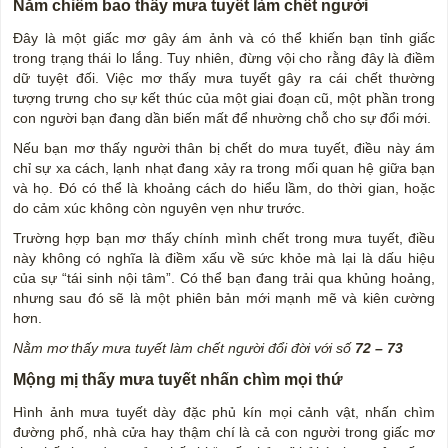
Nằm chiêm bao thấy mưa tuyết làm chết người
Đây là một giấc mơ gây ám ảnh và có thể khiến bạn tỉnh giấc
trong trạng thái lo lắng. Tuy nhiên, đừng vội cho rằng đây là điềm
dữ tuyệt đối. Việc mơ thấy mưa tuyết gây ra cái chết thường
tượng trưng cho sự kết thúc của một giai đoạn cũ, một phần trong
con người bạn đang dần biến mất để nhường chỗ cho sự đổi mới.
Nếu bạn mơ thấy người thân bị chết do mưa tuyết, điều này ám
chỉ sự xa cách, lạnh nhạt đang xảy ra trong mối quan hệ giữa bạn
và họ. Đó có thể là khoảng cách do hiểu lầm, do thời gian, hoặc
do cảm xúc không còn nguyên vẹn như trước.
Trường hợp bạn mơ thấy chính mình chết trong mưa tuyết, điều
này không có nghĩa là điềm xấu về sức khỏe mà lại là dấu hiệu
của sự “tái sinh nội tâm”. Có thể bạn đang trải qua khủng hoảng,
nhưng sau đó sẽ là một phiên bản mới mạnh mẽ và kiên cường
hơn.
Nằm mơ thấy mưa tuyết làm chết người đổi đời với số
72 – 73
Mộng mị thấy mưa tuyết nhấn chìm mọi thứ
Hình ảnh mưa tuyết dày đặc phủ kín mọi cảnh vật, nhấn chìm
đường phố, nhà cửa hay thậm chí là cả con người trong giấc mơ