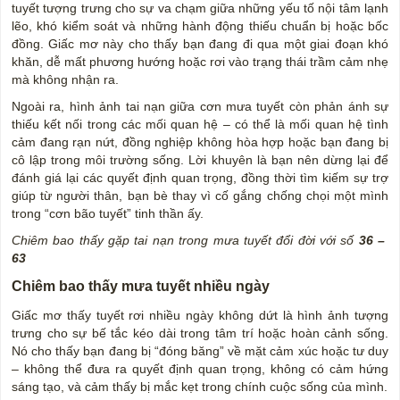
tuyết tượng trưng cho sự va chạm giữa những yếu tố nội tâm lạnh
lẽo, khó kiểm soát và những hành động thiếu chuẩn bị hoặc bốc
đồng. Giấc mơ này cho thấy bạn đang đi qua một giai đoạn khó
khăn, dễ mất phương hướng hoặc rơi vào trạng thái trầm cảm nhẹ
mà không nhận ra.
Ngoài ra, hình ảnh tai nạn giữa cơn mưa tuyết còn phản ánh sự
thiếu kết nối trong các mối quan hệ – có thể là mối quan hệ tình
cảm đang rạn nứt, đồng nghiệp không hòa hợp hoặc bạn đang bị
cô lập trong môi trường sống. Lời khuyên là bạn nên dừng lại để
đánh giá lại các quyết định quan trọng, đồng thời tìm kiếm sự trợ
giúp từ người thân, bạn bè thay vì cố gắng chống chọi một mình
trong “cơn bão tuyết” tinh thần ấy.
Chiêm bao thấy gặp tai nạn trong mưa tuyết đổi đời với số
36 –
63
Chiêm bao thấy mưa tuyết nhiều ngày
Giấc mơ thấy tuyết rơi nhiều ngày không dứt là hình ảnh tượng
trưng cho sự bế tắc kéo dài trong tâm trí hoặc hoàn cảnh sống.
Nó cho thấy bạn đang bị “đóng băng” về mặt cảm xúc hoặc tư duy
– không thể đưa ra quyết định quan trọng, không có cảm hứng
sáng tạo, và cảm thấy bị mắc kẹt trong chính cuộc sống của mình.