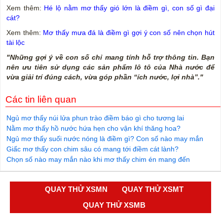
Xem thêm:
Hé lộ nằm mơ thấy gió lớn là điềm gì, con số gì đại
cát?
Xem thêm:
Mơ thấy mưa đá là điềm gì gợi ý con số nên chọn hút
tài lộc
"Những gợi ý về con số chỉ mang tính hỗ trợ thông tin. Bạn
nên ưu tiên sử dụng các sản phẩm lô tô của Nhà nước để
vừa giải trí đúng cách, vừa góp phần “ích nước, lợi nhà”."
Các tin liên quan
Ngủ mơ thấy núi lửa phun trào điềm báo gì cho tương lai
Nằm mơ thấy hồ nước hứa hẹn cho vận khí thăng hoa?
Ngủ mơ thấy suối nước nóng là điềm gì? Con số nào may mắn
Giấc mơ thấy con chim sâu có mang tới điềm cát lành?
Chọn số nào may mắn nào khi mơ thấy chim én mang đến
QUAY THỬ XSMN
QUAY THỬ XSMT
QUAY THỬ XSMB