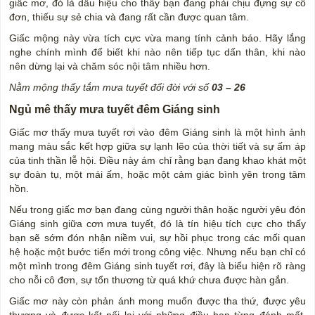
giấc mơ, đó là dấu hiệu cho thấy bạn đang phải chịu đựng sự cô
đơn, thiếu sự sẻ chia và đang rất cần được quan tâm.
Giấc mộng này vừa tích cực vừa mang tính cảnh báo. Hãy lắng
nghe chính mình để biết khi nào nên tiếp tục dấn thân, khi nào
nên dừng lại và chăm sóc nội tâm nhiều hơn.
Nằm mộng thấy tắm mưa tuyết đổi đời với số
03 – 26
Ngủ mê thấy mưa tuyết đêm Giáng sinh
Giấc mơ thấy mưa tuyết rơi vào đêm Giáng sinh là một hình ảnh
mang màu sắc kết hợp giữa sự lạnh lẽo của thời tiết và sự ấm áp
của tinh thần lễ hội. Điều này ám chỉ rằng bạn đang khao khát một
sự đoàn tụ, một mái ấm, hoặc một cảm giác bình yên trong tâm
hồn.
Nếu trong giấc mơ bạn đang cùng người thân hoặc người yêu đón
Giáng sinh giữa cơn mưa tuyết, đó là tín hiệu tích cực cho thấy
bạn sẽ sớm đón nhận niềm vui, sự hồi phục trong các mối quan
hệ hoặc một bước tiến mới trong công việc. Nhưng nếu bạn chỉ có
một mình trong đêm Giáng sinh tuyết rơi, đây là biểu hiện rõ ràng
cho nỗi cô đơn, sự tổn thương từ quá khứ chưa được hàn gắn.
Giấc mơ này còn phản ánh mong muốn được tha thứ, được yêu