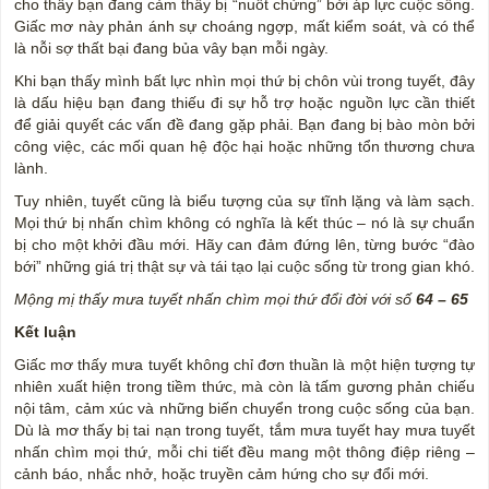
cho thấy bạn đang cảm thấy bị “nuốt chửng” bởi áp lực cuộc sống.
Giấc mơ này phản ánh sự choáng ngợp, mất kiểm soát, và có thể
là nỗi sợ thất bại đang bủa vây bạn mỗi ngày.
Khi bạn thấy mình bất lực nhìn mọi thứ bị chôn vùi trong tuyết, đây
là dấu hiệu bạn đang thiếu đi sự hỗ trợ hoặc nguồn lực cần thiết
để giải quyết các vấn đề đang gặp phải. Bạn đang bị bào mòn bởi
công việc, các mối quan hệ độc hại hoặc những tổn thương chưa
lành.
Tuy nhiên, tuyết cũng là biểu tượng của sự tĩnh lặng và làm sạch.
Mọi thứ bị nhấn chìm không có nghĩa là kết thúc – nó là sự chuẩn
bị cho một khởi đầu mới. Hãy can đảm đứng lên, từng bước “đào
bới” những giá trị thật sự và tái tạo lại cuộc sống từ trong gian khó.
Mộng mị thấy mưa tuyết nhấn chìm mọi thứ đổi đời với số
64 – 65
Kết luận
Giấc mơ thấy mưa tuyết không chỉ đơn thuần là một hiện tượng tự
nhiên xuất hiện trong tiềm thức, mà còn là tấm gương phản chiếu
nội tâm, cảm xúc và những biến chuyển trong cuộc sống của bạn.
Dù là mơ thấy bị tai nạn trong tuyết, tắm mưa tuyết hay mưa tuyết
nhấn chìm mọi thứ, mỗi chi tiết đều mang một thông điệp riêng –
cảnh báo, nhắc nhở, hoặc truyền cảm hứng cho sự đổi mới.