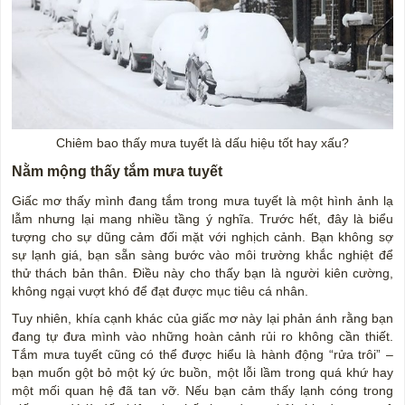
Chiêm bao thấy mưa tuyết là dấu hiệu tốt hay xấu?
Nằm mộng thấy tắm mưa tuyết
Giấc mơ thấy mình đang tắm trong mưa tuyết là một hình ảnh lạ
lẫm nhưng lại mang nhiều tầng ý nghĩa. Trước hết, đây là biểu
tượng cho sự dũng cảm đối mặt với nghịch cảnh. Bạn không sợ
sự lạnh giá, bạn sẵn sàng bước vào môi trường khắc nghiệt để
thử thách bản thân. Điều này cho thấy bạn là người kiên cường,
không ngại vượt khó để đạt được mục tiêu cá nhân.
Tuy nhiên, khía cạnh khác của giấc mơ này lại phản ánh rằng bạn
đang tự đưa mình vào những hoàn cảnh rủi ro không cần thiết.
Tắm mưa tuyết cũng có thể được hiểu là hành động “rửa trôi” –
bạn muốn gột bỏ một ký ức buồn, một lỗi lầm trong quá khứ hay
một mối quan hệ đã tan vỡ. Nếu bạn cảm thấy lạnh cóng trong