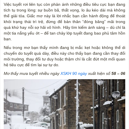
Việc tuyết rơi liên tục còn phản ánh những điều tiêu cực bạn đang
tích tụ trong lòng: sự buồn bã, thất vọng, lo âu kéo dài mà không
thể giải tỏa. Giấc mơ này là lời nhắc bạn cần hành động để thoát
khỏi trạng thái trì trệ, đừng để bản thân “đóng băng” mãi trong
quá khứ hay nỗi sợ hãi vô hình. Hãy tìm kiếm ánh sáng – dù chỉ là
một tia nắng yếu ớt – để tan chảy lớp tuyết đang bao phủ tâm hồn
bạn.
Nếu trong mơ bạn thấy mình đang bị mắc kẹt hoặc không thể di
chuyển do tuyết quá dày, điều này cho thấy bạn đang cần thay đổi
môi trường, thay đổi tư duy hoặc thậm chí là cắt đứt một mối quan
hệ tiêu cực để tìm lại sự tự do.
Mơ thấy mưa tuyết nhiều ngày
XSKH 90 ngày
xuất hiện số
58 – 06