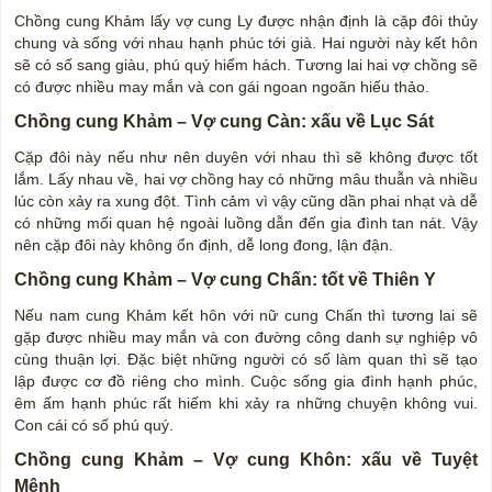
Chồng cung Khảm lấy vợ cung Ly được nhận định là cặp đôi thủy
chung và sống với nhau hạnh phúc tới già. Hai người này kết hôn
sẽ có số sang giàu, phú quý hiểm hách. Tương lai hai vợ chồng sẽ
có được nhiều may mắn và con gái ngoan ngoãn hiếu thảo.
Chồng cung Khảm – Vợ cung Càn: xấu về Lục Sát
Cặp đôi này nếu như nên duyên với nhau thì sẽ không được tốt
lắm. Lấy nhau về, hai vợ chồng hay có những mâu thuẫn và nhiều
lúc còn xảy ra xung đột. Tình cảm vì vậy cũng dần phai nhạt và dễ
có những mối quan hệ ngoài luồng dẫn đến gia đình tan nát. Vậy
nên cặp đôi này không ổn định, dễ long đong, lận đận.
Chồng cung Khảm – Vợ cung Chấn: tốt về Thiên Y
Nếu nam cung Khảm kết hôn với nữ cung Chấn thì tương lai sẽ
gặp được nhiều may mắn và con đường công danh sự nghiệp vô
cùng thuận lợi. Đặc biệt những người có số làm quan thì sẽ tạo
lập được cơ đồ riêng cho mình. Cuộc sống gia đình hạnh phúc,
êm ấm hạnh phúc rất hiếm khi xảy ra những chuyện không vui.
Con cái có số phú quý.
Chồng cung Khảm – Vợ cung Khôn: xấu về Tuyệt
Mệnh