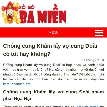
MENU
Chồng cung Khảm lấy vợ cung Đoài
có tốt hay không?
29 Tháng 7 2020
Chồng cung Khảm lấy vợ cung Đoài có hợp nhau và hạnh phúc
với nhau trọn vẹn hay không? Hai cũng này nếu như kết duyên với
nhau có đem lại tài lộc và công danh thăng tiến? Để biết thêm chi
tiết về vấn đề này mời bạn theo dõi bài chia sẻ sau đây của
ketquabamien.net
.
Chồng cung Khảm lấy vợ cung Đoài phạm
phải Họa Hại
Theo những phân tích của các chuyên gia coi
bói tình duyên
thì