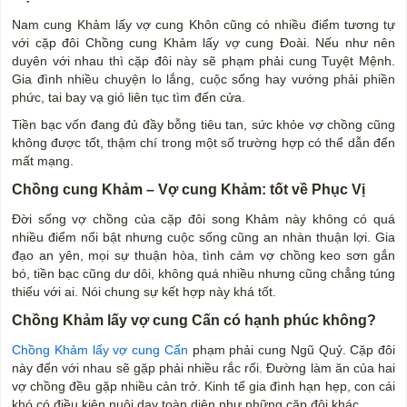
Nam cung Khảm lấy vợ cung Khôn cũng có nhiều điểm tương tự
với cặp đôi Chồng cung Khảm lấy vợ cung Đoài. Nếu như nên
duyên với nhau thì cặp đôi này sẽ phạm phải cung Tuyệt Mệnh.
Gia đình nhiều chuyện lo lắng, cuộc sống hay vướng phải phiền
phức, tai bay vạ gió liên tục tìm đến cửa.
Tiền bạc vốn đang đủ đầy bỗng tiêu tan, sức khỏe vợ chồng cũng
không được tốt, thậm chí trong một số trường hợp có thể dẫn đến
mất mạng.
Chồng cung Khảm – Vợ cung Khảm: tốt về Phục Vị
Đời sống vợ chồng của cặp đôi song Khảm này không có quá
nhiều điểm nổi bật nhưng cuộc sống cũng an nhàn thuận lợi. Gia
đạo an yên, mọi sự thuận hòa, tình cảm vợ chồng keo sơn gắn
bó, tiền bạc cũng dư dôi, không quá nhiều nhưng cũng chẳng túng
thiếu với ai. Nói chung sự kết hợp này khá tốt.
Chồng Khảm lấy vợ cung Cấn có hạnh phúc không?
Chồng Khảm lấy vợ cung Cấn
phạm phải cung Ngũ Quỷ. Cặp đôi
này đến với nhau sẽ gặp phải nhiều rắc rối. Đường làm ăn của hai
vợ chồng đều gặp nhiều cản trở. Kinh tế gia đình hạn hẹp, con cái
khó có điều kiện nuôi dạy toàn diện như những cặp đôi khác.