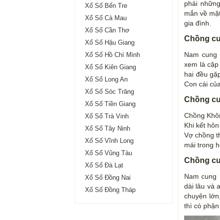
phải nhữn
Xổ Số Bến Tre
mắn về mặt
Xổ Số Cà Mau
gia đình.
Xổ Số Cần Thơ
Chồng cu
Xổ Số Hậu Giang
Nam cung K
Xổ Số Hồ Chí Minh
xem là cặp
Xổ Số Kiên Giang
hai đều gặ
Xổ Số Long An
Con cái của
Xổ Số Sóc Trăng
Chồng cu
Xổ Số Tiền Giang
Chồng Khôn
Xổ Số Trà Vinh
Khi kết hô
Xổ Số Tây Ninh
Vợ chồng t
Xổ Số Vĩnh Long
mái trong 
Xổ Số Vũng Tàu
Chồng cu
Xổ Số Đà Lạt
Nam cung 
Xổ Số Đồng Nai
dài lâu và 
Xổ Số Đồng Tháp
chuyện lớn
thì có phậ