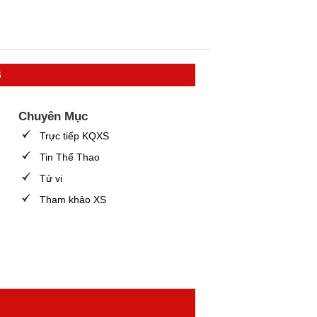
B
Chuyên Mục
Trực tiếp KQXS
Tin Thể Thao
Tử vi
Tham khảo XS