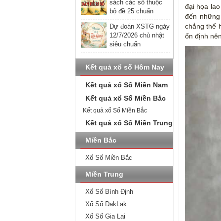
sách các số thuộc
đại họa lao
bộ đề 25 chuẩn
đến những 
chẳng thể h
Dự đoán XSTG ngày
12/7/2026 chủ nhật
ổn định nê
siêu chuẩn
Kết quả xổ số Hôm Nay
Kết quả xổ Số Miền Nam
Kết quả xổ Số Miền Bắc
Kết quả xổ Số Miền Bắc
Kết quả xổ Số Miền Trung
Miền Bắc
Xổ Số Miền Bắc
Miền Trung
Xổ Số Bình Định
Xổ Số DakLak
Xổ Số Gia Lai