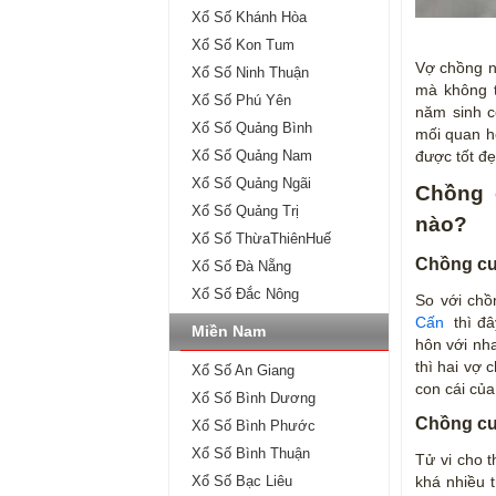
Xổ Số Khánh Hòa
Xổ Số Kon Tum
Vợ chồng n
Xổ Số Ninh Thuận
mà không t
Xổ Số Phú Yên
năm sinh c
Xổ Số Quảng Bình
mối quan h
được tốt đ
Xổ Số Quảng Nam
Xổ Số Quảng Ngãi
Chồng 
Xổ Số Quảng Trị
nào?
Xổ Số ThừaThiênHuế
Chồng cu
Xổ Số Đà Nẵng
Xổ Số Đắc Nông
So với chồ
Cấn
thì đâ
Miền Nam
hôn với nh
thì hai vợ
Xổ Số An Giang
con cái của
Xổ Số Bình Dương
Chồng cu
Xổ Số Bình Phước
Xổ Số Bình Thuận
Tử vi cho 
khá nhiều 
Xổ Số Bạc Liêu