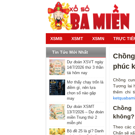
XSMB
XSMT
XSMN
TRỰC TIẾ
Tin Tức Mới Nhất
Chồng
Dự đoán XSVT ngày
phúc 
14/7/2026 thứ 3 thần
tài hôm nay
Chồng cun
Mơ thấy chạy trốn là
Tương lai 
điềm gì, nên lựa
thêm chi t
chọn số nào gặp
ketquabami
may
Dự đoán XSMT
Chồng 
13/7/2026 – Dự đoán
không?
miền Trung thứ 2
miễn phí
Theo các 
Bộ đề 25 là gì? Danh
Chấn sẽ xấ