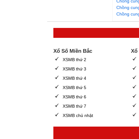
Chồng cung
Chồng cung
Chồng cung
Xổ Số Miền Bắc
Xổ
XSMB thứ 2
XSMB thứ 3
XSMB thứ 4
XSMB thứ 5
XSMB thứ 6
XSMB thứ 7
XSMB chủ nhật