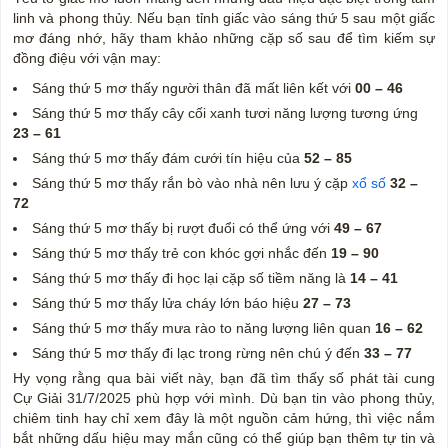
linh và phong thủy. Nếu bạn tỉnh giấc vào sáng thứ 5 sau một giấc
mơ đáng nhớ, hãy tham khảo những cặp số sau để tìm kiếm sự
đồng điệu với vận may:
Sáng thứ 5 mơ thấy người thân đã mất liên kết với
00 – 46
Sáng thứ 5 mơ thấy cây cối xanh tươi năng lượng tương ứng
23 – 61
Sáng thứ 5 mơ thấy đám cưới tín hiệu của
52 – 85
Sáng thứ 5 mơ thấy rắn bò vào nhà nên lưu ý cặp
xổ số
32 –
72
Sáng thứ 5 mơ thấy bị rượt đuổi có thể ứng với
49 – 67
Sáng thứ 5 mơ thấy trẻ con khóc gợi nhắc đến
19 – 90
Sáng thứ 5 mơ thấy đi học lại cặp số tiềm năng là
14 – 41
Sáng thứ 5 mơ thấy lửa cháy lớn báo hiệu
27 – 73
Sáng thứ 5 mơ thấy mưa rào to năng lượng liên quan
16 – 62
Sáng thứ 5 mơ thấy đi lạc trong rừng nên chú ý đến
33 – 77
Hy vọng rằng qua bài viết này, bạn đã tìm thấy số phát tài cung
Cự Giải 31/7/2025 phù hợp với mình. Dù bạn tin vào phong thủy,
chiêm tinh hay chỉ xem đây là một nguồn cảm hứng, thì việc nắm
bắt những dấu hiệu may mắn cũng có thể giúp bạn thêm tự tin và