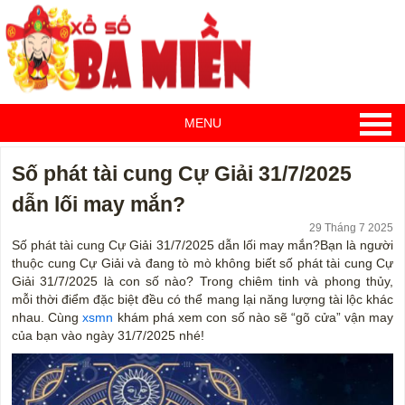
MENU
Số phát tài cung Cự Giải 31/7/2025
dẫn lối may mắn?
29 Tháng 7 2025
Số phát tài cung Cự Giải 31/7/2025 dẫn lối may mắn?Bạn là người
thuộc cung Cự Giải và đang tò mò không biết số phát tài cung Cự
Giải 31/7/2025 là con số nào? Trong chiêm tinh và phong thủy,
mỗi thời điểm đặc biệt đều có thể mang lại năng lượng tài lộc khác
nhau. Cùng
xsmn
khám phá xem con số nào sẽ “gõ cửa” vận may
của bạn vào ngày 31/7/2025 nhé!