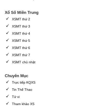
Xổ Số Miền Trung
XSMT thứ 2
XSMT thứ 3
XSMT thứ 4
XSMT thứ 5
XSMT thứ 6
XSMT thứ 7
XSMT chủ nhật
Chuyên Mục
Trực tiếp KQXS
Tin Thể Thao
Tử vi
Tham khảo XS