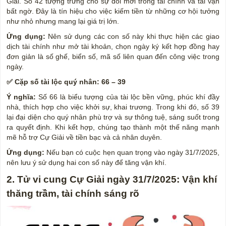
Giải. Số 42 tượng trưng cho sự đổi mới trong tài chính và tài vận
bất ngờ. Đây là tín hiệu cho việc kiếm tiền từ những cơ hội tưởng
như nhỏ nhưng mang lại giá trị lớn.
Ứng dụng:
Nên sử dụng các con số này khi thực hiện các giao
dịch tài chính như mở tài khoản, chọn ngày ký kết hợp đồng hay
đơn giản là số ghế, biển số, mã số liên quan đến công việc trong
ngày.
✅ Cặp số tài lộc quý nhân: 66 – 39
Ý nghĩa:
Số 66 là biểu tượng của tài lộc bền vững, phúc khí đầy
nhà, thích hợp cho việc khởi sự, khai trương. Trong khi đó, số 39
lại đại diện cho quý nhân phù trợ và sự thông tuệ, sáng suốt trong
ra quyết định. Khi kết hợp, chúng tạo thành một thế năng mạnh
mẽ hỗ trợ Cự Giải về tiền bạc và cả nhân duyên.
Ứng dụng:
Nếu bạn có cuộc hẹn quan trọng vào ngày 31/7/2025,
nên lưu ý sử dụng hai con số này để tăng vận khí.
2. Tử vi cung Cự Giải ngày 31/7/2025: Vận khí
thăng trầm, tài chính sáng rõ