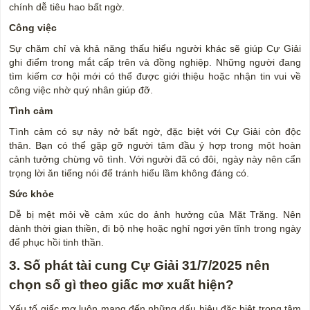
chính dễ tiêu hao bất ngờ.
Công việc
Sự chăm chỉ và khả năng thấu hiểu người khác sẽ giúp Cự Giải
ghi điểm trong mắt cấp trên và đồng nghiệp. Những người đang
tìm kiếm cơ hội mới có thể được giới thiệu hoặc nhận tin vui về
công việc nhờ quý nhân giúp đỡ.
Tình cảm
Tình cảm có sự nảy nở bất ngờ, đặc biệt với Cự Giải còn độc
thân. Bạn có thể gặp gỡ người tâm đầu ý hợp trong một hoàn
cảnh tưởng chừng vô tình. Với người đã có đôi, ngày này nên cẩn
trọng lời ăn tiếng nói để tránh hiểu lầm không đáng có.
Sức khỏe
Dễ bị mệt mỏi về cảm xúc do ảnh hưởng của Mặt Trăng. Nên
dành thời gian thiền, đi bộ nhẹ hoặc nghỉ ngơi yên tĩnh trong ngày
để phục hồi tinh thần.
3. Số phát tài cung Cự Giải 31/7/2025 nên
chọn số gì theo giấc mơ xuất hiện?
Yếu tố giấc mơ luôn mang đến những dấu hiệu đặc biệt trong tâm