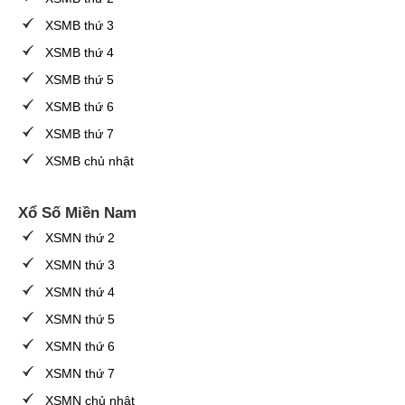
XSMB thứ 3
XSMB thứ 4
XSMB thứ 5
XSMB thứ 6
XSMB thứ 7
XSMB chủ nhật
Xổ Số Miền Nam
XSMN thứ 2
XSMN thứ 3
XSMN thứ 4
XSMN thứ 5
XSMN thứ 6
XSMN thứ 7
XSMN chủ nhật