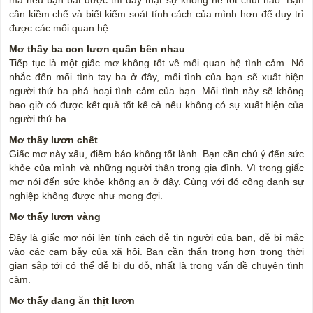
cần kiềm chế và biết kiểm soát tính cách của mình hơn để duy trì
được các mối quan hệ.
Mơ thấy ba con lươn quấn bên nhau
Tiếp tục là một giấc mơ không tốt về mối quan hệ tình cảm. Nó
nhắc đến mối tình tay ba ở đây, mối tình của bạn sẽ xuất hiện
người thứ ba phá hoại tình cảm của bạn. Mối tình này sẽ không
bao giờ có được kết quả tốt kể cả nếu không có sự xuất hiện của
người thứ ba.
Mơ thấy lươn chết
Giấc mơ này xấu, điềm báo không tốt lành. Bạn cần chú ý đến sức
khỏe của mình và những người thân trong gia đình. Vì trong giấc
mơ nói đến sức khỏe không an ở đây. Cùng với đó công danh sự
nghiệp không được như mong đợi.
Mơ thấy lươn vàng
Đây là giấc mơ nói lên tính cách dễ tin người của bạn, dễ bị mắc
vào các cạm bẫy của xã hội. Bạn cần thẩn trọng hơn trong thời
gian sắp tới có thể dễ bị dụ dỗ, nhất là trong vấn đề chuyện tình
cảm.
Mơ thấy đang ăn thịt lươn