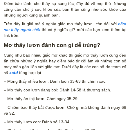
Điềm báo lành, cho thấy sự sung túc, đầy đủ về mọi thứ. Nhưng
cũng cần chú ý sức khỏe của bản thân cũng như sức khỏe của
những người xung quanh bạn.
Trên đây là giải mã ý nghĩa giấc mơ thấy lươn còn đối với
nằm
mơ thấy người chết
thì có ý nghĩa gì? mời các bạn xem thêm tại
link trên.
Mơ thấy lươn đánh con gì dễ trúng?
Cũng như bao nhiêu giấc mơ khác thì giấc mơ thấy lươn cũng đều
ẩn chứa những ý nghĩa hay điềm báo từ cõi âm và những con số
may mắn gắn liền vời giấc mơ. Dưới đây là các con số do team
xổ
số
xstd
tổng hợp lại.
– Mộng thấy nhiều lươn: Đánh luôn 33-63 thì chính xác.
– Mơ thấy con lươn đang bơi: Đánh 14-58 là thượng sách.
– Mơ thấy ăn thịt lươn: Chơi ngay 05-29.
– Chiêm bao thấy bắt được lươn: Chờ gì mà không đánh ngay 68
và 92.
– Mơ thấy lươn con: Đánh số 13-34.