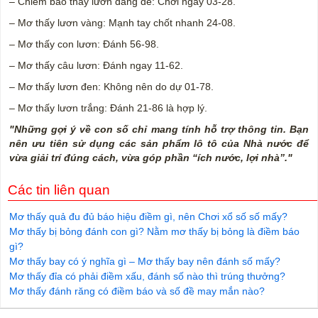
– Chiêm bao thấy lươn đang đẻ: Chơi ngay 03-28.
– Mơ thấy lươn vàng: Mạnh tay chốt nhanh 24-08.
– Mơ thấy con lươn: Đánh 56-98.
– Mơ thấy câu lươn: Đánh ngay 11-62.
– Mơ thấy lươn đen: Không nên do dự 01-78.
– Mơ thấy lươn trắng: Đánh 21-86 là hợp lý.
"Những gợi ý về con số chỉ mang tính hỗ trợ thông tin. Bạn
nên ưu tiên sử dụng các sản phẩm lô tô của Nhà nước để
vừa giải trí đúng cách, vừa góp phần “ích nước, lợi nhà”."
Các tin liên quan
Mơ thấy quả đu đủ báo hiệu điềm gì, nên Chơi xổ số số mấy?
Mơ thấy bị bỏng đánh con gì? Nằm mơ thấy bị bỏng là điềm báo
gì?
Mơ thấy bay có ý nghĩa gì – Mơ thấy bay nên đánh số mấy?
Mơ thấy đỉa có phải điềm xấu, đánh số nào thì trúng thưởng?
Mơ thấy đánh răng có điềm báo và số đề may mắn nào?