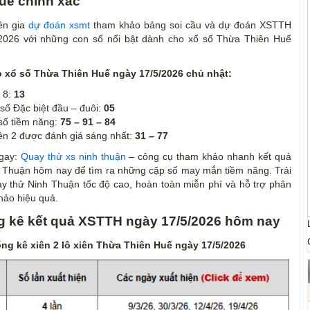
uế chính xác
ên gia
dự đoán xsmt
tham khảo bảng soi cầu và dự đoán XSTTH
2026 với những con số nổi bật dành cho xổ số Thừa Thiên Huế
 xổ số Thừa Thiên Huế ngày 17/5/2026 chủ nhật:
 8:
13
số Đặc biệt đầu – đuôi:
05
 số tiềm năng:
75 – 91 – 84
iên 2 được đánh giá sáng nhất:
31 – 77
gay:
Quay thử xs ninh thuận
– công cụ tham khảo nhanh kết quả
 Thuận hôm nay để tìm ra những cặp số may mắn tiềm năng. Trải
y thử Ninh Thuận tốc độ cao, hoàn toàn miễn phí và hỗ trợ phân
hảo hiệu quả.
g kê kết quả XSTTH ngày 17/5/2026 hôm nay
ng kê xiên 2 lô xiên Thừa Thiên Huế ngày 17/5/2026