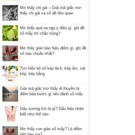
Mơ thấy chị gái – Giải mã giấc mơ
thấy chị gái và số đề liên quan
Mơ thấy quả na ngụ ý điều gì, ghi đề
số mấy thì chắc trúng?
Mơ thấy gián báo hiệu điềm gì, ghi đề
số nào chuẩn nhất?
Tìm hiểu bộ số kép lệch, kép âm, sát
kép, kép bằng
Giải mã giấc mơ thấy đi thuyền là
điềm báo trước gì nên đánh số mấy
Gãy xương kín là gì? Dấu hiệu nhận
biết như thế nào
Mơ thấy con gián số mấy? Là điềm
hên hay xui?