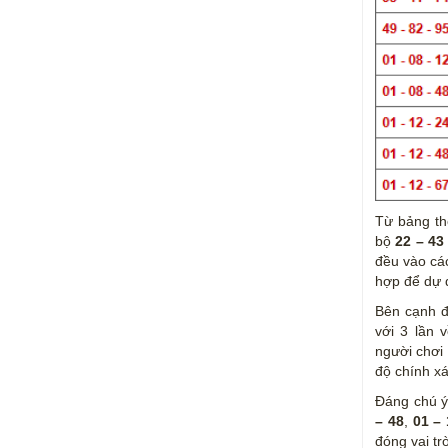
Từ bảng th
bộ
22 – 43
đều vào các
hợp để dự 
Bên cạnh đ
với 3 lần 
người chơi
độ chính xá
Đáng chú ý
– 48
,
01 – 
đóng vai tr