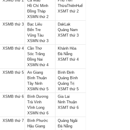
XSMB thứ 2
Cà Mau
Phú Yên
Hồ Chí Minh
ThừaThiênHuế
Đồng Tháp
XSMT thứ 2
XSMN thứ 2
XSMB thứ 3
Bạc Liêu
DakLak
Bến Tre
Quảng Nam
Vũng Tàu
XSMT thứ 3
XSMN thứ 3
XSMB thứ 4
Cần Thơ
Khánh Hòa
Sóc Trăng
Đà Nẵng
Đồng Nai
XSMT thứ 4
XSMN thứ 4
XSMB thứ 5
An Giang
Bình Định
Bình Thuận
Quảng Bình
Tây Ninh
Quảng Trị
XSMN thứ 5
XSMT thứ 5
XSMB thứ 6
Bình Dương
Gia Lai
Trà Vinh
Ninh Thuận
Vĩnh Long
XSMT thứ 6
XSMN thứ 6
XSMB thứ 7
Bình Phước
Quảng Ngãi
Hậu Giang
Đà Nẵng