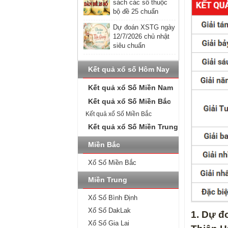
sách các số thuộc
bộ đề 25 chuẩn
Dự đoán XSTG ngày
12/7/2026 chủ nhật
siêu chuẩn
Kết quả xổ số Hôm Nay
Kết quả xổ Số Miền Nam
Kết quả xổ Số Miền Bắc
Kết quả xổ Số Miền Bắc
Kết quả xổ Số Miền Trung
Miền Bắc
Xổ Số Miền Bắc
Miền Trung
Xổ Số Bình Định
Xổ Số DakLak
1. Dự đ
Xổ Số Gia Lai