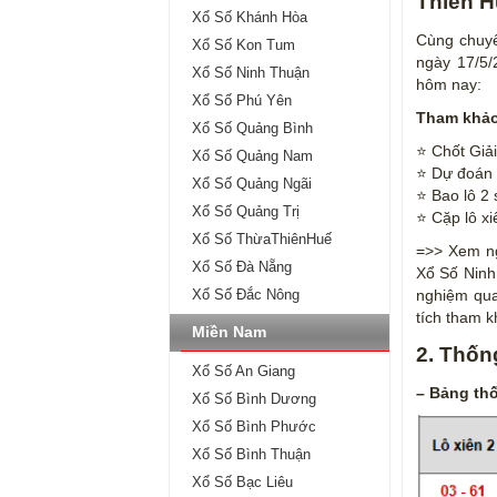
Thiên H
Xổ Số Khánh Hòa
Cùng chuy
Xổ Số Kon Tum
ngày 17/5/
Xổ Số Ninh Thuận
hôm nay:
Xổ Số Phú Yên
Tham khảo
Xổ Số Quảng Bình
⭐️ Chốt Giải
Xổ Số Quảng Nam
⭐️ Dự đoán 
Xổ Số Quảng Ngãi
⭐️ Bao lô 2
Xổ Số Quảng Trị
⭐️ Cặp lô x
Xổ Số ThừaThiênHuế
=>> Xem n
Xổ Số Đà Nẵng
Xổ Số Ninh
Xổ Số Đắc Nông
nghiệm qua
tích tham k
Miền Nam
2. Thốn
Xổ Số An Giang
– Bảng thố
Xổ Số Bình Dương
Xổ Số Bình Phước
Xổ Số Bình Thuận
Xổ Số Bạc Liêu