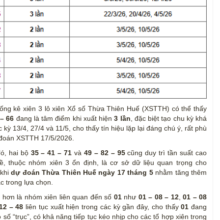
ống kê xiên 3 lô xiên
Xổ số Thừa Thiên Huế (XSTTH)
có thể thấy
 – 66
đang là tâm điểm khi xuất hiện
3 lần
, đặc biệt tạo chu kỳ khá
 kỳ 13/4, 27/4 và 11/5, cho thấy tín hiệu lặp lại đáng chú ý, rất phù
đoán XSTTH 17/5/2026.
ó, hai bộ
35 – 41 – 71
và
49 – 82 – 95
cũng duy trì tần suất cao
về, thuộc nhóm xiên 3 ổn định, là cơ sở dữ liệu quan trọng cho
 khi
dự đoán Thừa Thiên Huế ngày 17 tháng 5
nhằm tăng thêm
c trong lựa chọn.
 hơn là nhóm xiên liên quan đến số
01
như
01 – 08 – 12
,
01 – 08
12 – 48
liên tục xuất hiện trong các kỳ gần đây, cho thấy
01
đang
ò số “trục”, có khả năng tiếp tục kéo nhịp cho các tổ hợp xiên trong