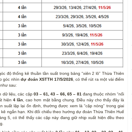
góc độ thống kê thuần tần suất trong bảng “xiên 2 lô” Thừa Thiên
p góc nhìn
dự đoán XSTTH 17/5/2026
, có thể rút ra một vài điểm
 như sau:
 dữ liệu, các cặp
03 – 61, 43 – 66, 65 – 81
đang thuộc nhóm “nổi
ất hiện
4 lần
, cao hơn mặt bằng chung. Điều này cho thấy đây là
n suất lặp lại ổn định, thường được xem là “cặp nóng” trong giai
 kê ngắn hạn. Khi đối chiếu theo hướng dự đoán Thừa Thiên Huế
áng 5, có thể thấy các cặp này đang giữ nhịp xuất hiện đều theo
g.