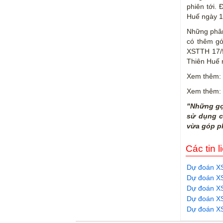
phiên tới.
Huế ngày 1
Những phân
có thêm gó
XSTTH 17/5
Thiên Huế 
Xem thêm:
Xem thêm:
"Những gợi
sử dụng c
vừa góp ph
Các tin 
Dự đoán XS
Dự đoán XS
Dự đoán XS
Dự đoán XS
Dự đoán XS