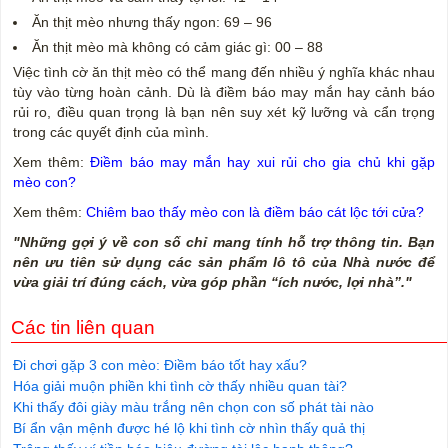
Ăn thịt mèo nhưng thấy ngon: 69 – 96
Ăn thịt mèo mà không có cảm giác gì: 00 – 88
Việc tình cờ ăn thịt mèo có thể mang đến nhiều ý nghĩa khác nhau
tùy vào từng hoàn cảnh. Dù là điềm báo may mắn hay cảnh báo
rủi ro, điều quan trọng là bạn nên suy xét kỹ lưỡng và cẩn trọng
trong các quyết định của mình.
Xem thêm:
Điềm báo may mắn hay xui rủi cho gia chủ khi gặp
mèo con?
Xem thêm:
Chiêm bao thấy mèo con là điềm báo cát lộc tới cửa?
"Những gợi ý về con số chỉ mang tính hỗ trợ thông tin. Bạn
nên ưu tiên sử dụng các sản phẩm lô tô của Nhà nước để
vừa giải trí đúng cách, vừa góp phần “ích nước, lợi nhà”."
Các tin liên quan
Đi chơi gặp 3 con mèo: Điềm báo tốt hay xấu?
Hóa giải muộn phiền khi tình cờ thấy nhiều quan tài?
Khi thấy đôi giày màu trắng nên chọn con số phát tài nào
Bí ẩn vận mệnh được hé lộ khi tình cờ nhìn thấy quả thị