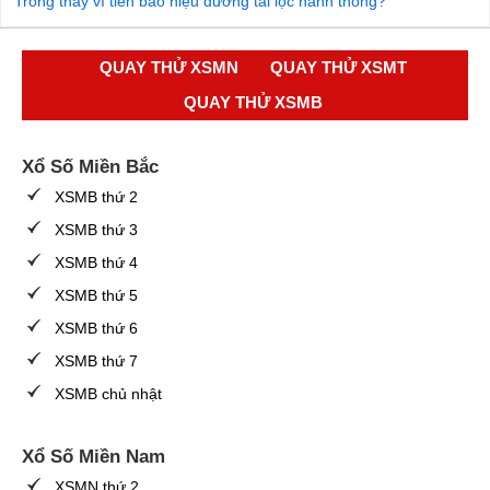
Trông thấy ví tiền báo hiệu đường tài lộc hanh thông?
QUAY THỬ XSMN
QUAY THỬ XSMT
QUAY THỬ XSMB
Xổ Số Miền Bắc
XSMB thứ 2
XSMB thứ 3
XSMB thứ 4
XSMB thứ 5
XSMB thứ 6
XSMB thứ 7
XSMB chủ nhật
Xổ Số Miền Nam
XSMN thứ 2