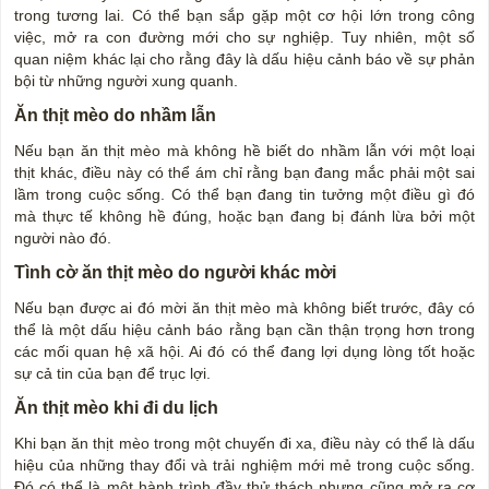
trong tương lai. Có thể bạn sắp gặp một cơ hội lớn trong công
việc, mở ra con đường mới cho sự nghiệp. Tuy nhiên, một số
quan niệm khác lại cho rằng đây là dấu hiệu cảnh báo về sự phản
bội từ những người xung quanh.
Ăn thịt mèo do nhầm lẫn
Nếu bạn ăn thịt mèo mà không hề biết do nhầm lẫn với một loại
thịt khác, điều này có thể ám chỉ rằng bạn đang mắc phải một sai
lầm trong cuộc sống. Có thể bạn đang tin tưởng một điều gì đó
mà thực tế không hề đúng, hoặc bạn đang bị đánh lừa bởi một
người nào đó.
Tình cờ ăn thịt mèo do người khác mời
Nếu bạn được ai đó mời ăn thịt mèo mà không biết trước, đây có
thể là một dấu hiệu cảnh báo rằng bạn cần thận trọng hơn trong
các mối quan hệ xã hội. Ai đó có thể đang lợi dụng lòng tốt hoặc
sự cả tin của bạn để trục lợi.
Ăn thịt mèo khi đi du lịch
Khi bạn ăn thịt mèo trong một chuyến đi xa, điều này có thể là dấu
hiệu của những thay đổi và trải nghiệm mới mẻ trong cuộc sống.
Đó có thể là một hành trình đầy thử thách nhưng cũng mở ra cơ