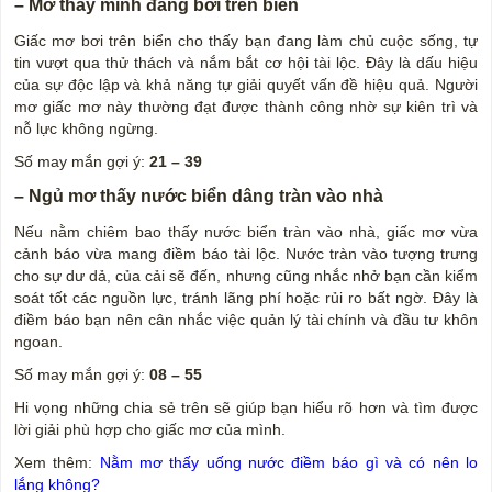
– Mơ thấy mình đang bơi trên biển
Giấc mơ bơi trên biển cho thấy bạn đang làm chủ cuộc sống, tự
tin vượt qua thử thách và nắm bắt cơ hội tài lộc. Đây là dấu hiệu
của sự độc lập và khả năng tự giải quyết vấn đề hiệu quả. Người
mơ giấc mơ này thường đạt được thành công nhờ sự kiên trì và
nỗ lực không ngừng.
Số may mắn gợi ý:
21 – 39
– Ngủ mơ thấy nước biển dâng tràn vào nhà
Nếu nằm chiêm bao thấy nước biển tràn vào nhà, giấc mơ vừa
cảnh báo vừa mang điềm báo tài lộc. Nước tràn vào tượng trưng
cho sự dư dả, của cải sẽ đến, nhưng cũng nhắc nhở bạn cần kiểm
soát tốt các nguồn lực, tránh lãng phí hoặc rủi ro bất ngờ. Đây là
điềm báo bạn nên cân nhắc việc quản lý tài chính và đầu tư khôn
ngoan.
Số may mắn gợi ý:
08 – 55
Hi vọng những chia sẻ trên sẽ giúp bạn hiểu rõ hơn và tìm được
lời giải phù hợp cho giấc mơ của mình.
Xem thêm:
Nằm mơ thấy uống nước điềm báo gì và có nên lo
lắng không?