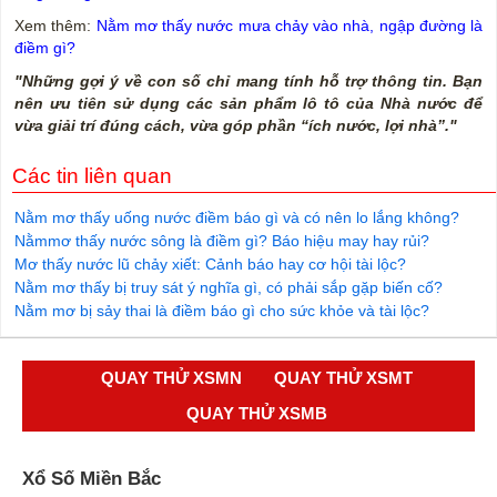
Xem thêm:
Nằm mơ thấy nước mưa chảy vào nhà, ngập đường là
điềm gì?
"Những gợi ý về con số chỉ mang tính hỗ trợ thông tin. Bạn
nên ưu tiên sử dụng các sản phẩm lô tô của Nhà nước để
vừa giải trí đúng cách, vừa góp phần “ích nước, lợi nhà”."
Các tin liên quan
Nằm mơ thấy uống nước điềm báo gì và có nên lo lắng không?
Nằmmơ thấy nước sông là điềm gì? Báo hiệu may hay rủi?
Mơ thấy nước lũ chảy xiết: Cảnh báo hay cơ hội tài lộc?
Nằm mơ thấy bị truy sát ý nghĩa gì, có phải sắp gặp biến cố?
Nằm mơ bị sảy thai là điềm báo gì cho sức khỏe và tài lộc?
QUAY THỬ XSMN
QUAY THỬ XSMT
QUAY THỬ XSMB
Xổ Số Miền Bắc