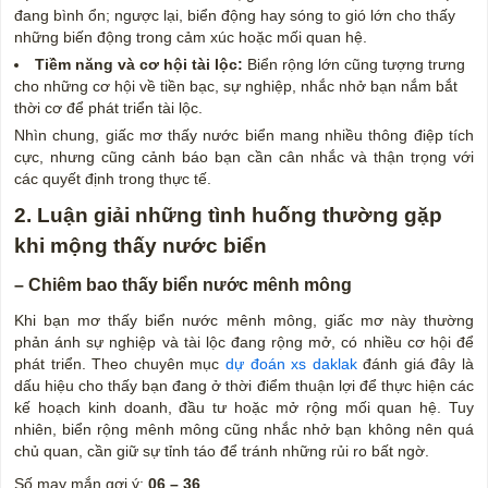
đang bình ổn; ngược lại, biển động hay sóng to gió lớn cho thấy
những biến động trong cảm xúc hoặc mối quan hệ.
Tiềm năng và cơ hội tài lộc:
Biển rộng lớn cũng tượng trưng
cho những cơ hội về tiền bạc, sự nghiệp, nhắc nhở bạn nắm bắt
thời cơ để phát triển tài lộc.
Nhìn chung, giấc mơ thấy nước biển mang nhiều thông điệp tích
cực, nhưng cũng cảnh báo bạn cần cân nhắc và thận trọng với
các quyết định trong thực tế.
2. Luận giải những tình huống thường gặp
khi mộng thấy nước biển
– Chiêm bao thấy biển nước mênh mông
Khi bạn mơ thấy biển nước mênh mông, giấc mơ này thường
phản ánh sự nghiệp và tài lộc đang rộng mở, có nhiều cơ hội để
phát triển. Theo chuyên mục
dự đoán xs daklak
đánh giá đây là
dấu hiệu cho thấy bạn đang ở thời điểm thuận lợi để thực hiện các
kế hoạch kinh doanh, đầu tư hoặc mở rộng mối quan hệ. Tuy
nhiên, biển rộng mênh mông cũng nhắc nhở bạn không nên quá
chủ quan, cần giữ sự tỉnh táo để tránh những rủi ro bất ngờ.
Số may mắn gợi ý:
06 – 36