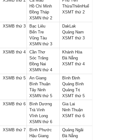
XSMB thứ 2
Cà Mau
Phú Yên
Hồ Chí Minh
ThừaThiênHuế
Đồng Tháp
XSMT thứ 2
XSMN thứ 2
XSMB thứ 3
Bạc Liêu
DakLak
Bến Tre
Quảng Nam
Vũng Tàu
XSMT thứ 3
XSMN thứ 3
XSMB thứ 4
Cần Thơ
Khánh Hòa
Sóc Trăng
Đà Nẵng
Đồng Nai
XSMT thứ 4
XSMN thứ 4
XSMB thứ 5
An Giang
Bình Định
Bình Thuận
Quảng Bình
Tây Ninh
Quảng Trị
XSMN thứ 5
XSMT thứ 5
XSMB thứ 6
Bình Dương
Gia Lai
Trà Vinh
Ninh Thuận
Vĩnh Long
XSMT thứ 6
XSMN thứ 6
XSMB thứ 7
Bình Phước
Quảng Ngãi
Hậu Giang
Đà Nẵng