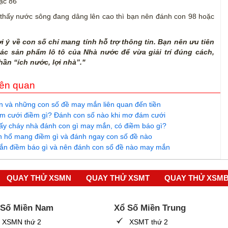
ặc 86
hấy nước sông đang dâng lên cao thì bạn nên đánh con 98 hoặc
 ý về con số chỉ mang tính hỗ trợ thông tin. Bạn nên ưu tiên
ác sản phẩm lô tô của Nhà nước để vừa giải trí đúng cách,
ần “ích nước, lợi nhà”."
liên quan
ền và những con số đề may mắn liên quan đến tiền
m cưới điềm gì? Đánh con số nào khi mơ đám cưới
y cháy nhà đánh con gì may mắn, có điềm báo gì?
n hổ mang điềm gì và đánh ngay con số đề nào
cắn điềm báo gì và nên đánh con số đề nào may mắn
QUAY THỬ XSMN
QUAY THỬ XSMT
QUAY THỬ XSM
 Số Miền Nam
Xổ Số Miền Trung
XSMN thứ 2
XSMT thứ 2