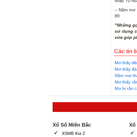
hoặc 70 ho
– Nằm mơ t
89
"Những gợi
sử dụng c
vừa góp ph
Các tin 
Mơ thấy ti
Mơ thấy đá
Nằm mơ thấ
Mơ thấy rắ
Mơ bị rắn 
Xổ Số Miền Bắc
Xổ
XSMB thứ 2