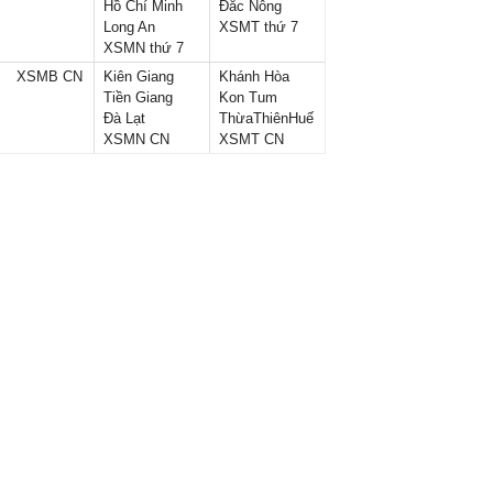
Hồ Chí Minh
Đắc Nông
Long An
XSMT thứ 7
XSMN thứ 7
XSMB CN
Kiên Giang
Khánh Hòa
Tiền Giang
Kon Tum
Đà Lạt
ThừaThiênHuế
XSMN CN
XSMT CN