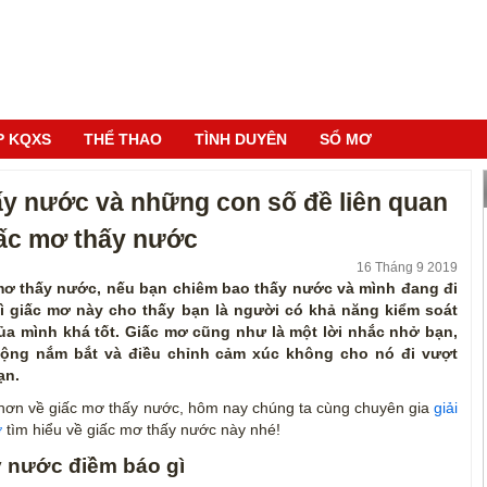
P KQXS
THỂ THAO
TÌNH DUYÊN
SỔ MƠ
y nước và những con số đề liên quan
ấc mơ thấy nước
16 Tháng 9 2019
ơ thấy nước, nếu bạn chiêm bao thấy nước và mình đang đi
hì giấc mơ này cho thấy bạn là người có khả năng kiểm soát
ủa mình khá tốt. Giấc mơ cũng như là một lời nhắc nhở bạn,
ộng nắm bắt và điều chỉnh cảm xúc không cho nó đi vượt
ạn.
 hơn về giấc mơ thấy nước, hôm nay chúng ta cùng chuyên gia
giải
ơ
tìm hiểu về giấc mơ thấy nước này nhé!
 nước điềm báo gì