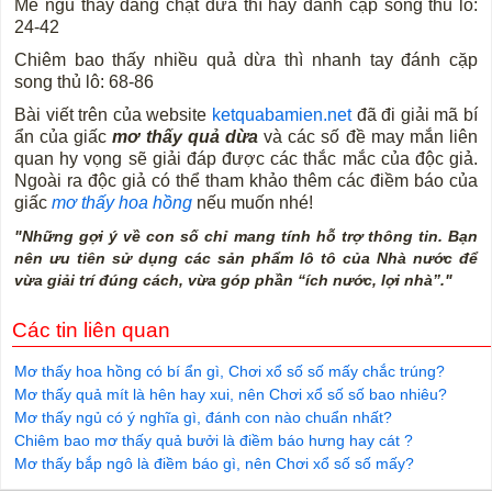
Mê ngủ thấy đang chặt dừa thì hãy đánh cặp song thủ lô:
24-42
Chiêm bao thấy nhiều quả dừa thì nhanh tay đánh cặp
song thủ lô: 68-86
Bài viết trên của website
ketquabamien.net
đã đi giải mã bí
ẩn của giấc
mơ thấy quả dừa
và các số đề may mắn liên
quan hy vọng sẽ giải đáp được các thắc mắc của độc giả.
Ngoài ra độc giả có thể tham khảo thêm các điềm báo của
giấc
mơ thấy hoa hồng
nếu muốn nhé!
"Những gợi ý về con số chỉ mang tính hỗ trợ thông tin. Bạn
nên ưu tiên sử dụng các sản phẩm lô tô của Nhà nước để
vừa giải trí đúng cách, vừa góp phần “ích nước, lợi nhà”."
Các tin liên quan
Mơ thấy hoa hồng có bí ẩn gì, Chơi xổ số số mấy chắc trúng?
Mơ thấy quả mít là hên hay xui, nên Chơi xổ số số bao nhiêu?
Mơ thấy ngủ có ý nghĩa gì, đánh con nào chuẩn nhất?
Chiêm bao mơ thấy quả bưởi là điềm báo hưng hay cát ?
Mơ thấy bắp ngô là điềm báo gì, nên Chơi xổ số số mấy?