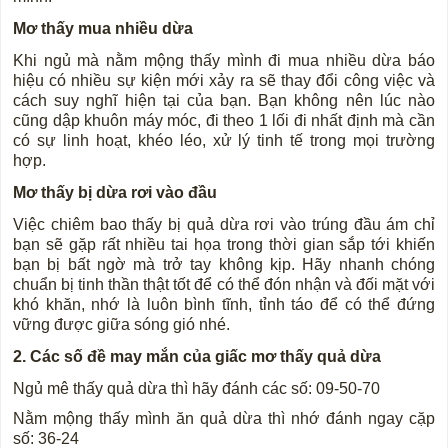
Mơ thấy mua nhiều dừa
Khi ngủ mà nằm mộng thấy mình đi mua nhiều dừa báo
hiệu có nhiều sự kiện mới xảy ra sẽ thay đổi công việc và
cách suy nghĩ hiện tại của bạn. Bạn không nên lúc nào
cũng dập khuôn máy móc, đi theo 1 lối đi nhất định mà cần
có sự linh hoạt, khéo léo, xử lý tinh tế trong mọi trường
hợp.
Mơ thấy bị dừa rơi vào đầu
Việc chiêm bao thấy bị quả dừa rơi vào trúng đầu ám chỉ
bạn sẽ gặp rất nhiều tai họa trong thời gian sắp tới khiến
bạn bị bất ngờ mà trở tay không kịp. Hãy nhanh chóng
chuẩn bị tinh thần thật tốt để có thể đón nhận và đối mặt với
khó khăn, nhớ là luôn bình tĩnh, tỉnh táo để có thể đứng
vững được giữa sóng gió nhé.
2. Các số đề may mắn của giấc mơ thấy quả dừa
Ngủ mê thấy quả dừa thì hãy đánh các số: 09-50-70
Nằm mộng thấy mình ăn quả dừa thì nhớ đánh ngay cặp
số: 36-24