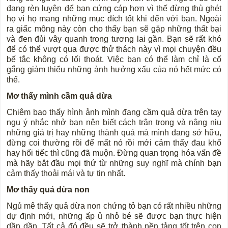
đang rèn luyện để bạn cứng cáp hơn vì thế đừng thù ghét
họ vì họ mang những mục đích tốt khi đến với bạn. Ngoài
ra giấc mông này còn cho thấy bạn sẽ gặp những thất bại
và đen đủi vây quanh trong tương lai gần. Bạn sẽ rất khó
để có thể vượt qua được thử thách này vì mọi chuyện đều
bế tắc không có lối thoát. Việc bạn có thể làm chỉ là cố
gắng giảm thiểu những ảnh hưởng xấu của nó hết mức có
thể.
Mơ thấy mình cầm quả dừa
Chiêm bao thấy hình ảnh mình đang cầm quả dừa trên tay
ngụ ý nhắc nhở bạn nên biết cách trân trọng và nâng niu
những giá trị hay những thành quả mà mình đang sở hữu,
đừng coi thường rồi để mất nó rồi mới cảm thấy đau khổ
hay hối tiếc thì cũng đã muộn. Đừng quan trọng hóa vấn đề
mà hãy bắt đầu mọi thứ từ những suy nghĩ mà chính bạn
cảm thấy thoải mái và tự tin nhất.
Mơ thấy quả dừa non
Ngủ mê thấy quả dừa non chứng tỏ bạn có rất nhiều những
dự định mới, những ấp ủ nhỏ bé sẽ được bạn thực hiện
dần dần. Tất cả đó đều sẽ trở thành nền tảng tốt trên con