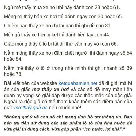
Ngủ mê thấy mua xe hơi thì hãy đánh con 28 hoặc 61.
Mộng mị thấy bán xe hơi thì đánh ngay con 30 hoặc 65.
Chiêm bao thấy xe hơi bị tai nạn thì ghi đề con 31.
Mê ngủ thấy xe hơi bị kẹt thì đánh liền tay con 44.
Giấc mộng thấy ô tô bị lật thì thử vận may với con 66.
Nằm mộng thấy xe hơi đâm chết người thì đánh ngay số 54
hoặc 84.
Nằm mê thấy ô tô ở trong nhà mình thì ghi nhanh số 39
hoặc 78.
Bài viết trên của website
ketquabamien.net
đã đi giải mã bí
ẩn của giấc
mơ thấy xe hơi
và các số đề may mắn liên
quan hy vọng sẽ giải đáp được các thắc mắc của độc giả.
Ngoài ra độc giả có thể tham khảo thêm các điềm báo của
giấc
mơ thấy quả na
nếu muốn nhé!
"Những gợi ý về con số chỉ mang tính hỗ trợ thông tin. Bạn
nên ưu tiên sử dụng các sản phẩm lô tô của Nhà nước để
vừa giải trí đúng cách, vừa góp phần “ích nước, lợi nhà”."