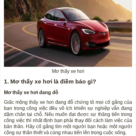
Mơ thấy xe hơi
1. Mơ thấy xe hơi là điềm báo gì?
Mơ thấy xe hơi đang đỗ
Giấc mộng thấy xe hơi đang đỗ chứng tỏ mọi cố gắng của
bạn trong công việc đều vô ích khiến sự nghiệp vẫn đang
dậm chân tại chỗ. Nếu muốn đạt được sự thăng tiến trong
công việc thì nhất định bạn phải thay đổi cách làm việc của
bản thân. Hãy cố gắng tìm một người bạn hoặc một người
cộng sự thân thiết và cùng nhau tiến lên trong cuộc sống.