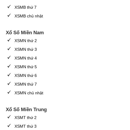
XSMB thứ 7
XSMB chủ nhật
Xổ Số Miền Nam
XSMN thứ 2
XSMN thứ 3
XSMN thứ 4
XSMN thứ 5
XSMN thứ 6
XSMN thứ 7
XSMN chủ nhật
Xổ Số Miền Trung
XSMT thứ 2
XSMT thứ 3