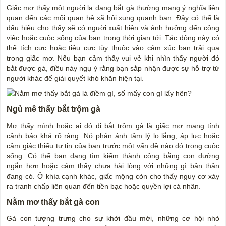
Giấc mơ thấy một người lạ đang bắt gà thường mang ý nghĩa liên
quan đến các mối quan hệ xã hội xung quanh bạn. Đây có thể là
dấu hiệu cho thấy sẽ có người xuất hiện và ảnh hưởng đến công
việc hoặc cuộc sống của bạn trong thời gian tới. Tác động này có
thể tích cực hoặc tiêu cực tùy thuộc vào cảm xúc bạn trải qua
trong giấc mơ. Nếu bạn cảm thấy vui vẻ khi nhìn thấy người đó
bắt được gà, điều này ngụ ý rằng bạn sắp nhận được sự hỗ trợ từ
người khác để giải quyết khó khăn hiện tại.
Ngủ mê thấy bắt trộm gà
Mơ thấy mình hoặc ai đó đi bắt trộm gà là giấc mơ mang tính
cảnh báo khá rõ ràng. Nó phản ánh tâm lý lo lắng, áp lực hoặc
cảm giác thiếu tự tin của bạn trước một vấn đề nào đó trong cuộc
sống. Có thể bạn đang tìm kiếm thành công bằng con đường
ngắn hơn hoặc cảm thấy chưa hài lòng với những gì bản thân
đang có. Ở khía cạnh khác, giấc mộng còn cho thấy nguy cơ xảy
ra tranh chấp liên quan đến tiền bạc hoặc quyền lợi cá nhân.
Nằm mơ thấy bắt gà con
Gà con tượng trưng cho sự khởi đầu mới, những cơ hội nhỏ