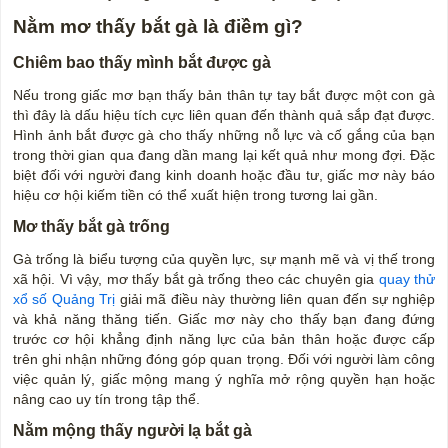
Nằm mơ thấy bắt gà là điềm gì?
Chiêm bao thấy mình bắt được gà
Nếu trong giấc mơ bạn thấy bản thân tự tay bắt được một con gà
thì đây là dấu hiệu tích cực liên quan đến thành quả sắp đạt được.
Hình ảnh bắt được gà cho thấy những nỗ lực và cố gắng của bạn
trong thời gian qua đang dần mang lại kết quả như mong đợi. Đặc
biệt đối với người đang kinh doanh hoặc đầu tư, giấc mơ này báo
hiệu cơ hội kiếm tiền có thể xuất hiện trong tương lai gần.
Mơ thấy bắt gà trống
Gà trống là biểu tượng của quyền lực, sự mạnh mẽ và vị thế trong
xã hội. Vì vậy, mơ thấy bắt gà trống theo các chuyên gia
quay thử
xổ số Quảng Trị
giải mã điều này
thường liên quan đến sự nghiệp
và khả năng thăng tiến. Giấc mơ này cho thấy bạn đang đứng
trước cơ hội khẳng định năng lực của bản thân hoặc được cấp
trên ghi nhận những đóng góp quan trọng. Đối với người làm công
việc quản lý, giấc mộng mang ý nghĩa mở rộng quyền hạn hoặc
nâng cao uy tín trong tập thể.
Nằm mộng thấy người lạ bắt gà