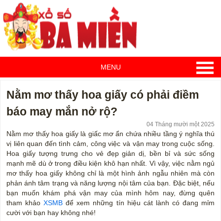
MENU
Nằm mơ thấy hoa giấy có phải điềm
báo may mắn nở rộ?
04 Tháng mười một 2025
Nằm mơ thấy hoa giấy là giấc mơ ẩn chứa nhiều tầng ý nghĩa thú
vị liên quan đến tình cảm, công việc và vận may trong cuộc sống.
Hoa giấy tượng trưng cho vẻ đẹp giản dị, bền bỉ và sức sống
mạnh mẽ dù ở trong điều kiện khô hạn nhất. Vì vậy, việc nằm ngủ
mơ thấy hoa giấy không chỉ là một hình ảnh ngẫu nhiên mà còn
phản ánh tâm trạng và năng lượng nội tâm của bạn. Đặc biệt, nếu
bạn muốn khám phá vận may của mình hôm nay, đừng quên
tham khảo
XSMB
để xem những tín hiệu cát lành có đang mỉm
cười với bạn hay không nhé!