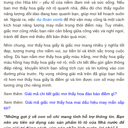
trưng cho Hỏa khí – yếu tố của niềm đam mê và sức sống. Nếu
bạn mơ thấy hoa giấy nở rộ quanh nhà, điều đó cho thấy nguồn
năng lượng dồi dào đang bao quanh bạn, giúp mọi kế hoạch suôn
sẻ. Ngoài ra, việc
dự đoán xsmb
để thử vận may cũng là một cách
kích hoạt năng lượng may mắn trong thời điểm này. Tuy nhiên,
giấc mơ cũng nhắc bạn nên cân bằng giữa công việc và nghỉ ngơi,
tránh để đam mê thiêu đốt bản thân quá mức.
Nhìn chung, mơ thấy hoa giấy là giấc mơ mang nhiều ý nghĩa tốt
đẹp, tượng trưng cho niềm vui, sự bền bỉ và khởi sắc trong cuộc
sống. Dù bạn nằm mơ thấy hoa giấy màu trắng, mơ thấy hoa giấy
màu hồng hay thấy hoa giấy nở rộ, mỗi chi tiết đều gửi gắm thông
điệp riêng, khuyến khích bạn sống tích cực và tin tưởng vào con
đường phía trước. Hy vọng những giải mã trên đã giúp bạn hiểu
rõ hơn mơ thấy hoa giấy là điềm gì và tìm được con số may mắn
tương ứng cho riêng mình.
Xem thêm:
Giải mã chi tiết giấc mơ thấy hoa đào báo điềm gì?
Xem thêm:
Giải mã giấc mơ thấy hoa mai dấu hiệu may mắn sắp
tới?
"Những gợi ý về con số chỉ mang tính hỗ trợ thông tin. Bạn
nên ưu tiên sử dụng các sản phẩm lô tô của Nhà nước để