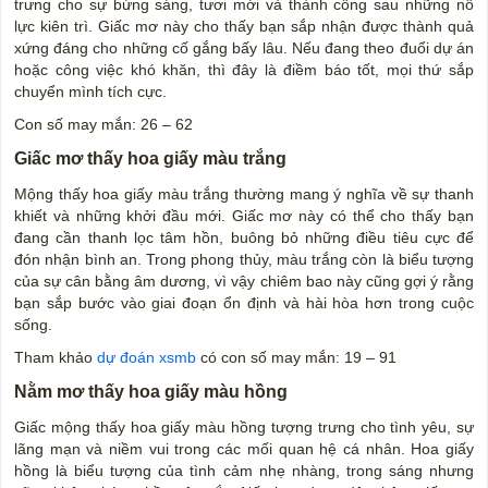
trưng cho sự bừng sáng, tươi mới và thành công sau những nỗ
lực kiên trì. Giấc mơ này cho thấy bạn sắp nhận được thành quả
xứng đáng cho những cố gắng bấy lâu. Nếu đang theo đuổi dự án
hoặc công việc khó khăn, thì đây là điềm báo tốt, mọi thứ sắp
chuyển mình tích cực.
Con số may mắn: 26 – 62
Giấc mơ thấy hoa giấy màu trắng
Mộng thấy hoa giấy màu trắng thường mang ý nghĩa về sự thanh
khiết và những khởi đầu mới. Giấc mơ này có thể cho thấy bạn
đang cần thanh lọc tâm hồn, buông bỏ những điều tiêu cực để
đón nhận bình an. Trong phong thủy, màu trắng còn là biểu tượng
của sự cân bằng âm dương, vì vậy chiêm bao này cũng gợi ý rằng
bạn sắp bước vào giai đoạn ổn định và hài hòa hơn trong cuộc
sống.
Tham khảo
dự đoán xsmb
có con số may mắn: 19 – 91
Nằm mơ thấy hoa giấy màu hồng
Giấc mộng thấy hoa giấy màu hồng tượng trưng cho tình yêu, sự
lãng mạn và niềm vui trong các mối quan hệ cá nhân. Hoa giấy
hồng là biểu tượng của tình cảm nhẹ nhàng, trong sáng nhưng