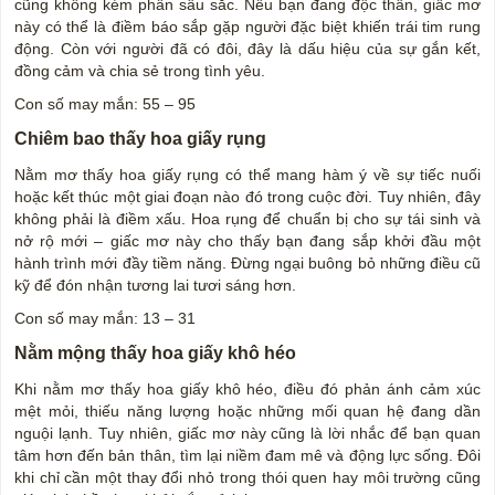
cũng không kém phần sâu sắc. Nếu bạn đang độc thân, giấc mơ
này có thể là điềm báo sắp gặp người đặc biệt khiến trái tim rung
động. Còn với người đã có đôi, đây là dấu hiệu của sự gắn kết,
đồng cảm và chia sẻ trong tình yêu.
Con số may mắn: 55 – 95
Chiêm bao thấy hoa giấy rụng
Nằm mơ thấy hoa giấy rụng có thể mang hàm ý về sự tiếc nuối
hoặc kết thúc một giai đoạn nào đó trong cuộc đời. Tuy nhiên, đây
không phải là điềm xấu. Hoa rụng để chuẩn bị cho sự tái sinh và
nở rộ mới – giấc mơ này cho thấy bạn đang sắp khởi đầu một
hành trình mới đầy tiềm năng. Đừng ngại buông bỏ những điều cũ
kỹ để đón nhận tương lai tươi sáng hơn.
Con số may mắn: 13 – 31
Nằm mộng thấy hoa giấy khô héo
Khi nằm mơ thấy hoa giấy khô héo, điều đó phản ánh cảm xúc
mệt mỏi, thiếu năng lượng hoặc những mối quan hệ đang dần
nguội lạnh. Tuy nhiên, giấc mơ này cũng là lời nhắc để bạn quan
tâm hơn đến bản thân, tìm lại niềm đam mê và động lực sống. Đôi
khi chỉ cần một thay đổi nhỏ trong thói quen hay môi trường cũng