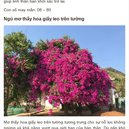
giúp tinh thần bạn khởi sắc trở lại.
Con số may mắn: 08 – 80
Ngủ mơ thấy hoa giấy leo trên tường
Mơ thấy hoa giấy leo trên tường tượng trưng cho sự nỗ lực không
ngừng và khả năng vượt qua giới hạn của bản thân. Dù gặp khó