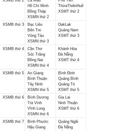
XSMB thứ 2
Cà Mau
Phú Yên
Hồ Chí Minh
ThừaThiênHuế
Đồng Tháp
XSMT thứ 2
XSMN thứ 2
XSMB thứ 3
Bạc Liêu
DakLak
Bến Tre
Quảng Nam
Vũng Tàu
XSMT thứ 3
XSMN thứ 3
XSMB thứ 4
Cần Thơ
Khánh Hòa
Sóc Trăng
Đà Nẵng
Đồng Nai
XSMT thứ 4
XSMN thứ 4
XSMB thứ 5
An Giang
Bình Định
Bình Thuận
Quảng Bình
Tây Ninh
Quảng Trị
XSMN thứ 5
XSMT thứ 5
XSMB thứ 6
Bình Dương
Gia Lai
Trà Vinh
Ninh Thuận
Vĩnh Long
XSMT thứ 6
XSMN thứ 6
XSMB thứ 7
Bình Phước
Quảng Ngãi
Hậu Giang
Đà Nẵng