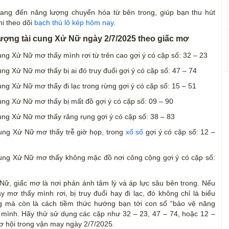
ng đến năng lượng chuyển hóa từ bên trong, giúp bạn thu hút
i theo dõi
bạch thủ lô kép hôm nay
.
ượng tài cung Xử Nữ ngày 2/7/2025 theo giấc mơ
ng Xử Nữ mơ thấy mình rơi từ trên cao gợi ý có cặp số: 32 – 23
g Xử Nữ mơ thấy bị ai đó truy đuổi gợi ý có cặp số: 47 – 74
g Xử Nữ mơ thấy đi lạc trong rừng gợi ý có cặp số: 15 – 51
ng Xử Nữ mơ thấy bị mất đồ gợi ý có cặp số: 09 – 90
ng Xử Nữ mơ thấy răng rụng gợi ý có cặp số: 38 – 83
ng Xử Nữ mơ thấy trễ giờ họp, trong
xổ số
gợi ý có cặp số: 12 –
ng Xử Nữ mơ thấy không mặc đồ nơi công cộng gợi ý có cặp số:
 Nữ, giấc mơ là nơi phản ánh tâm lý và áp lực sâu bên trong. Nếu
 mơ thấy mình rơi, bị truy đuổi hay đi lạc, đó không chỉ là biểu
ng mà còn là cách tiềm thức hướng bạn tới con số “bảo vệ năng
 mình. Hãy thử sử dụng các cặp như 32 – 23, 47 – 74, hoặc 12 –
ơ hội trong vận may ngày 2/7/2025.