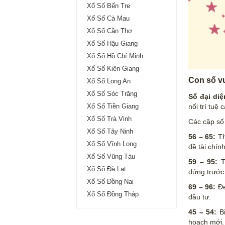
Xổ Số Bến Tre
Xổ Số Cà Mau
Xổ Số Cần Thơ
Xổ Số Hậu Giang
Xổ Số Hồ Chí Minh
Xổ Số Kiên Giang
Con số v
Xổ Số Long An
Xổ Số Sóc Trăng
Số đại di
Xổ Số Tiền Giang
nối trí tuệ 
Xổ Số Trà Vinh
Các cặp số
Xổ Số Tây Ninh
56 – 65:
Th
Xổ Số Vĩnh Long
đề tài chín
Xổ Số Vũng Tàu
59 – 95:
Tă
Xổ Số Đà Lạt
đứng trước
Xổ Số Đồng Nai
69 – 96:
Đe
Xổ Số Đồng Tháp
đầu tư.
45 – 54:
Bi
hoạch mới.