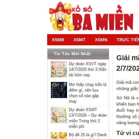
XSMB
XSMT
XSMN
TRỰC TIẾ
Tin Tức Mới Nhất
Giải m
Dự đoán XSVT ngày
2/7/20
14/7/2026 thứ 3 thần
tài hôm nay
Giải mã co
Mơ thấy chạy trốn là
những giấc
điềm gì, nên lựa
chọn số nào gặp
Xử Nữ là c
may
khiến bạn h
Dự đoán XSMT
đuổi hay t
13/7/2026 – Dự đoán
thưởng vô 
miền Trung thứ 2
năng lượng 
miễn phí
Tử vi c
Bộ đề 25 là gì? Danh