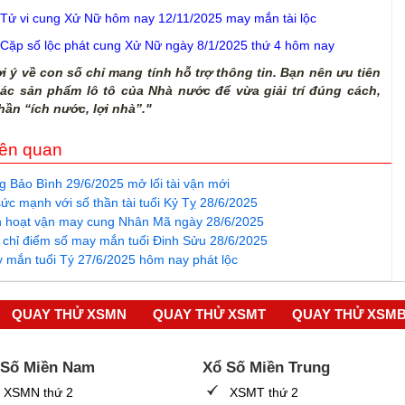
Tử vi cung Xử Nữ hôm nay 12/11/2025 may mắn tài lộc
Cặp số lộc phát cung Xử Nữ ngày 8/1/2025 thứ 4 hôm nay
 ý về con số chỉ mang tính hỗ trợ thông tin. Bạn nên ưu tiên
ác sản phẩm lô tô của Nhà nước để vừa giải trí đúng cách,
ần “ích nước, lợi nhà”."
liên quan
g Bảo Bình 29/6/2025 mở lối tài vận mới
ức mạnh với số thần tài tuổi Kỷ Tỵ 28/6/2025
h hoạt vận may cung Nhân Mã ngày 28/6/2025
 chỉ điểm số may mắn tuổi Đinh Sửu 28/6/2025
 mắn tuổi Tý 27/6/2025 hôm nay phát lộc
QUAY THỬ XSMN
QUAY THỬ XSMT
QUAY THỬ XSM
 Số Miền Nam
Xổ Số Miền Trung
XSMN thứ 2
XSMT thứ 2