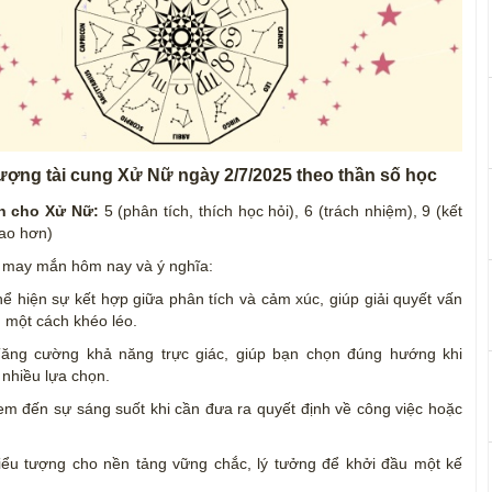
ượng tài cung Xử Nữ ngày 2/7/2025 theo thần số học
ện cho Xử Nữ:
5 (phân tích, thích học hỏi), 6 (trách nhiệm), 9 (kết
cao hơn)
 may mắn hôm nay và ý nghĩa:
ể hiện sự kết hợp giữa phân tích và cảm xúc, giúp giải quyết vấn
h một cách khéo léo.
ng cường khả năng trực giác, giúp bạn chọn đúng hướng khi
 nhiều lựa chọn.
m đến sự sáng suốt khi cần đưa ra quyết định về công việc hoặc
ểu tượng cho nền tảng vững chắc, lý tưởng để khởi đầu một kế