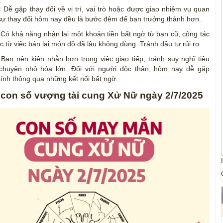
:
Dễ gặp thay đổi về vị trí, vai trò hoặc được giao nhiệm vụ quan
 sự thay đổi hôm nay đều là bước đệm để bạn trưởng thành hơn.
Có khả năng nhận lại một khoản tiền bất ngờ từ bạn cũ, cộng tác
c từ việc bán lại món đồ đã lâu không dùng. Tránh đầu tư rủi ro.
Bạn nên kiên nhẫn hơn trong việc giao tiếp, tránh suy nghĩ tiêu
chuyện nhỏ hóa lớn. Đối với người độc thân, hôm nay dễ gặp
ính thông qua những kết nối bất ngờ.
 con số vượng tài cung Xử Nữ ngày 2/7/2025