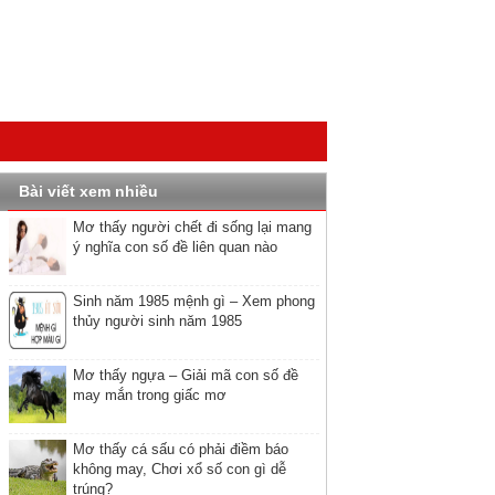
Bài viết xem nhiều
Mơ thấy người chết đi sống lại mang
ý nghĩa con số đề liên quan nào
Sinh năm 1985 mệnh gì – Xem phong
thủy người sinh năm 1985
Mơ thấy ngựa – Giải mã con số đề
may mắn trong giấc mơ
Mơ thấy cá sấu có phải điềm báo
không may, Chơi xổ số con gì dễ
trúng?