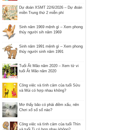
Dự đoán XSMT 22/6/2026 – Dự đoán
miền Trung thứ 2 miễn phí
Sinh năm 1969 mệnh gì – Xem phong
thủy người sih năm 1969
Sinh năm 1991 mệnh gì – Xem phong
thủy người sinh năm 1991
Tuổi Ất Mão năm 2020 – Xem tử vi
tuổi Ất Mão năm 2020
Công việc và tình cảm của tuổi Sửu
và Mùi có hợp nhau không?
Mơ thấy bão có phải điềm xấu, nên
Chơi xổ số số nào?
Công việc và tình cảm của tuổi Thìn
và tuổi Tị có hợp nhau không?