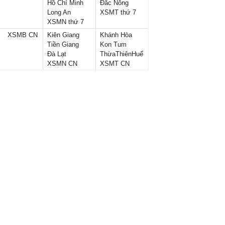
Hồ Chí Minh
Đắc Nông
Long An
XSMT thứ 7
XSMN thứ 7
XSMB CN
Kiên Giang
Khánh Hòa
Tiền Giang
Kon Tum
Đà Lạt
ThừaThiênHuế
XSMN CN
XSMT CN