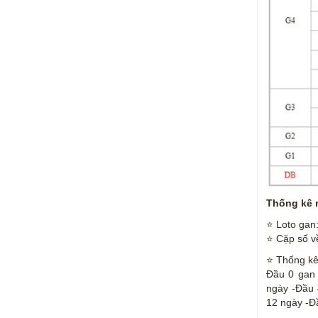
Thống kê 
⭐️ Loto gan
⭐️ Cặp số v
⭐️ Thống kê
Đầu 0 gan 
ngày -Đầu 
12 ngày -Đ