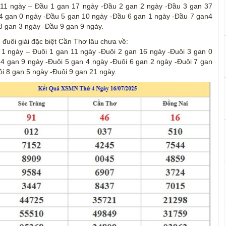
11 ngày – Đầu 1 gan 17 ngày -Đầu 2 gan 2 ngày -Đầu 3 gan 37
4 gan 0 ngày -Đầu 5 gan 10 ngày -Đầu 6 gan 1 ngày -Đầu 7 gan4
8 gan 3 ngày -Đầu 9 gan 9 ngày.
 đuôi giải đặc biệt Cần Thơ lâu chưa về:
 1 ngày – Đuôi 1 gan 11 ngày -Đuôi 2 gan 16 ngày -Đuôi 3 gan 0
 4 gan 9 ngày -Đuôi 5 gan 4 ngày -Đuôi 6 gan 2 ngày -Đuôi 7 gan
i 8 gan 5 ngày -Đuôi 9 gan 21 ngày.