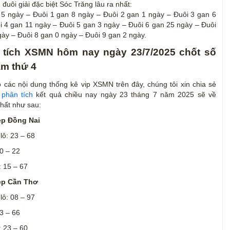
 đuôi giải đặc biệt Sóc Trăng lâu ra nhất:
 5 ngày – Đuôi 1 gan 8 ngày – Đuôi 2 gan 1 ngày – Đuôi 3 gan 6
i 4 gan 11 ngày – Đuôi 5 gan 3 ngày – Đuôi 6 gan 25 ngày – Đuôi
ày – Đuôi 8 gan 0 ngày – Đuôi 9 gan 2 ngày.
 tích XSMN hôm nay ngày 23/7/2025 chốt số
am thứ 4
 các nội dung thống kê vip XSMN trên đây, chúng tôi xin chia sẻ
o
phân tích
kết quả chiều nay ngày 23 tháng 7 năm 2025 sẽ về
nhất như sau:
ẹp Đồng Nai
lô: 23 – 68
0 – 22
: 15 – 67
ẹp Cần Thơ
lô: 08 – 97
3 – 66
: 23 – 60