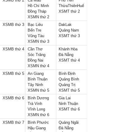
XSMB thứ 2
Cà Mau
Phú Yên
Hồ Chí Minh
ThừaThiênHuế
Đồng Tháp
XSMT thứ 2
XSMN thứ 2
XSMB thứ 3
Bạc Liêu
DakLak
Bến Tre
Quảng Nam
Vũng Tàu
XSMT thứ 3
XSMN thứ 3
XSMB thứ 4
Cần Thơ
Khánh Hòa
Sóc Trăng
Đà Nẵng
Đồng Nai
XSMT thứ 4
XSMN thứ 4
XSMB thứ 5
An Giang
Bình Định
Bình Thuận
Quảng Bình
Tây Ninh
Quảng Trị
XSMN thứ 5
XSMT thứ 5
XSMB thứ 6
Bình Dương
Gia Lai
Trà Vinh
Ninh Thuận
Vĩnh Long
XSMT thứ 6
XSMN thứ 6
XSMB thứ 7
Bình Phước
Quảng Ngãi
Hậu Giang
Đà Nẵng