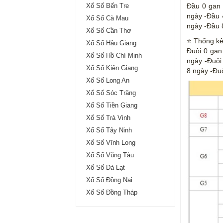
Đầu 0 gan 
Xổ Số Bến Tre
ngày -Đầu 
Xổ Số Cà Mau
ngày -Đầu 
Xổ Số Cần Thơ
⭐️ Thống kê
Xổ Số Hậu Giang
Đuôi 0 gan
Xổ Số Hồ Chí Minh
ngày -Đuôi
Xổ Số Kiên Giang
8 ngày -Đuô
Xổ Số Long An
Xổ Số Sóc Trăng
Xổ Số Tiền Giang
Xổ Số Trà Vinh
Xổ Số Tây Ninh
Xổ Số Vĩnh Long
Xổ Số Vũng Tàu
Xổ Số Đà Lạt
Xổ Số Đồng Nai
Xổ Số Đồng Tháp