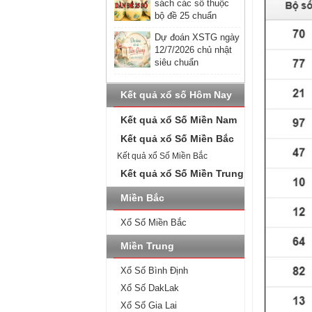
sách các số thuộc
bộ đề 25 chuẩn
Dự đoán XSTG ngày
12/7/2026 chủ nhật
siêu chuẩn
Kết quả xổ số Hôm Nay
Kết quả xổ Số Miền Nam
Kết quả xổ Số Miền Bắc
Kết quả xổ Số Miền Bắc
Kết quả xổ Số Miền Trung
Miền Bắc
Xổ Số Miền Bắc
Miền Trung
Xổ Số Bình Định
Xổ Số DakLak
Xổ Số Gia Lai