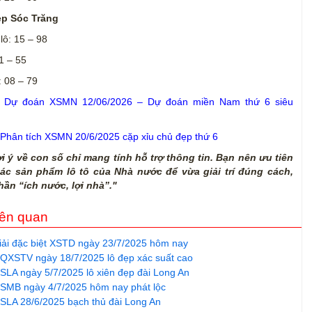
ẹp Sóc Trăng
lô: 15 – 98
1 – 55
: 08 – 79
:
Dự đoán XSMN 12/06/2026 – Dự đoán miền Nam thứ 6 siêu
Phân tích XSMN 20/6/2025 cặp xỉu chủ đẹp thứ 6
 ý về con số chỉ mang tính hỗ trợ thông tin. Bạn nên ưu tiên
ác sản phẩm lô tô của Nhà nước để vừa giải trí đúng cách,
ần “ích nước, lợi nhà”."
liên quan
giải đặc biệt XSTD ngày 23/7/2025 hôm nay
KQXSTV ngày 18/7/2025 lô đẹp xác suất cao
SLA ngày 5/7/2025 lô xiên đẹp đài Long An
XSMB ngày 4/7/2025 hôm nay phát lộc
XSLA 28/6/2025 bạch thủ đài Long An