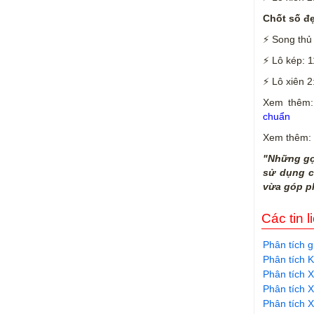
Chốt số đ
⚡ Song thủ 
⚡ Lô kép: 1
⚡ Lô xiên 2
Xem thêm
chuẩn
Xem thêm:
"Những gợi
sử dụng c
vừa góp ph
Các tin 
Phân tích 
Phân tích 
Phân tích X
Phân tích 
Phân tích 