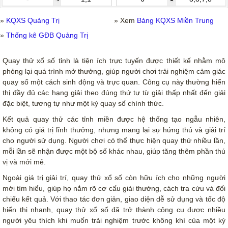
»
KQXS Quảng Trị
» Xem
Bảng KQXS Miền Trung
»
Thống kê GĐB Quảng Trị
Quay thử xổ số tỉnh là tiện ích trực tuyến được thiết kế nhằm mô
phỏng lại quá trình mở thưởng, giúp người chơi trải nghiệm cảm giác
quay số một cách sinh động và trực quan. Công cụ này thường hiển
thị đầy đủ các hạng giải theo đúng thứ tự từ giải thấp nhất đến giải
đặc biệt, tương tự như một kỳ quay số chính thức.
Kết quả quay thử các tỉnh miền được hệ thống tạo ngẫu nhiên,
không có giá trị lĩnh thưởng, nhưng mang lại sự hứng thú và giải trí
cho người sử dụng. Người chơi có thể thực hiện quay thử nhiều lần,
mỗi lần sẽ nhận được một bộ số khác nhau, giúp tăng thêm phần thú
vị và mới mẻ.
Ngoài giá trị giải trí, quay thử xổ số còn hữu ích cho những người
mới tìm hiểu, giúp họ nắm rõ cơ cấu giải thưởng, cách tra cứu và đối
chiếu kết quả. Với thao tác đơn giản, giao diện dễ sử dụng và tốc độ
hiển thị nhanh, quay thử xổ số đã trở thành công cụ được nhiều
người yêu thích khi muốn trải nghiệm trước không khí của một kỳ