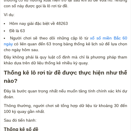
con số này được gọi là lô rơi từ đề.
Ví dụ:
Hôm nay giải đặc biệt về 48263
Đề là 63
Người chơi sẽ theo dõi những cặp lô từ
xổ số miền Bắc 60
ngày
có liên quan đến 63 trong bảng thống kê lịch sử để lựa chọn
cho ngày hôm sau.
Đây không phải là quy luật cố định mà chỉ là phương pháp tham
khảo dựa trên dữ liệu thống kê nhiều kỳ quay.
Thống kê lô rơi từ đề được thực hiện như thế
nào?
Đây là bước quan trọng nhất nếu muốn tăng tính chính xác khi dự
đoán.
Thông thường, người chơi sẽ tổng hợp dữ liệu từ khoảng 30 đến
100 kỳ quay gần nhất.
Sau đó tiến hành:
Thống kê số đề