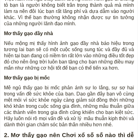
tỏ bạn là người không biết trân trọng thành quả mà mình
làm ra nên đôi lúc bạn rất lãng phí và dựa dẫm vào người
khác. Vì thế bạn thường không nhận được sự tin tưởng
của những người lãnh đạo mình.
Mơ thấy gạo đầy nhà
Nếu mộng mị thấy hình ảnh gạo đầy nhà báo hiệu trong
tương lai bạn sẽ có một cuộc sống sung túc và đầy đủ và
hiện tại bạn đang có niềm tin rất lớn vào những điều tốt đẹp
đó cho nên ông trời luôn ban tặng cho bạn những điều may
mắn như những cơ hội tốt để bạn có thể tiến xa hơn.
Mơ thấy gạo bị mốc
Mê ngủ thấy gạo bị mốc phản ánh sự lo lắng, sự sợ hại
trong vấn đề sức khỏe của bạn. Dạo gần đây bạn vô cùng
mệt mỏi vì sức khỏe ngày càng giảm sút đồng thời những
khó khăn trong cuộc sống gia đình, những mâu thuẫn giữa
các thành viên trong gia đình cũng khiến cho bạn kiệt sức.
Hãy luôn nói rõ mọi vấn đề và xử lý mâu thuẫn kiph thời và
dành thời gian chăm sóc bản thân nhiều hơn nhé.
2. Mơ thấy gạo nên Chơi xổ số số nào thì dễ