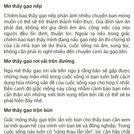
Mơ thấy gạo nếp
Chiêm bao thấy gạo nếp phản ánh nhiều chuyện bạn mong
muốn có thể sẽ trở thành thành hiện thực. Gia đình làm ăn
phát đạt, không khí gia đình êm ấm, công việc của mọi
người đều ổn định, thuận lợi. Ngoài ra nếu trong giấc
chiêm bao bạn thấy mình đang nấu gạo nếp ăn thì chứng tỏ
của cải nhà bạn sẽ dư thừa, cuộc sống no ấm, sung túc,
không cần phải lo nghĩ nhiều đến chuyện cơm áo gạo tiền.
Mơ thấy gạo rơi vãi trên đường
Ngủ mê thấy gạo rơi vãi trên ngụ ý rằng bãn sẽ gặp được
những may mắn nhỏ trong cuộc sống vì bạn luôn biết cách
dung hòa những vấn đề của cuộc sống sao cho hợp lí nhất.
Bên cạnh đó giấc mộng này cũng nhằm cảnh báo bạn nên
cẩn thận với những mối tình vụng trộm bởi rất có thể sẽ bị
phát hiện đấy nhé.
Mơ thấy gạo trộn bùn
Giấc mộng thấy gạo trộn lẫn với bùn cho thấy bạn cần xem
lại mối quan hệ của mình với bạn bè và đồng nghiệp. Trong
cuộc sống này luôn có “vàng thau lẫn lộn”, lúc cần hãy chắt