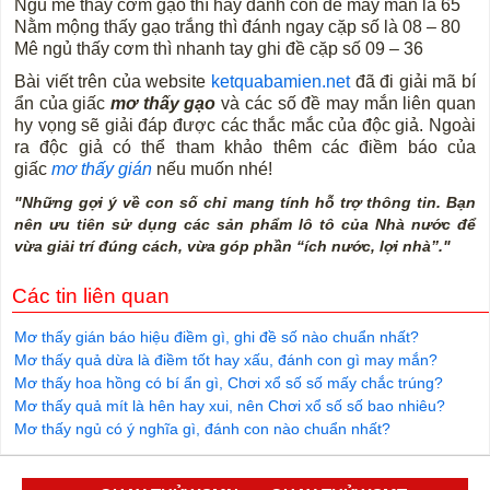
Ngủ mê thấy cơm gạo thì hãy đánh con đề may mắn là 65
Nằm mộng thấy gạo trắng thì đánh ngay cặp số là 08 – 80
Mê ngủ thấy cơm thì nhanh tay ghi đề cặp số 09 – 36
Bài viết trên của website
ketquabamien.net
đã đi giải mã bí
ẩn của giấc
mơ thấy gạo
và các số đề may mắn liên quan
hy vọng sẽ giải đáp được các thắc mắc của độc giả. Ngoài
ra độc giả có thể tham khảo thêm các điềm báo của
giấc
mơ thấy gián
nếu muốn nhé!
"Những gợi ý về con số chỉ mang tính hỗ trợ thông tin. Bạn
nên ưu tiên sử dụng các sản phẩm lô tô của Nhà nước để
vừa giải trí đúng cách, vừa góp phần “ích nước, lợi nhà”."
Các tin liên quan
Mơ thấy gián báo hiệu điềm gì, ghi đề số nào chuẩn nhất?
Mơ thấy quả dừa là điềm tốt hay xấu, đánh con gì may mắn?
Mơ thấy hoa hồng có bí ẩn gì, Chơi xổ số số mấy chắc trúng?
Mơ thấy quả mít là hên hay xui, nên Chơi xổ số số bao nhiêu?
Mơ thấy ngủ có ý nghĩa gì, đánh con nào chuẩn nhất?