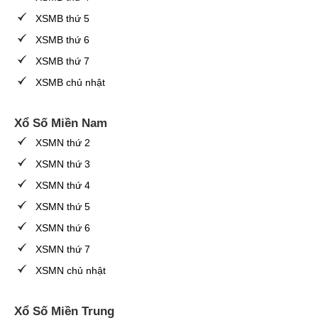
XSMB thứ 5
XSMB thứ 6
XSMB thứ 7
XSMB chủ nhật
Xổ Số Miền Nam
XSMN thứ 2
XSMN thứ 3
XSMN thứ 4
XSMN thứ 5
XSMN thứ 6
XSMN thứ 7
XSMN chủ nhật
Xổ Số Miền Trung