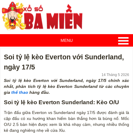
MENU
Soi tỷ lệ kèo Everton với Sunderland,
ngày 17/5
14 Tháng 5 2026
Soi tỷ lệ kèo Everton với Sunderland, ngày 17/5 chính xác
nhất, phân tích tỷ lệ kèo Everton Sunderland từ các chuyên
gia
thể thao
hàng đầu.
Soi tỷ lệ kèo Everton Sunderland: Kèo O/U
Trận đấu giữa Everton vs Sunderland ngày 17/5 được đánh giá là
cặp đấu có xu hướng khan hiếm bàn thắng hơn là bùng nổ. Mốc
O/U 2.5 bàn hiện được xem là khá nhạy cảm, nhưng nhiều thống
kê đang nghiêng nhẹ về cửa Xỉu.