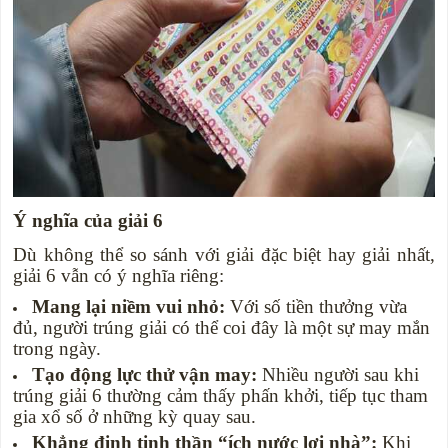
Ý nghĩa của giải 6
Dù không thể so sánh với giải đặc biệt hay giải nhất,
giải 6 vẫn có ý nghĩa riêng:
Mang lại niềm vui nhỏ:
Với số tiền thưởng vừa
đủ, người trúng giải có thể coi đây là một sự may mắn
trong ngày.
Tạo động lực thử vận may:
Nhiều người sau khi
trúng giải 6 thường cảm thấy phấn khởi, tiếp tục tham
gia xổ số ở những kỳ quay sau.
Khẳng định tinh thần “ích nước lợi nhà”:
Khi