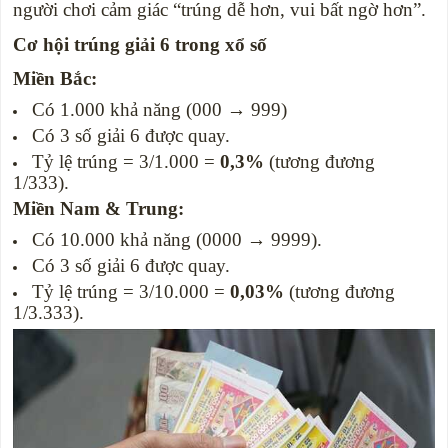
người chơi cảm giác “trúng dễ hơn, vui bất ngờ hơn”.
Cơ hội trúng giải 6 trong xổ số
Miền Bắc:
Có 1.000 khả năng (000 → 999)
Có 3 số giải 6 được quay.
Tỷ lệ trúng = 3/1.000 =
0,3%
(tương đương
1/333).
Miền Nam & Trung:
Có 10.000 khả năng (0000 → 9999).
Có 3 số giải 6 được quay.
Tỷ lệ trúng = 3/10.000 =
0,03%
(tương đương
1/3.333).