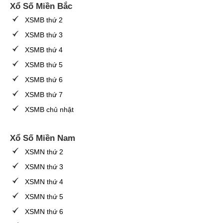
Xổ Số Miền Bắc
XSMB thứ 2
XSMB thứ 3
XSMB thứ 4
XSMB thứ 5
XSMB thứ 6
XSMB thứ 7
XSMB chủ nhật
Xổ Số Miền Nam
XSMN thứ 2
XSMN thứ 3
XSMN thứ 4
XSMN thứ 5
XSMN thứ 6