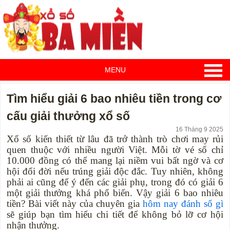
MENU
Tìm hiểu giải 6 bao nhiêu tiền trong cơ
cấu giải thưởng xổ số
16 Tháng 9 2025
Xổ số kiến thiết từ lâu đã trở thành trò chơi may rủi
quen thuộc với nhiều người Việt. Mỗi tờ vé số chỉ
10.000 đồng có thể mang lại niềm vui bất ngờ và cơ
hội đổi đời nếu trúng giải độc đắc. Tuy nhiên, không
phải ai cũng để ý đến các giải phụ, trong đó có giải 6
một giải thưởng khá phổ biến. Vậy giải 6 bao nhiêu
tiền? Bài viết này của chuyên gia
hôm nay đánh số gì
sẽ giúp bạn tìm hiểu chi tiết để không bỏ lỡ cơ hội
nhận thưởng.