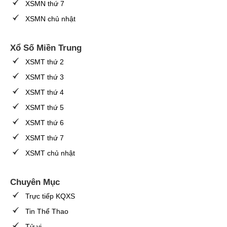
XSMN thứ 7
XSMN chủ nhật
Xổ Số Miền Trung
XSMT thứ 2
XSMT thứ 3
XSMT thứ 4
XSMT thứ 5
XSMT thứ 6
XSMT thứ 7
XSMT chủ nhật
Chuyên Mục
Trực tiếp KQXS
Tin Thể Thao
Tử vi