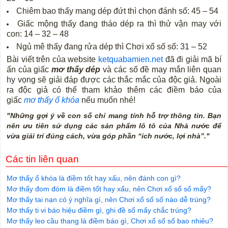
Chiêm bao thấy mang dép đứt thì chọn đánh số: 45 – 54
Giấc mộng thấy đang tháo dép ra thì thử vận may với
con: 14 – 32 – 48
Ngủ mê thấy đang rửa dép thì Chơi xổ số số: 31 – 52
Bài viết trên của website
ketquabamien.net
đã đi giải mã bí
ẩn của giấc
mơ thấy dép
và các số đề may mắn liên quan
hy vọng sẽ giải đáp được các thắc mắc của độc giả. Ngoài
ra độc giả có thể tham khảo thêm các điềm báo của
giấc
mơ thấy ổ khóa
nếu muốn nhé!
"Những gợi ý về con số chỉ mang tính hỗ trợ thông tin. Bạn
nên ưu tiên sử dụng các sản phẩm lô tô của Nhà nước để
vừa giải trí đúng cách, vừa góp phần “ích nước, lợi nhà”."
Các tin liên quan
Mơ thấy ổ khóa là điềm tốt hay xấu, nên đánh con gì?
Mơ thấy đom đóm là điềm tốt hay xấu, nên Chơi xổ số số mấy?
Mơ thấy tai nạn có ý nghĩa gì, nên Chơi xổ số số nào dễ trúng?
Mơ thấy ti vi báo hiệu điềm gì, ghi đề số mấy chắc trúng?
Mơ thấy leo cầu thang là điềm báo gì, Chơi xổ số số bao nhiêu?