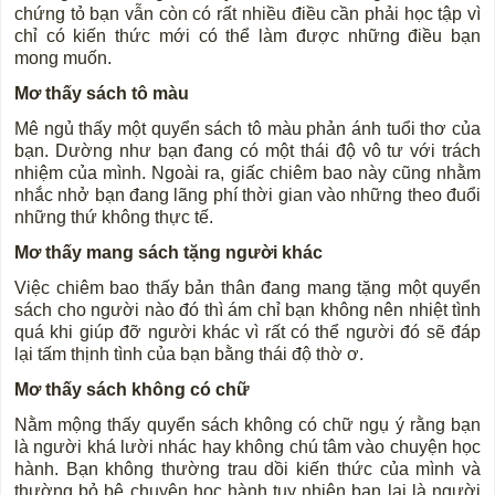
chứng tỏ bạn vẫn còn có rất nhiều điều cần phải học tập vì
chỉ có kiến thức mới có thể làm được những điều bạn
mong muốn.
Mơ thấy sách tô màu
Mê ngủ thấy một quyển sách tô màu phản ánh tuổi thơ của
bạn. Dường như bạn đang có một thái độ vô tư với trách
nhiệm của mình. Ngoài ra, giấc chiêm bao này cũng nhằm
nhắc nhở bạn đang lãng phí thời gian vào những theo đuổi
những thứ không thực tế.
Mơ thấy mang sách tặng người khác
Việc chiêm bao thấy bản thân đang mang tặng một quyển
sách cho người nào đó thì ám chỉ bạn không nên nhiệt tình
quá khi giúp đỡ người khác vì rất có thể người đó sẽ đáp
lại tấm thịnh tình của bạn bằng thái độ thờ ơ.
Mơ thấy sách không có chữ
Nằm mộng thấy quyển sách không có chữ ngụ ý rằng bạn
là người khá lười nhác hay không chú tâm vào chuyện học
hành. Bạn không thường trau dồi kiến thức của mình và
thường bỏ bê chuyện học hành tuy nhiên bạn lại là người