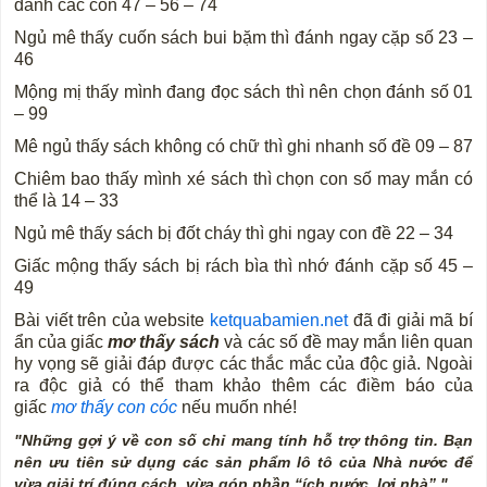
đánh các con 47 – 56 – 74
Ngủ mê thấy cuốn sách bui bặm thì đánh ngay cặp số 23 –
46
Mộng mị thấy mình đang đọc sách thì nên chọn đánh số 01
– 99
Mê ngủ thấy sách không có chữ thì ghi nhanh số đề 09 – 87
Chiêm bao thấy mình xé sách thì chọn con số may mắn có
thể là 14 – 33
Ngủ mê thấy sách bị đốt cháy thì ghi ngay con đề 22 – 34
Giấc mộng thấy sách bị rách bìa thì nhớ đánh cặp số 45 –
49
Bài viết trên của website
ketquabamien.net
đã đi giải mã bí
ẩn của giấc
mơ thấy sách
và các số đề may mắn liên quan
hy vọng sẽ giải đáp được các thắc mắc của độc giả. Ngoài
ra độc giả có thể tham khảo thêm các điềm báo của
giấc
mơ thấy con cóc
nếu muốn nhé!
"Những gợi ý về con số chỉ mang tính hỗ trợ thông tin. Bạn
nên ưu tiên sử dụng các sản phẩm lô tô của Nhà nước để
vừa giải trí đúng cách, vừa góp phần “ích nước, lợi nhà”."