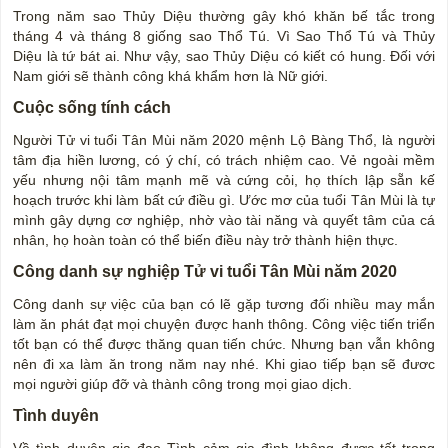
Trong năm sao Thủy Diệu thường gây khó khăn bế tắc trong
tháng 4 và tháng 8 giống sao Thổ Tú. Vì Sao Thổ Tú và Thủy
Diệu là tứ bát ai. Như vậy, sao Thủy Diệu có kiết có hung. Đối với
Nam giới sẽ thành công khá khẩm hơn là Nữ giới.
Cuộc sống tính cách
Người Tử vi tuổi Tân Mùi năm 2020 mệnh Lộ Bàng Thổ, là người
tâm địa hiền lương, có ý chí, có trách nhiệm cao. Vẻ ngoài mềm
yếu nhưng nội tâm mạnh mẽ và cứng cỏi, họ thích lập sẵn kế
hoạch trước khi làm bất cứ điều gì. Ước mơ của tuổi Tân Mùi là tự
mình gây dựng cơ nghiệp, nhờ vào tài năng và quyết tâm của cá
nhân, họ hoàn toàn có thể biến điều này trở thành hiện thực.
Công danh sự nghiệp Tử vi tuổi Tân Mùi năm 2020
Công danh sự việc của bạn có lẽ gặp tương đối nhiều may mắn
làm ăn phát đạt mọi chuyện được hanh thông. Công việc tiến triển
tốt bạn có thể được thăng quan tiến chức. Nhưng bạn vẫn không
nên đi xa làm ăn trong năm nay nhé. Khi giao tiếp bạn sẽ đươc
mọi người giúp đỡ và thành công trong mọi giao dịch.
Tình duyên
Về tình duyên gia đạo Tình cảm gia đình không được tốt trong