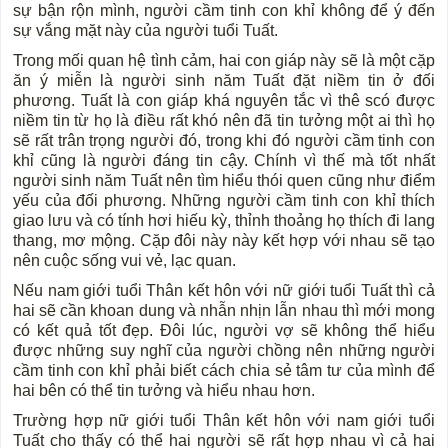
sự bận rộn mình, người cầm tinh con khỉ không để ý đến
sự vắng mặt này của người tuổi Tuất.
Trong mối quan hệ tình cảm, hai con giáp này sẽ là một cặp
ăn ý miễn là người sinh năm Tuất đặt niềm tin ở đối
phương. Tuất là con giáp khá nguyên tắc vì thê scó được
niềm tin từ họ là điều rất khó nên đã tin tưởng một ai thì họ
sẽ rất trân trọng người đó, trong khi đó người cầm tinh con
khỉ cũng là người đáng tin cậy. Chính vì thế mà tốt nhất
người sinh năm Tuất nên tìm hiểu thói quen cũng như điểm
yếu của đối phương. Những người cầm tinh con khỉ thích
giao lưu và có tính hơi hiếu kỳ, thỉnh thoảng họ thích đi lang
thang, mơ mộng. Cặp đôi này này kết hợp với nhau sẽ tạo
nên cuộc sống vui vẻ, lạc quan.
Nếu nam giới tuổi Thân kết hôn với nữ giới tuổi Tuất thì cả
hai sẽ cần khoan dung và nhẫn nhịn lẫn nhau thì mới mong
có kết quả tốt đẹp. Đôi lúc, người vợ sẽ không thể hiểu
được những suy nghĩ của người chồng nên những người
cầm tinh con khỉ phải biết cách chia sẻ tâm tư của mình để
hai bên có thể tin tưởng và hiểu nhau hơn.
Trường hợp nữ giới tuổi Thân kết hôn với nam giới tuổi
Tuất cho thấy có thể hai người sẽ rất hợp nhau vì cả hai