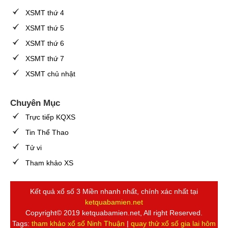
XSMT thứ 4
XSMT thứ 5
XSMT thứ 6
XSMT thứ 7
XSMT chủ nhật
Chuyên Mục
Trực tiếp KQXS
Tin Thể Thao
Tử vi
Tham khảo XS
Kết quả xổ số 3 Miền nhanh nhất, chính xác nhất tại
ketquabamien.net
Copyright© 2019 ketquabamien.net, All right Reserved.
Tags:
tham khảo xổ số Ninh Thuận
|
quay thử xổ số gia lai hôm