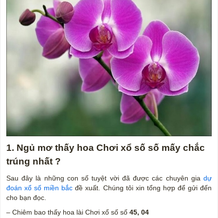
1. Ngủ mơ thấy hoa Chơi xổ số số mấy chắc
trúng nhất ?
Sau đây là những con số tuyệt vời đã được các chuyên gia
dự
đoán xổ số miền bắc
đề xuất. Chúng tôi xin tổng hợp để gửi đến
cho bạn đọc.
– Chiêm bao thấy hoa lài Chơi xổ số số
45, 04