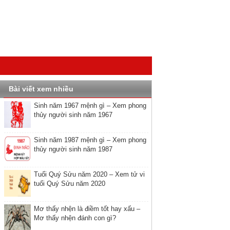
Bài viết xem nhiều
Sinh năm 1967 mệnh gì – Xem phong
thủy người sinh năm 1967
Sinh năm 1987 mệnh gì – Xem phong
thủy người sinh năm 1987
Tuổi Quý Sửu năm 2020 – Xem tử vi
tuổi Quý Sửu năm 2020
Mơ thấy nhện là điềm tốt hay xấu –
Mơ thấy nhện đánh con gì?