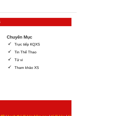
B
Chuyên Mục
Trực tiếp KQXS
Tin Thể Thao
Tử vi
Tham khảo XS