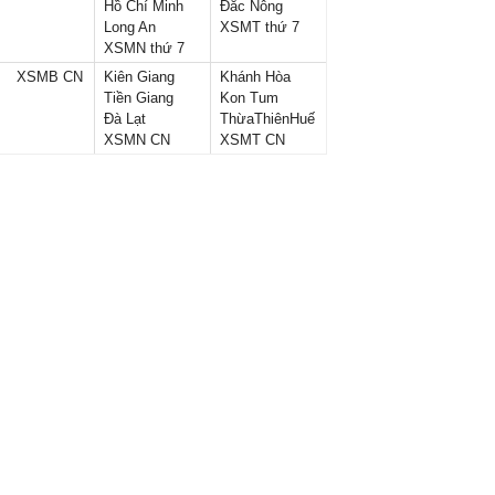
Hồ Chí Minh
Đắc Nông
Long An
XSMT thứ 7
XSMN thứ 7
XSMB CN
Kiên Giang
Khánh Hòa
Tiền Giang
Kon Tum
Đà Lạt
ThừaThiênHuế
XSMN CN
XSMT CN