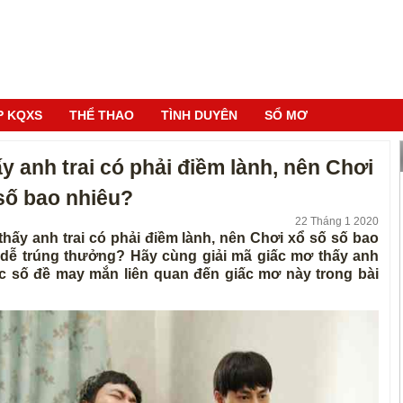
P KQXS
THỂ THAO
TÌNH DUYÊN
SỔ MƠ
y anh trai có phải điềm lành, nên Chơi
số bao nhiêu?
22 Tháng 1 2020
hấy anh trai có phải điềm lành, nên Chơi xổ số số bao
ì dễ trúng thưởng? Hãy cùng giải mã giấc mơ thấy anh
ác số đề may mắn liên quan đến giấc mơ này trong bài