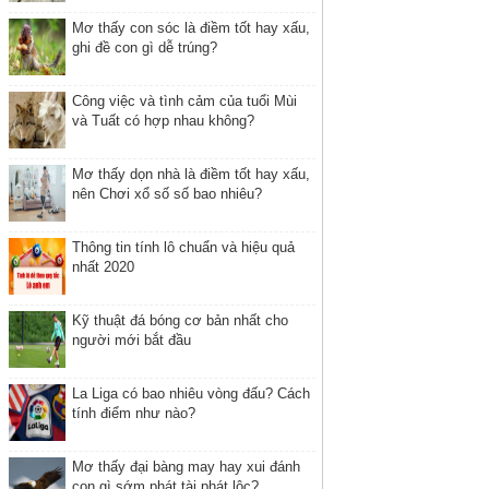
Mơ thấy con sóc là điềm tốt hay xấu,
ghi đề con gì dễ trúng?
Công việc và tình cảm của tuổi Mùi
và Tuất có hợp nhau không?
Mơ thấy dọn nhà là điềm tốt hay xấu,
nên Chơi xổ số số bao nhiêu?
Thông tin tính lô chuẩn và hiệu quả
nhất 2020
Kỹ thuật đá bóng cơ bản nhất cho
người mới bắt đầu
La Liga có bao nhiêu vòng đấu? Cách
tính điểm như nào?
Mơ thấy đại bàng may hay xui đánh
con gì sớm phát tài phát lộc?