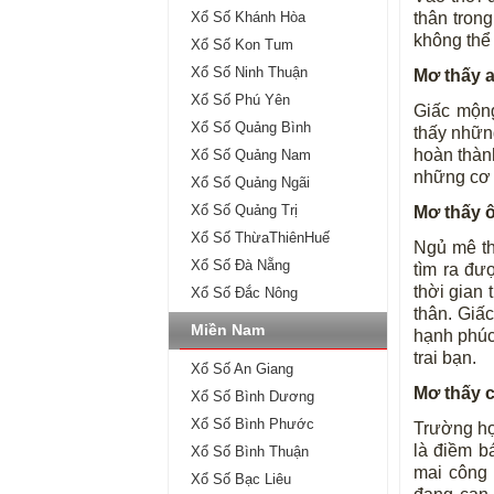
thân tron
Xổ Số Khánh Hòa
không thể
Xổ Số Kon Tum
Xổ Số Ninh Thuận
Mơ thấy a
Xổ Số Phú Yên
Giấc mộng
Xổ Số Quảng Bình
thấy những
hoàn thàn
Xổ Số Quảng Nam
những cơ h
Xổ Số Quảng Ngãi
Xổ Số Quảng Trị
Mơ thấy ô
Xổ Số ThừaThiênHuế
Ngủ mê th
Xổ Số Đà Nẵng
tìm ra đư
thời gian 
Xổ Số Đắc Nông
thân. Giấ
Miền Nam
hạnh phúc 
trai bạn.
Xổ Số An Giang
Mơ thấy c
Xổ Số Bình Dương
Xổ Số Bình Phước
Trường hợ
là điềm b
Xổ Số Bình Thuận
mai công 
Xổ Số Bạc Liêu