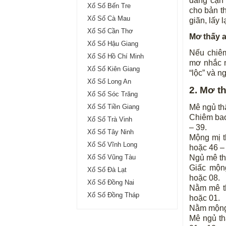
đang cạn 
Xổ Số Bến Tre
cho bản th
Xổ Số Cà Mau
giãn, lấy l
Xổ Số Cần Thơ
Mơ thấy a
Xổ Số Hậu Giang
Nếu chiêm
Xổ Số Hồ Chí Minh
mơ nhắc n
Xổ Số Kiên Giang
“lộc” và n
Xổ Số Long An
2. Mơ t
Xổ Số Sóc Trăng
Mê ngủ thấ
Xổ Số Tiền Giang
Chiêm bao
Xổ Số Trà Vinh
– 39.
Xổ Số Tây Ninh
Mộng mị t
Xổ Số Vĩnh Long
hoặc 46 –
Ngủ mê thấ
Xổ Số Vũng Tàu
Giấc mộng
Xổ Số Đà Lạt
hoặc 08.
Xổ Số Đồng Nai
Nằm mê th
Xổ Số Đồng Tháp
hoặc 01.
Nằm mộng 
Mê ngủ th