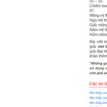
01 – 10.
Chiêm bao
67.
Mộng mị th
Ngủ mê thấ
Giấc mộng 
Nằm mê thấ
Nằm mộng t
Bài viết 
giấc
mơ t
giải đáp đ
khảo thêm
"Những gợi
sử dụng c
vừa góp ph
Các tin 
Mơ thấy con
Mơ thấy co
Mơ thấy kho