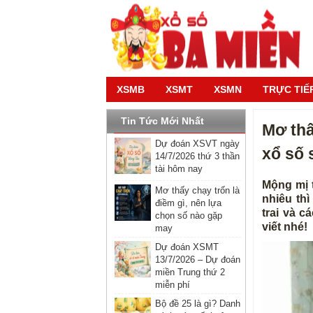
XSMB
XSMT
XSMN
TRỰC TIẾ
Tin Tức Mới Nhất
Mơ thấ
Dự đoán XSVT ngày
xổ số 
14/7/2026 thứ 3 thần
tài hôm nay
Mộng mị t
Mơ thấy chạy trốn là
nhiêu th
điềm gì, nên lựa
trai và c
chọn số nào gặp
viết nhé!
may
Dự đoán XSMT
13/7/2026 – Dự đoán
miền Trung thứ 2
miễn phí
Bộ đề 25 là gì? Danh