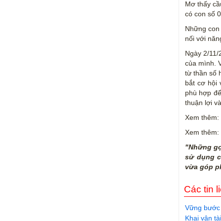
Mơ thấy cầ
có con số 0
Những con 
nối với năn
Ngày 2/11/
của mình. V
từ thần số
bắt cơ hội
phù hợp để
thuận lợi v
Xem thêm:
Xem thêm:
"Những gợi
sử dụng c
vừa góp ph
Các tin 
Vững bước 
Khai vận tà