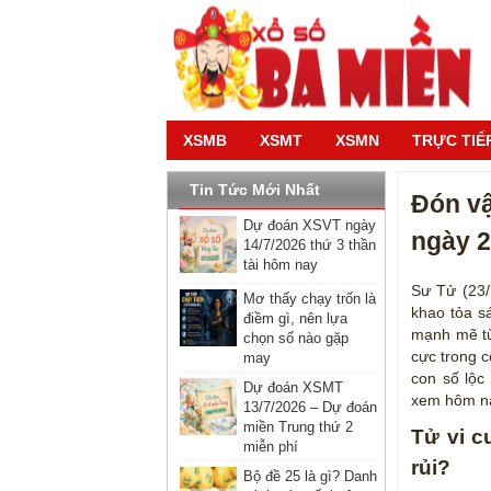
XSMB
XSMT
XSMN
TRỰC TIẾ
Tin Tức Mới Nhất
Đón vậ
Dự đoán XSVT ngày
ngày 2
14/7/2026 thứ 3 thần
tài hôm nay
Sư Tử (23/
Mơ thấy chạy trốn là
khao tỏa s
điềm gì, nên lựa
mạnh mẽ từ
chọn số nào gặp
cực trong c
may
con số lộc
Dự đoán XSMT
xem hôm na
13/7/2026 – Dự đoán
miền Trung thứ 2
Tử vi c
miễn phí
rủi?
Bộ đề 25 là gì? Danh