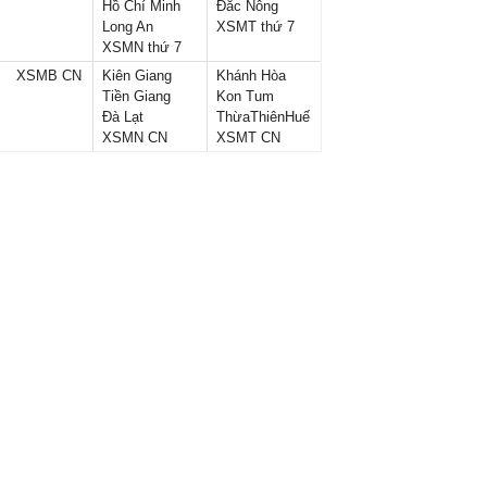
Hồ Chí Minh
Đắc Nông
Long An
XSMT thứ 7
XSMN thứ 7
XSMB CN
Kiên Giang
Khánh Hòa
Tiền Giang
Kon Tum
Đà Lạt
ThừaThiênHuế
XSMN CN
XSMT CN