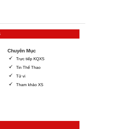
B
Chuyên Mục
Trực tiếp KQXS
Tin Thể Thao
Tử vi
Tham khảo XS