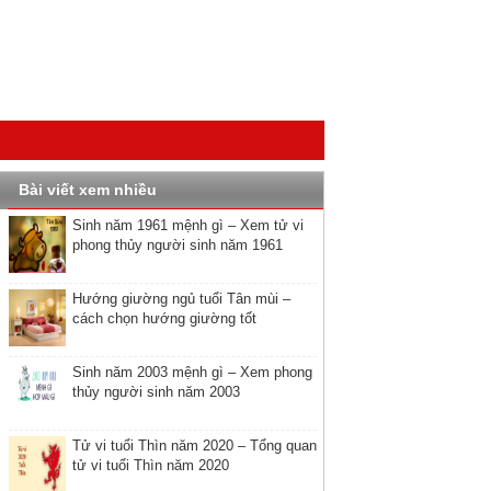
Bài viết xem nhiều
Sinh năm 1961 mệnh gì – Xem tử vi
phong thủy người sinh năm 1961
Hướng giường ngủ tuổi Tân mùi –
cách chọn hướng giường tốt
Sinh năm 2003 mệnh gì – Xem phong
thủy người sinh năm 2003
Tử vi tuổi Thìn năm 2020 – Tổng quan
tử vi tuổi Thìn năm 2020