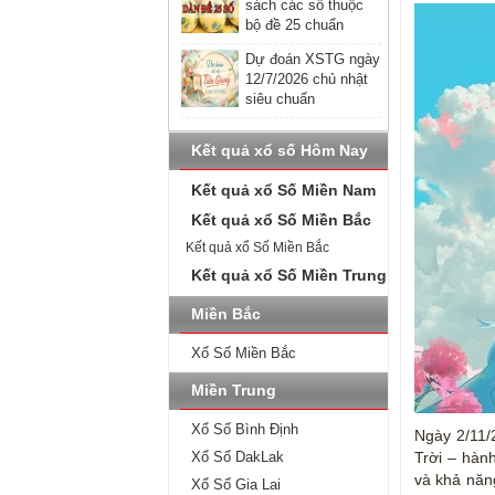
sách các số thuộc
bộ đề 25 chuẩn
Dự đoán XSTG ngày
12/7/2026 chủ nhật
siêu chuẩn
Kết quả xổ số Hôm Nay
Kết quả xổ Số Miền Nam
Kết quả xổ Số Miền Bắc
Kết quả xổ Số Miền Bắc
Kết quả xổ Số Miền Trung
Miền Bắc
Xổ Số Miền Bắc
Miền Trung
Xổ Số Bình Định
Ngày 2/11/
Trời – hàn
Xổ Số DakLak
và khả năng
Xổ Số Gia Lai