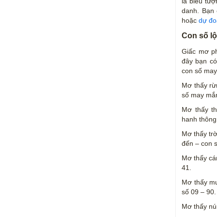
là biểu tượ
danh. Bạn 
hoặc
dự đo
Con số lộ
Giấc mơ ph
đây bạn có
con số may
Mơ thấy rừn
số may mắn
Mơ thấy th
hanh thông
Mơ thấy trờ
đến – con s
Mơ thấy cán
41.
Mơ thấy mư
số 09 – 90.
Mơ thấy núi