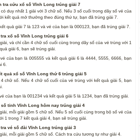
tra cứu xổ số Vĩnh Long trúng giải 7
 có duy nhất 1 giải với 3 chữ số. Nếu 3 số cuối trong dãy số vé của
ới kết quả mở thưởng theo đúng thứ tự, bạn đã trúng giải 7.
kết quả giải 7 là 123 và vé của bạn là 000123, bạn đã trúng giải 7.
tra xổ số Vĩnh Long trúng giải 6
 giải, và chỉ cần 4 chữ số cuối cùng trong dãy số của vé trùng với 1
quả giải 6, bạn sẽ trúng giải.
 vé của bạn là 005555 và kết quả giải 6 là 4444, 5555, 6666, bạn
i 6.
ết quả xổ số Vĩnh Long thứ 6 trúng giải 5
4 chữ số. Nếu 4 chữ số cuối của vé trùng với kết quả giải 5, bạn
i.
vé của bạn là 001234 và kết quả giải 5 là 1234, bạn đã trúng giải.
 số tỉnh Vĩnh Long hôm nay trúng giải 4
 giải, mỗi giải gồm 5 chữ số. Nếu 5 số cuối cùng trong bộ số vé của
i 1 trong 7 kết quả giải 4, bạn sẽ trúng giải.
tra vé số đài Vĩnh Long trúng giải 3
 giải, mỗi giải gồm 5 chữ số. Cách tra cứu tương tự như giải 4.