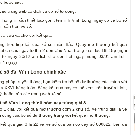
ác bước sau:
vào trang web có dịch vụ dò số tự động.
thông tin cần thiết bao gồm: tên tỉnh Vĩnh Long, ngày dò và bộ số
n sẵn trên vé số.
tra cứu và chờ đợi kết quả.
ng trực tiếp kết quả xổ số miền Bắc. Quay mở thưởng kết quả
ất cả các ngày từ thứ 2 đến Chủ Nhật trong tuần lúc 18h15p (nghỉ
u từ ngày 30/12 âm lịch cho đến hết ngày mùng 03/01 âm lịch,
 4 ngày) .
é số đài Vĩnh Long chính xác
g pháp truyền thống, bạn kiểm tra bộ số dự thưởng của mình với
uả XSVL hàng tuần. Bảng kết quả này có thể xem trên truyền hình,
 lý, hoặc trên các trang web xổ số.
ổ số Vĩnh Long thứ 6 hôm nay trúng giải 8
có 1 giải, với kết quả mở thưởng gồm 2 chữ số. Vé trúng giải là vé
i cùng của bộ số dự thưởng trùng với kết quả mở thưởng.
 kết quả giải 8 là 22 và vé số của bạn có dãy số 000022, bạn đã
.