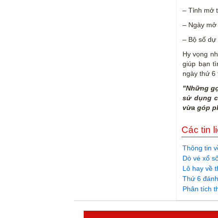
– Tỉnh mở 
– Ngày mở t
– Bộ số dự 
Hy vọng nh
giúp bạn t
ngày thứ 6 
"Những gợi
sử dụng c
vừa góp ph
Các tin 
Thông tin v
Dò vé xổ s
Lô hay về 
Thứ 6 đánh 
Phân tích t