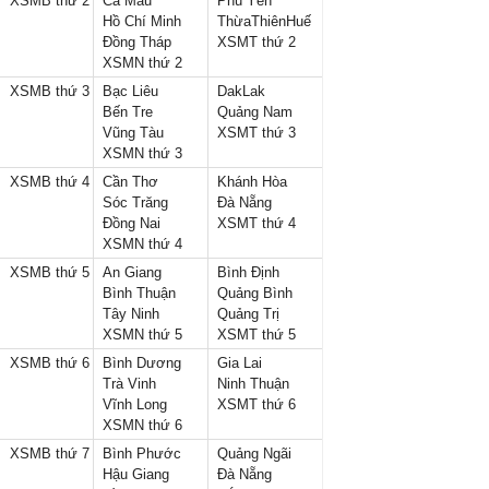
XSMB thứ 2
Cà Mau
Phú Yên
Hồ Chí Minh
ThừaThiênHuế
Đồng Tháp
XSMT thứ 2
XSMN thứ 2
XSMB thứ 3
Bạc Liêu
DakLak
Bến Tre
Quảng Nam
Vũng Tàu
XSMT thứ 3
XSMN thứ 3
XSMB thứ 4
Cần Thơ
Khánh Hòa
Sóc Trăng
Đà Nẵng
Đồng Nai
XSMT thứ 4
XSMN thứ 4
XSMB thứ 5
An Giang
Bình Định
Bình Thuận
Quảng Bình
Tây Ninh
Quảng Trị
XSMN thứ 5
XSMT thứ 5
XSMB thứ 6
Bình Dương
Gia Lai
Trà Vinh
Ninh Thuận
Vĩnh Long
XSMT thứ 6
XSMN thứ 6
XSMB thứ 7
Bình Phước
Quảng Ngãi
Hậu Giang
Đà Nẵng