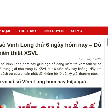
P KQXS
THỂ THAO
TÌNH DUYÊN
SỔ MƠ
số Vĩnh Long thứ 6 ngày hôm nay – Dò
kiến thiết XSVL
17 Tháng 7 2024
 số Vĩnh Long hôm nay giúp bạn dễ dàng kiểm tra xem tấm vé số
ó trúng giải nào trong kỳ XSVL thứ 6 tuần này hay không. Hãy tìm
cách tra cứu chuẩn nhất để không bỏ lỡ bất kỳ giải thưởng nào.
 vé xổ số Vĩnh Long hôm nay hiệu quả