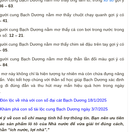
ười cung Bạch Dương nằm mơ thấy ong làm tổ, trong
xổ số
gợi ý
36 – 63
.
gười cung Bạch Dương nằm mơ thấy chuột chạy quanh gợi ý có
– 41
.
ười cung Bạch Dương nằm mơ thấy cá con bơi trong nước trong
n số:
12 – 21
.
ười cung Bạch Dương nằm mơ thấy chim sẻ đậu trên tay gợi ý có
– 05
.
gười cung Bạch Dương nằm mơ thấy thằn lằn đổi màu gợi ý có
– 84
.
 mơ này không chỉ là hiện tượng tự nhiên mà còn chứa đựng năng
 ẩn. Việc kết hợp chúng với thần số học giúp Bạch Dương xác định
g đi đúng đắn và thu hút may mắn hiệu quả hơn trong ngày
.
Đón lộc về nhà với con số đại cát Bạch Dương 18/1/2025
Khám phá con số tài lộc cung Bạch Dương ngày 3/7/2025
 ý về con số chỉ mang tính hỗ trợ thông tin. Bạn nên ưu tiên
ác sản phẩm lô tô của Nhà nước để vừa giải trí đúng cách,
ần “ích nước, lợi nhà”."