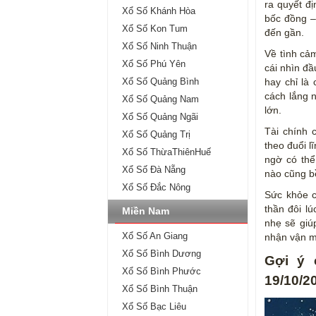
ra quyết đị
Xổ Số Khánh Hòa
bốc đồng –
Xổ Số Kon Tum
đến gần.
Xổ Số Ninh Thuận
Về tình cả
Xổ Số Phú Yên
cái nhìn đầ
hay chỉ là
Xổ Số Quảng Bình
cách lắng 
Xổ Số Quảng Nam
lớn.
Xổ Số Quảng Ngãi
Tài chính 
Xổ Số Quảng Trị
theo đuổi l
Xổ Số ThừaThiênHuế
ngờ có thể
Xổ Số Đà Nẵng
nào cũng b
Xổ Số Đắc Nông
Sức khỏe c
thần đôi l
Miền Nam
nhẹ sẽ giú
Xổ Số An Giang
nhận vận m
Xổ Số Bình Dương
Gợi ý 
Xổ Số Bình Phước
19/10/2
Xổ Số Bình Thuận
Xổ Số Bạc Liêu