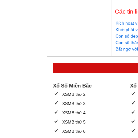
Các tin 
Kích hoạt 
Khởi phát 
Con số đẹp 
Con số thăn
Bất ngờ với
Xổ Số Miền Bắc
Xổ
XSMB thứ 2
XSMB thứ 3
XSMB thứ 4
XSMB thứ 5
XSMB thứ 6