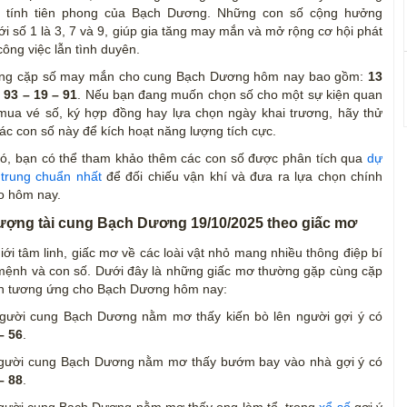
á tính tiên phong của Bạch Dương. Những con số cộng hưởng
 số 1 là 3, 7 và 9, giúp gia tăng may mắn và mở rộng cơ hội phát
 công việc lẫn tình duyên.
hững cặp số may mắn cho cung Bạch Dương hôm nay bao gồm:
13
 93 – 19 – 91
. Nếu bạn đang muốn chọn số cho một sự kiện quan
mua vé số, ký hợp đồng hay lựa chọn ngày khai trương, hãy thử
c con số này để kích hoạt năng lượng tích cực.
ó, bạn có thể tham khảo thêm các con số được phân tích qua
dự
trung chuẩn nhất
để đối chiếu vận khí và đưa ra lựa chọn chính
o hôm nay.
ượng tài cung Bạch Dương 19/10/2025 theo giấc mơ
iới tâm linh, giấc mơ về các loài vật nhỏ mang nhiều thông điệp bí
mệnh và con số. Dưới đây là những giấc mơ thường gặp cùng cặp
n tương ứng cho Bạch Dương hôm nay:
ười cung Bạch Dương nằm mơ thấy kiến bò lên người gợi ý có
– 56
.
gười cung Bạch Dương nằm mơ thấy bướm bay vào nhà gợi ý có
– 88
.