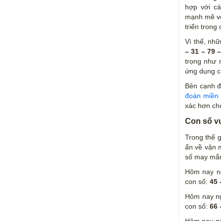
hợp với c
mạnh mẽ với
triển trong
Vì thế, n
– 31 – 79 –
trọng như 
ứng dụng cá
Bên cạnh đ
đoán miền 
xác hơn ch
Con số v
Trong thế g
ẩn về vận 
số may mắ
Hôm nay ng
con số:
45 
Hôm nay n
con số:
66 