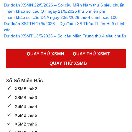
Dự đoán XSMN 22/5/2026 – Soi cầu Miền Nam thứ 6 siêu chuẩn
Tham khảo soi cầu QT ngày 21/5/2026 thứ 5 miễn phí
Tham khảo soi cầu DNA ngày 20/5/2026 thứ 4 chính xác 100
Dự đoán XSTTH 17/5/2026 – Dự đoán XS Thừa Thiên Huế chính
xác
Dự đoán XSMT 13/5/2026 – Soi cầu Miền Trung thứ 4 siêu chuẩn
QUAY THỬ XSMN
QUAY THỬ XSMT
QUAY THỬ XSMB
Xổ Số Miền Bắc
XSMB thứ 2
XSMB thứ 3
XSMB thứ 4
XSMB thứ 5
XSMB thứ 6