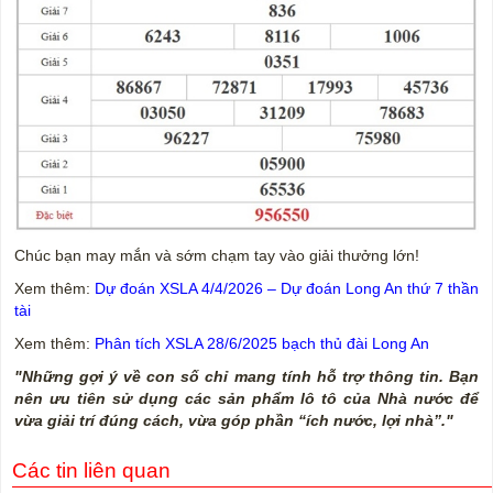
Chúc bạn may mắn và sớm chạm tay vào giải thưởng lớn!
Xem thêm:
Dự đoán XSLA 4/4/2026 – Dự đoán Long An thứ 7 thần
tài
Xem thêm:
Phân tích XSLA 28/6/2025 bạch thủ đài Long An
"Những gợi ý về con số chỉ mang tính hỗ trợ thông tin. Bạn
nên ưu tiên sử dụng các sản phẩm lô tô của Nhà nước để
vừa giải trí đúng cách, vừa góp phần “ích nước, lợi nhà”."
Các tin liên quan