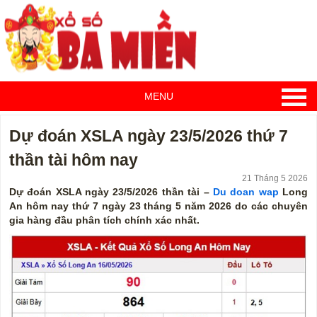
MENU
Dự đoán XSLA ngày 23/5/2026 thứ 7
thần tài hôm nay
21 Tháng 5 2026
Dự đoán XSLA ngày 23/5/2026 thần tài –
D
u doan wap
Long
An hôm nay thứ 7 ngày 23 tháng 5 năm 2026 do các chuyên
gia hàng đầu phân tích chính xác nhất.