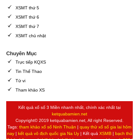
XSMT thứ 5
XSMT thứ 6
XSMT thứ 7
XSMT chủ nhật
Chuyên Mục
Trực tiếp KQXS
Tin Thể Thao
Tử vi
Tham khảo XS
Kết quả xổ số 3 Miền nhanh nhất, chính xác nhất tại
ketquabamien.net
Copyright© 2019 ketquabamien.net, All right Reserved.
Tags:
tham khảo xổ số Ninh Thuận
|
quay thử xổ số gia lai hôm
nay
|
kết quả vô địch quốc gia Na Uy
| Kết quả
XSMB
|
bạch thủ