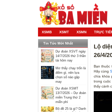
XSMB
XSMT
XSMN
TRỰC TIẾ
Tin Tức Mới Nhất
Lộ diệ
Dự đoán XSVT ngày
26/4/2
14/7/2026 thứ 3 thần
tài hôm nay
Bạn thuộc 
Mơ thấy chạy trốn là
Hãy cùng
điềm gì, nên lựa
chìa khóa 
chọn số nào gặp
trong cuộc
may
thấy cánh 
Dự đoán XSMT
13/7/2026 – Dự đoán
miền Trung thứ 2
miễn phí
Bộ đề 25 là gì? Danh