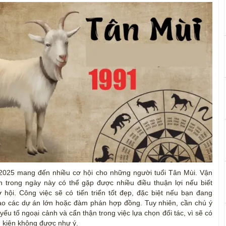
2025 mang đến nhiều cơ hội cho những người tuổi Tân Mùi. Vận
n trong ngày này có thể gặp được nhiều điều thuận lợi nếu biết
 hội. Công việc sẽ có tiến triển tốt đẹp, đặc biệt nếu bạn đang
ào các dự án lớn hoặc đàm phán hợp đồng. Tuy nhiên, cần chú ý
ếu tố ngoại cảnh và cẩn thận trong việc lựa chọn đối tác, vì sẽ có
u kiện không được như ý.