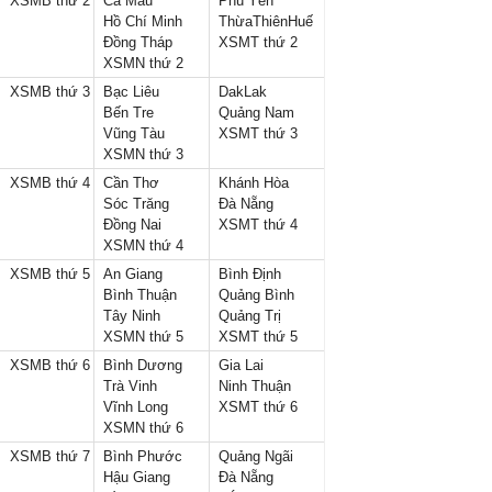
XSMB thứ 2
Cà Mau
Phú Yên
Hồ Chí Minh
ThừaThiênHuế
Đồng Tháp
XSMT thứ 2
XSMN thứ 2
XSMB thứ 3
Bạc Liêu
DakLak
Bến Tre
Quảng Nam
Vũng Tàu
XSMT thứ 3
XSMN thứ 3
XSMB thứ 4
Cần Thơ
Khánh Hòa
Sóc Trăng
Đà Nẵng
Đồng Nai
XSMT thứ 4
XSMN thứ 4
XSMB thứ 5
An Giang
Bình Định
Bình Thuận
Quảng Bình
Tây Ninh
Quảng Trị
XSMN thứ 5
XSMT thứ 5
XSMB thứ 6
Bình Dương
Gia Lai
Trà Vinh
Ninh Thuận
Vĩnh Long
XSMT thứ 6
XSMN thứ 6
XSMB thứ 7
Bình Phước
Quảng Ngãi
Hậu Giang
Đà Nẵng