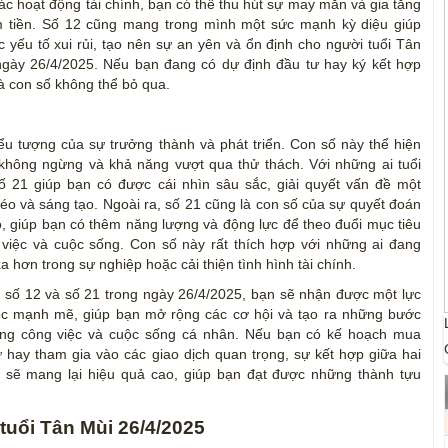
ác hoạt động tài chính, bạn có thể thu hút sự may mắn và gia tăng
m tiền. Số 12 cũng mang trong mình một sức mạnh kỳ diệu giúp
c yếu tố xui rủi, tạo nên sự an yên và ổn định cho người tuổi Tân
ngày 26/4/2025. Nếu bạn đang có dự định đầu tư hay ký kết hợp
à con số không thể bỏ qua.
iểu tượng của sự trưởng thành và phát triển. Con số này thể hiện
 không ngừng và khả năng vượt qua thử thách. Với những ai tuổi
ố 21 giúp bạn có được cái nhìn sâu sắc, giải quyết vấn đề một
éo và sáng tạo. Ngoài ra, số 21 cũng là con số của sự quyết đoán
o, giúp bạn có thêm năng lượng và động lực để theo đuổi mục tiêu
 việc và cuộc sống. Con số này rất thích hợp với những ai đang
a hơn trong sự nghiệp hoặc cải thiện tình hình tài chính.
p số 12 và số 21 trong ngày 26/4/2025, bạn sẽ nhận được một lực
lộc mạnh mẽ, giúp bạn mở rộng các cơ hội và tạo ra những bước
rong công việc và cuộc sống cá nhân. Nếu bạn có kế hoạch mua
ư hay tham gia vào các giao dịch quan trọng, sự kết hợp giữa hai
 sẽ mang lại hiệu quả cao, giúp bạn đạt được những thành tựu
 tuổi Tân Mùi 26/4/2025