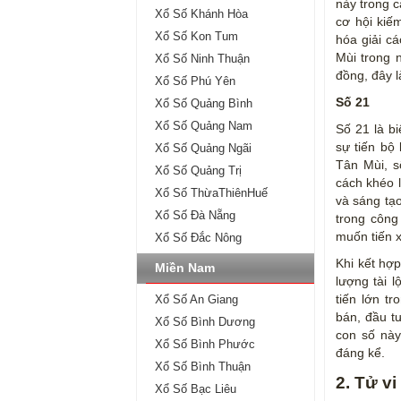
này trong c
Xổ Số Khánh Hòa
cơ hội kiế
Xổ Số Kon Tum
hóa giải cá
Mùi trong 
Xổ Số Ninh Thuận
đồng, đây l
Xổ Số Phú Yên
Số 21
Xổ Số Quảng Bình
Xổ Số Quảng Nam
Số 21 là b
sự tiến bộ
Xổ Số Quảng Ngãi
Tân Mùi, s
Xổ Số Quảng Trị
cách khéo l
Xổ Số ThừaThiênHuế
và sáng tạ
Xổ Số Đà Nẵng
trong công
muốn tiến x
Xổ Số Đắc Nông
Khi kết hợ
Miền Nam
lượng tài 
tiến lớn t
Xổ Số An Giang
bán, đầu t
Xổ Số Bình Dương
con số này
Xổ Số Bình Phước
đáng kể.
Xổ Số Bình Thuận
2. Tử vi
Xổ Số Bạc Liêu