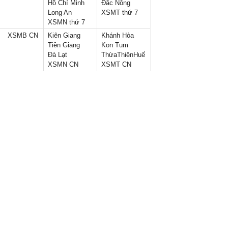
Hồ Chí Minh
Đắc Nông
Long An
XSMT thứ 7
XSMN thứ 7
XSMB CN
Kiên Giang
Khánh Hòa
Tiền Giang
Kon Tum
Đà Lạt
ThừaThiênHuế
XSMN CN
XSMT CN