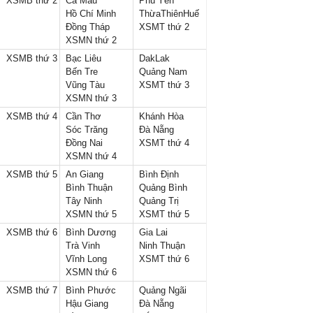
XSMB thứ 2
Cà Mau
Phú Yên
Hồ Chí Minh
ThừaThiênHuế
Đồng Tháp
XSMT thứ 2
XSMN thứ 2
XSMB thứ 3
Bạc Liêu
DakLak
Bến Tre
Quảng Nam
Vũng Tàu
XSMT thứ 3
XSMN thứ 3
XSMB thứ 4
Cần Thơ
Khánh Hòa
Sóc Trăng
Đà Nẵng
Đồng Nai
XSMT thứ 4
XSMN thứ 4
XSMB thứ 5
An Giang
Bình Định
Bình Thuận
Quảng Bình
Tây Ninh
Quảng Trị
XSMN thứ 5
XSMT thứ 5
XSMB thứ 6
Bình Dương
Gia Lai
Trà Vinh
Ninh Thuận
Vĩnh Long
XSMT thứ 6
XSMN thứ 6
XSMB thứ 7
Bình Phước
Quảng Ngãi
Hậu Giang
Đà Nẵng