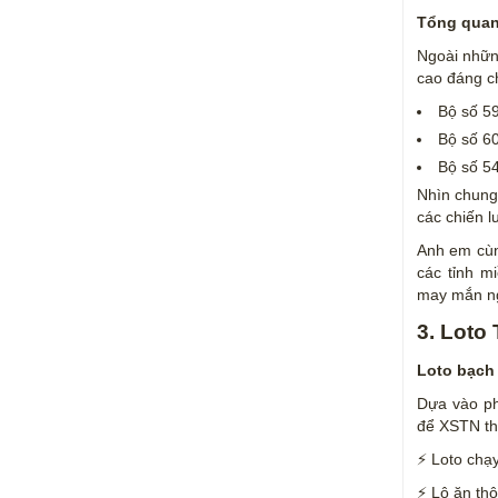
Tổng quan 
Ngoài nhữn
cao đáng c
Bộ số 59
Bộ số 60
Bộ số 54
Nhìn chung
các chiến l
Anh em cùn
các tỉnh m
may mắn ng
3. Loto
Loto bạch 
Dựa vào ph
để XSTN th
⚡ Loto chạ
⚡ Lô ăn th