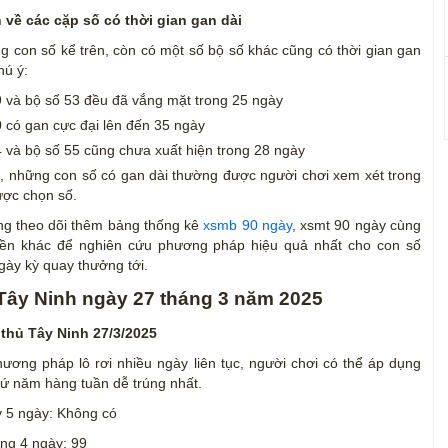
về các cặp số có thời gian gan dài
g con số kể trên, còn có một số bộ số khác cũng có thời gian gan
hú ý:
 và bộ số 53 đều đã vắng mặt trong 25 ngày
 có gan cực đại lên đến 35 ngày
 và bộ số 55 cũng chưa xuất hiện trong 28 ngày
, những con số có gan dài thường được người chơi xem xét trong
ược chọn số.
g theo dõi thêm bảng thống kê
xsmb 90 ngày
, xsmt 90 ngày cùng
iền khác để nghiên cứu phương pháp hiệu quả nhất cho con số
ày kỳ quay thưởng tới.
 Tây Ninh ngày 27 tháng 3 năm 2025
thủ Tây Ninh 27/3/2025
ương pháp lô rơi nhiều ngày liên tục, người chơi có thể áp dụng
ứ năm hàng tuần dễ trúng nhất.
y 5 ngày: Không có
ông 4 ngày: 99