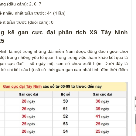
ng (đầu câm): 2, 6, 7
ề nhiều nhất tuần trước: 44 (4 lần)
ề ít tuần trước (đuôi câm): 0
ng kê gan cực đại phân tích XS Tây Ninh
25
Ninh là một trong những đài miền Nam được đông đảo người chơi
ột trong những yếu tố quan trọng trong việc tham khảo kết quả là
gan cực đại” – số ngày một con số chưa xuất hiện. Dưới đây là
kê chi tiết các bộ số có thời gian gan cao nhất tính đến thời điểm