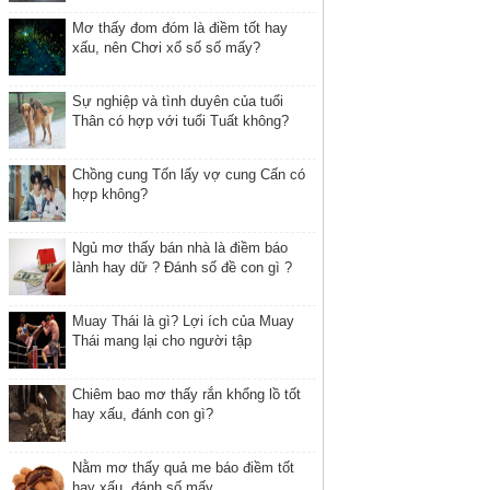
Mơ thấy đom đóm là điềm tốt hay
xấu, nên Chơi xổ số số mấy?
Sự nghiệp và tình duyên của tuổi
Thân có hợp với tuổi Tuất không?
Chồng cung Tốn lấy vợ cung Cấn có
hợp không?
Ngủ mơ thấy bán nhà là điềm báo
lành hay dữ ? Đánh số đề con gì ?
Muay Thái là gì? Lợi ích của Muay
Thái mang lại cho người tập
Chiêm bao mơ thấy rắn khổng lồ tốt
hay xấu, đánh con gì?
Nằm mơ thấy quả me báo điềm tốt
hay xấu, đánh số mấy