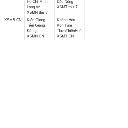
Hồ Chí Minh
Đắc Nông
Long An
XSMT thứ 7
XSMN thứ 7
XSMB CN
Kiên Giang
Khánh Hòa
Tiền Giang
Kon Tum
Đà Lạt
ThừaThiênHuế
XSMN CN
XSMT CN