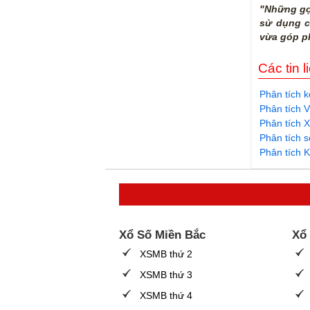
"Những gợi
sử dụng c
vừa góp ph
Các tin 
Phân tích k
Phân tích 
Phân tích 
Phân tích 
Phân tích 
Xổ Số Miền Bắc
Xổ
XSMB thứ 2
XSMB thứ 3
XSMB thứ 4