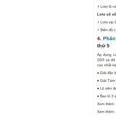
⚡ Loto lô rơ
Loto xổ số
⚡ Loto vip 
⚡ Biên độ c
4.
Phân 
thứ 5
Áp dụng c
20/3 và dữ 
cao nhất tại
♦ Giải đặc b
♦ Giải Tám:
♦ Lô xiên đ
♦ Bao lô 3 
Xem thêm:
Xem thêm: