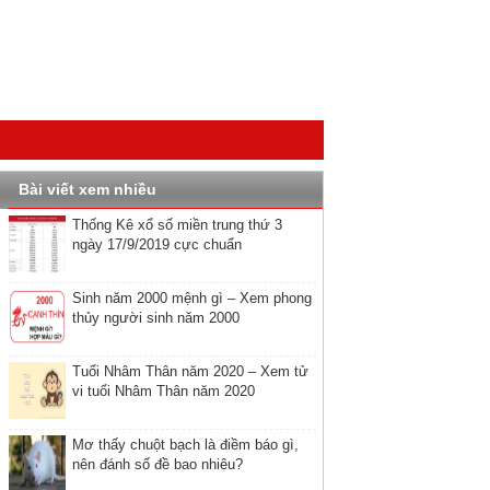
Bài viết xem nhiều
Thống Kê xổ số miền trung thứ 3
ngày 17/9/2019 cực chuẩn
Sinh năm 2000 mệnh gì – Xem phong
thủy người sinh năm 2000
Tuổi Nhâm Thân năm 2020 – Xem tử
vi tuổi Nhâm Thân năm 2020
Mơ thấy chuột bạch là điềm báo gì,
nên đánh số đề bao nhiêu?