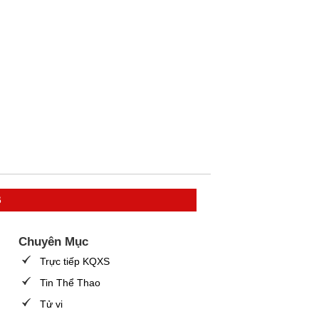
B
Chuyên Mục
Trực tiếp KQXS
Tin Thể Thao
Tử vi