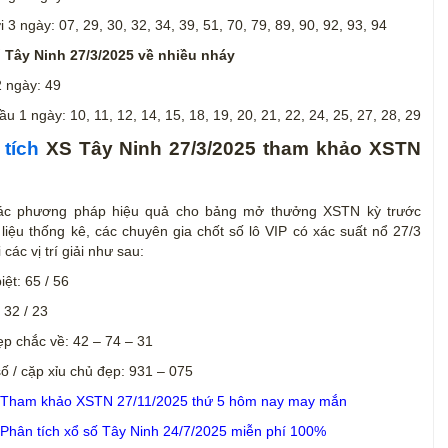
i 3 ngày: 07, 29, 30, 32, 34, 39, 51, 70, 79, 89, 90, 92, 93, 94
 Tây Ninh 27/3/2025 về nhiều nháy
2 ngày: 49
ầu 1 ngày: 10, 11, 12, 14, 15, 18, 19, 20, 21, 22, 24, 25, 27, 28, 29
tích
XS Tây Ninh 27/3/2025 tham khảo XSTN
ác phương pháp hiệu quả cho bảng mở thưởng XSTN kỳ trước
liệu thống kê, các chuyên gia chốt số lô VIP có xác suất nổ 27/3
 các vị trí giải như sau:
iệt: 65 / 56
 32 / 23
ẹp chắc về: 42 – 74 – 31
số / cặp xỉu chủ đẹp: 931 – 075
Tham khảo XSTN 27/11/2025 thứ 5 hôm nay may mắn
Phân tích xổ số Tây Ninh 24/7/2025 miễn phí 100%