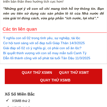
triển bản thân theo hướng tích cực hơn!
"Những gợi ý về con số chỉ mang tính hỗ trợ thông tin. Bạn
nên ưu tiên sử dụng các sản phẩm lô tô của Nhà nước để
vừa giải trí đúng cách, vừa góp phần “ích nước, lợi nhà”."
Các tin liên quan
Ý nghĩa con số 02 trong tình yêu, sự nghiệp, tài lộc
Cơ hội tươi sáng với số đẹp tuổi Giáp Thân 14/3/2025
Giải đáp số 02 có ý nghĩa gì, có phải con số ăn lộc?
Bí quyết thịnh vượng với con số may mắn tuổi Canh Tý
Dẫn lối thành công với số phát tài tuổi Tân Dậu 11/3/2025
QUAY THỬ XSMN
QUAY THỬ XSMT
QUAY THỬ XSMB
Xổ Số Miền Bắc
XSMB thứ 2