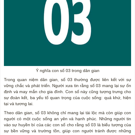
Ý nghĩa con số 03 trong dân gian
Trong quan niệm dân gian, số 03 thường được liên kết với sự
vững chắc và phát triển. Người xưa tin rằng số 03 mang lại sự ổn
định và may mắn cho gia đình. Con số này cũng tượng trưng cho
sự đoàn kết, ba yếu tố quan trọng của cuộc sống: quá khứ, hiện
tại và tương lai.
Theo dân gian, số 03 không chỉ mang lại tài lộc mà còn giúp con
người có một cuộc sống an yên và hạnh phúc. Những người tin
vào sự huyền bí của các con số cho rằng số 03 là biểu tượng của
sự bền vững và trường tồn, giúp con người tránh được những