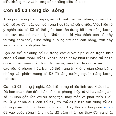
điều không may và hướng đến những điều tốt đẹp.
Con số 03 trong đời sống
Trong đời sống hàng ngày, số 03 xuất hiện rất nhiều, từ số nhà,
biển số xe đến các con số trong học tập và công việc. Việc hiểu rõ
ý nghĩa của số 03 có thể giúp bạn tận dụng tốt hơn năng lượng
tích cực mà nó mang lại. Những người yêu thích con số này
thường cảm thấy cuộc sống của họ trở nên cân bằng, tràn đầy
sáng tạo và hạnh phúc hơn.
Bạn có thể sử dụng số 03 trong các quyết định quan trọng như
chọn số điện thoại, số tài khoản hoặc ngày khai trương để nhận
được nhiều may mắn hơn. Ngoài ra, nếu bạn là người yêu thích
các yếu tố phong thủy, bạn có thể trang trí không gian sống bằng
những vật phẩm mang số 03 để tăng cường nguồn năng lượng
tích cực.
Con số 03
mang ý nghĩa đặc biệt trong nhiều lĩnh vực khác nhau.
Dù bạn quan tâm đến thần số học, phong thủy, tử vi hay dân gian,
số 03 luôn gắn liền với sự sáng tạo, may mắn và phát triển. Hiểu
rõ về ý nghĩa của con số này có thể giúp bạn tận dụng tối đa
những điều tích cực trong cuộc sống. Hãy thử áp dụng con
xổ số
03 vào cuộc sống hàng ngày để cảm nhận sự thay đổi và phát