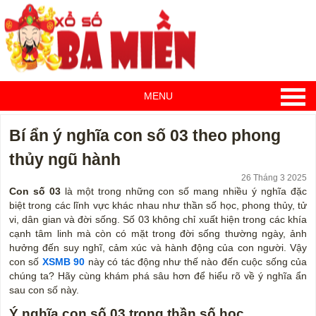
MENU
Bí ẩn ý nghĩa con số 03 theo phong
thủy ngũ hành
26 Tháng 3 2025
Con số 03
là một trong những con số mang nhiều ý nghĩa đặc
biệt trong các lĩnh vực khác nhau như thần số học, phong thủy, tử
vi, dân gian và đời sống. Số 03 không chỉ xuất hiện trong các khía
cạnh tâm linh mà còn có mặt trong đời sống thường ngày, ảnh
hưởng đến suy nghĩ, cảm xúc và hành động của con người. Vậy
con số
XSMB 90
này có tác động như thế nào đến cuộc sống của
chúng ta? Hãy cùng khám phá sâu hơn để hiểu rõ về ý nghĩa ẩn
sau con số này.
Ý nghĩa con số 03 trong thần số học