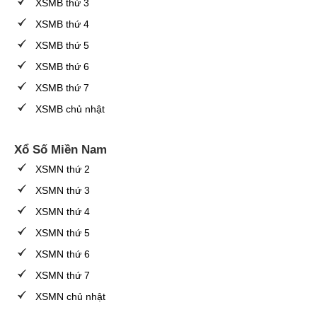
XSMB thứ 3
XSMB thứ 4
XSMB thứ 5
XSMB thứ 6
XSMB thứ 7
XSMB chủ nhật
Xổ Số Miền Nam
XSMN thứ 2
XSMN thứ 3
XSMN thứ 4
XSMN thứ 5
XSMN thứ 6
XSMN thứ 7
XSMN chủ nhật