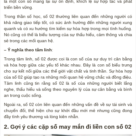
là một con số mang lại sự ổn định, khích lệ sự hợp tác và phát
triển bền vững.
Trong thần số học, số 02 thường liên quan đến những người có
khả năng giao tiếp tốt, có sức ảnh hưởng đến những người xung
quanh và có xu hướng tìm kiếm sự hòa hợp trong mọi tình huống.
Nó cũng có thể là biểu tượng của sự thấu hiểu, cảm thông và chia
sẻ trong các mối quan hệ.
– Ý nghĩa theo tâm linh
:
Trong tâm linh, số 02 được coi là con số của sự duy trì cân bằng
và hòa hợp giữa các yếu tố khác nhau. Đây là con số biểu trưng
cho sự kết nối giữa các thế giới vật chất và tinh thần. Sự hòa hợp
của số 02 giúp tạo ra những mối quan hệ vững chắc và đồng điệu.
Tâm linh cũng tin rằng số 02 là số của những người biết lắng
nghe, thấu hiểu và sống theo nguyên lý của sự cân bằng và bình
an trong cuộc sống.
Ngoài ra, số 02 còn liên quan đến những vấn đề về sự tái sinh và
chuyển đổi, thể hiện cho sự khởi đầu mới mẻ nhưng cũng đong
đầy tình yêu thương và lòng kiên nhẫn.
2. Gợi ý các cặp số may mắn đi liền con số 02