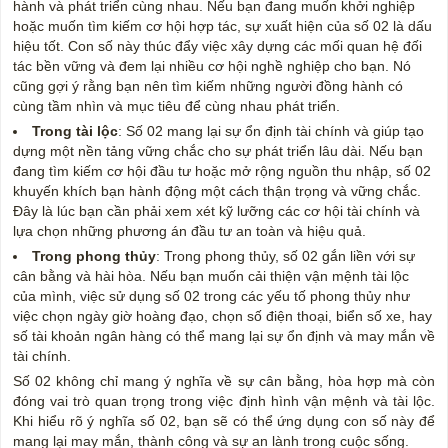
hành và phát triển cùng nhau. Nếu bạn đang muốn khởi nghiệp
hoặc muốn tìm kiếm cơ hội hợp tác, sự xuất hiện của số 02 là dấu
hiệu tốt. Con số này thúc đẩy việc xây dựng các mối quan hệ đối
tác bền vững và đem lại nhiều cơ hội nghề nghiệp cho bạn. Nó
cũng gợi ý rằng bạn nên tìm kiếm những người đồng hành có
cùng tầm nhìn và mục tiêu để cùng nhau phát triển.
Trong tài lộc
: Số 02 mang lại sự ổn định tài chính và giúp tạo
dựng một nền tảng vững chắc cho sự phát triển lâu dài. Nếu bạn
đang tìm kiếm cơ hội đầu tư hoặc mở rộng nguồn thu nhập, số 02
khuyến khích bạn hành động một cách thận trọng và vững chắc.
Đây là lúc bạn cần phải xem xét kỹ lưỡng các cơ hội tài chính và
lựa chọn những phương án đầu tư an toàn và hiệu quả.
Trong phong thủy
: Trong phong thủy, số 02 gắn liền với sự
cân bằng và hài hòa. Nếu bạn muốn cải thiện vận mệnh tài lộc
của mình, việc sử dụng số 02 trong các yếu tố phong thủy như
việc chọn ngày giờ hoàng đạo, chọn số điện thoại, biển số xe, hay
số tài khoản ngân hàng có thể mang lại sự ổn định và may mắn về
tài chính.
Số 02 không chỉ mang ý nghĩa về sự cân bằng, hòa hợp mà còn
đóng vai trò quan trọng trong việc định hình vận mệnh và tài lộc.
Khi hiểu rõ ý nghĩa số 02, bạn sẽ có thể ứng dụng con số này để
mang lại may mắn, thành công và sự an lành trong cuộc sống.