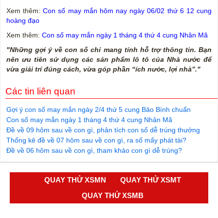
Xem thêm:
Con số may mắn hôm nay ngày 06/02 thứ 6 12 cung
hoàng đạo
Xem thêm:
Con số may mắn ngày 1 tháng 4 thứ 4 cung Nhân Mã
"Những gợi ý về con số chỉ mang tính hỗ trợ thông tin. Bạn
nên ưu tiên sử dụng các sản phẩm lô tô của Nhà nước để
vừa giải trí đúng cách, vừa góp phần “ích nước, lợi nhà”."
Các tin liên quan
Gợi ý con số may mắn ngày 2/4 thứ 5 cung Bảo Bình chuẩn
Con số may mắn ngày 1 tháng 4 thứ 4 cung Nhân Mã
Đề về 09 hôm sau về con gì, phân tích con số dễ trúng thưởng
Thống kê đề về 07 hôm sau về con gì, ra số mấy phát tài?
Đề về 06 hôm sau về con gì, tham khảo con gì dễ trúng?
QUAY THỬ XSMN
QUAY THỬ XSMT
QUAY THỬ XSMB