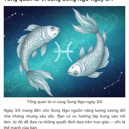
Tổng quan tử vi cung Song Ngư ngày 3/4
Ngày 3/4 mang đến cho Song Ngư nguồn năng lượng tương đối
nhẹ nhàng nhưng sâu sắc. Bạn có xu hướng tập trung vào nội
tâm, từ đó dễ đưa ra những quyết định dựa trên trực giác – vốn là
thế mạnh của bạn.