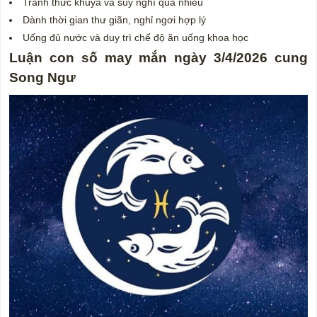
Tránh thức khuya và suy nghĩ quá nhiều
Dành thời gian thư giãn, nghỉ ngơi hợp lý
Uống đủ nước và duy trì chế độ ăn uống khoa học
Luận con số may mắn ngày 3/4/2026 cung
Song Ngư