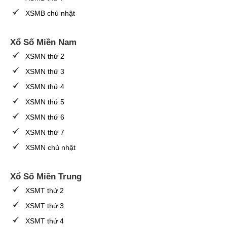
XSMB chủ nhật
Xổ Số Miền Nam
XSMN thứ 2
XSMN thứ 3
XSMN thứ 4
XSMN thứ 5
XSMN thứ 6
XSMN thứ 7
XSMN chủ nhật
Xổ Số Miền Trung
XSMT thứ 2
XSMT thứ 3
XSMT thứ 4