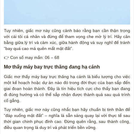
Tuy nhiên, giấc mơ này cũng cảnh báo rằng bạn cần thận trọng
với cái tôi cá nhân và đừng để tham vọng che mờ lý trí. Hãy cân
bằng giữa lý trí và cảm xúc, giữa hành động và suy nghĩ để tránh
“bay quá cao mà quên mất mặt đất”.
👉 Con số may mắn: 06 – 68
Mơ thấy máy bay trực thăng đang hạ cánh
Giấc mơ thấy máy bay trực thăng hạ cánh là biểu tượng cho việc
một kế hoạch hoặc dự án nào đó trong đời thực của bạn sắp đến
giai đoạn hoàn thành. Đây là tín hiệu tích cực cho thấy bạn đang
đi đúng hướng và có thể sắp nhận được thành quả sau quá trình
cố gắng.
Tuy nhiên, giấc mơ này cũng nhắc bạn hãy chuẩn bị tinh thần để
“đáp xuống mặt đất” – nghĩa là sẵn sàng quay lại với thực tế sau
thời gian chinh phục đỉnh cao. Đừng quên rằng, sau thành công,
điều quan trọng là duy trì và phát triển bền vững.