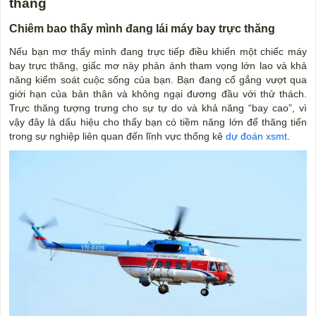
thăng
Chiêm bao thấy mình đang lái máy bay trực thăng
Nếu bạn mơ thấy mình đang trực tiếp điều khiển một chiếc máy
bay trực thăng, giấc mơ này phản ánh tham vọng lớn lao và khả
năng kiểm soát cuộc sống của bạn. Bạn đang cố gắng vượt qua
giới hạn của bản thân và không ngại đương đầu với thử thách.
Trực thăng tượng trưng cho sự tự do và khả năng “bay cao”, vì
vậy đây là dấu hiệu cho thấy bạn có tiềm năng lớn để thăng tiến
trong sự nghiệp liên quan đến lĩnh vực thống kê
dự đoán xsmt
.