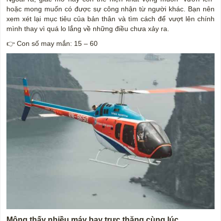
hoặc mong muốn có được sự công nhận từ người khác. Bạn nên
xem xét lại mục tiêu của bản thân và tìm cách để vượt lên chính
mình thay vì quá lo lắng về những điều chưa xảy ra.
👉 Con số may mắn: 15 – 60
Mộng thấy nhiều máy bay trực thăng cùng lúc