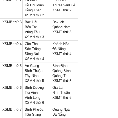
XSMB thứ 2
Cà Mau
Phú Yên
Hồ Chí Minh
ThừaThiênHuế
Đồng Tháp
XSMT thứ 2
XSMN thứ 2
XSMB thứ 3
Bạc Liêu
DakLak
Bến Tre
Quảng Nam
Vũng Tàu
XSMT thứ 3
XSMN thứ 3
XSMB thứ 4
Cần Thơ
Khánh Hòa
Sóc Trăng
Đà Nẵng
Đồng Nai
XSMT thứ 4
XSMN thứ 4
XSMB thứ 5
An Giang
Bình Định
Bình Thuận
Quảng Bình
Tây Ninh
Quảng Trị
XSMN thứ 5
XSMT thứ 5
XSMB thứ 6
Bình Dương
Gia Lai
Trà Vinh
Ninh Thuận
Vĩnh Long
XSMT thứ 6
XSMN thứ 6
XSMB thứ 7
Bình Phước
Quảng Ngãi
Hậu Giang
Đà Nẵng