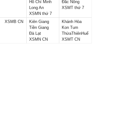
Hồ Chí Minh
Đắc Nông
Long An
XSMT thứ 7
XSMN thứ 7
XSMB CN
Kiên Giang
Khánh Hòa
Tiền Giang
Kon Tum
Đà Lạt
ThừaThiênHuế
XSMN CN
XSMT CN