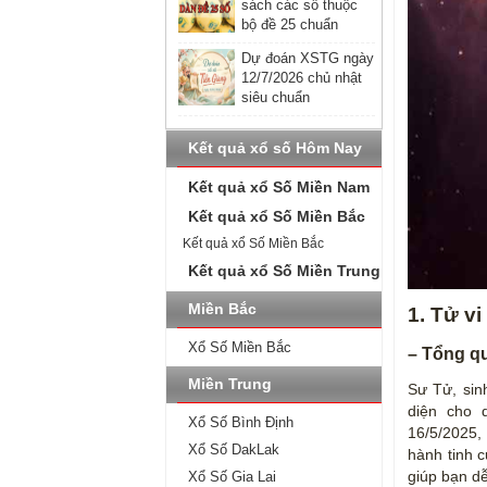
sách các số thuộc
bộ đề 25 chuẩn
Dự đoán XSTG ngày
12/7/2026 chủ nhật
siêu chuẩn
Kết quả xổ số Hôm Nay
Kết quả xổ Số Miền Nam
Kết quả xổ Số Miền Bắc
Kết quả xổ Số Miền Bắc
Kết quả xổ Số Miền Trung
Miền Bắc
1. Tử v
Xổ Số Miền Bắc
– Tổng qu
Miền Trung
Sư Tử, sin
diện cho 
Xổ Số Bình Định
16/5/2025,
Xổ Số DakLak
hành tinh c
giúp bạn dễ
Xổ Số Gia Lai