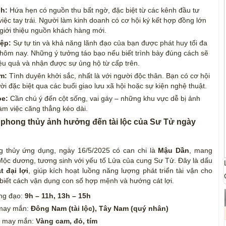
nh:
Hứa hẹn có nguồn thu bất ngờ, đặc biệt từ các kênh đầu tư
iệc tay trái. Người làm kinh doanh có cơ hội ký kết hợp đồng lớn
giới thiệu nguồn khách hàng mới.
ệp:
Sự tự tin và khả năng lãnh đạo của bạn được phát huy tối đa
 hôm nay. Những ý tưởng táo bạo nếu biết trình bày đúng cách sẽ
ệu quả và nhận được sự ủng hộ từ cấp trên.
m:
Tình duyên khởi sắc, nhất là với người độc thân. Bạn có cơ hội
i đặc biệt qua các buổi giao lưu xã hội hoặc sự kiện nghệ thuật.
ỏe:
Cần chú ý đến cột sống, vai gáy – những khu vực dễ bị ảnh
àm việc căng thẳng kéo dài.
 phong thủy ảnh hưởng đến tài lộc của Sư Tử ngày
 thủy ứng dụng, ngày 16/5/2025 có can chi là
Mậu Dần
, mang
 Mộc dương, tương sinh với yếu tố Lửa của cung Sư Tử. Đây là dấu
t đại lợi
, giúp kích hoạt luồng năng lượng phát triển tài vận cho
biết cách vận dụng con số hợp mệnh và hướng cát lợi.
ng đạo:
9h – 11h, 13h – 15h
may mắn:
Đông Nam (tài lộc), Tây Nam (quý nhân)
c may mắn:
Vàng cam, đỏ, tím