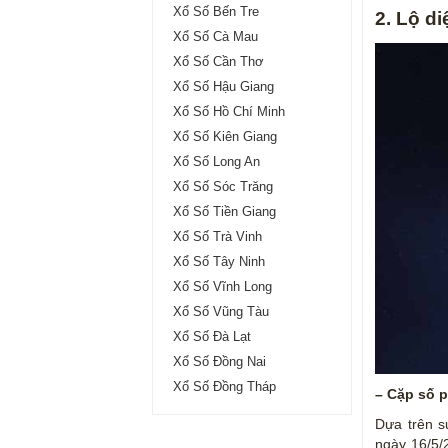
Xổ Số Bến Tre
2. Lộ d
Xổ Số Cà Mau
Xổ Số Cần Thơ
Xổ Số Hậu Giang
Xổ Số Hồ Chí Minh
Xổ Số Kiên Giang
Xổ Số Long An
Xổ Số Sóc Trăng
Xổ Số Tiền Giang
Xổ Số Trà Vinh
Xổ Số Tây Ninh
Xổ Số Vĩnh Long
Xổ Số Vũng Tàu
Xổ Số Đà Lạt
Xổ Số Đồng Nai
Xổ Số Đồng Tháp
– Cặp số p
Dựa trên s
ngày 16/5/