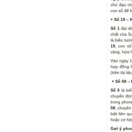
chủ đạo ch
con số để h
+ Số 19 – 
Số 1
đại di
chất của Sư
là biểu tượ
19
, con s
vàng, hứa 
Vào ngày 1
hợp đồng h
(trên tài l
+ Số 58 – 
Số 5
là biể
chuyển độn
trong phong
58
, chuyê
biệt liên 
hoặc cơ hội
Gợi ý pho