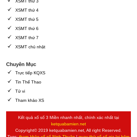
XSMT thứ 3
XSMT thứ 4
XSMT thứ 5
XSMT thứ 6
XSMT thứ 7
XSMT chủ nhật
Chuyên Mục
Trực tiếp KQXS
Tin Thể Thao
Tử vi
Tham khảo XS
Kết quả xổ số 3 Miền nhanh nhất, chính xác nhất tại
ketquabamien.net
Copyright© 2019 ketquabamien.net, All right Reserved.
Tags:
tham khảo xổ số Ninh Thuận
|
quay thử xổ số gia lai hôm