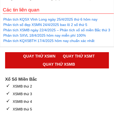
Các tin liên quan
Phân tích KQSX Vĩnh Long ngày 25/4/2025 thứ 6 hôm nay
Phân tích số đẹp XSMN 24/4/2025 bao lô 2 số thứ 5
Phân tích XSMB ngày 22/4/2025 – Phân tích xổ số miền Bắc thứ 3
Phân tích SXVL 18/4/2025 hôm nay miễn phí 100%
Phân tích KQXSBTH 17/4/2025 hôm nay chuẩn xác nhất
QUAY THỬ XSMN
QUAY THỬ XSMT
QUAY THỬ XSMB
Xổ Số Miền Bắc
XSMB thứ 2
XSMB thứ 3
XSMB thứ 4
XSMB thứ 5