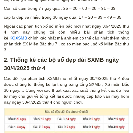
Con số câm trong 7 ngày qua : 25 – 20 – 63 – 28 – 91 – 39
cặp lô đẹp về nhiều trong 30 ngày qua: 17 – 20 – 89 – 49 – 35
Ngoài các phân tích xổ số miền bắc mới nhất ngày 30/4/2025 thứ
4 hôm nay chúng tôi còn nhiều bài phân tích thống
kê
KQXSMB
chính xác nhất mà anh em có thể cập nhật thêm như:
phân tích SX Miền Bắc thu 7 , xo so mien bac , sổ xố Miền Bắc thứ
3 ,…
2. Thống kê các bộ số đẹp đài SXMB ngày
30/4/2025 thứ 4
Các dữ liệu phân tích XSMB mới nhất ngày 30/4/2025 thứ 4 đều
được chúng tôi thống kê lại trong bảng tổng SXMB , XS miền Bắc
30 ngày,… Cùng với các thuật xuất xác xuất thống kế, các dữ liệu
từ máy chủ gửi về tổng kết lại được những cặp loto vận may hôm
nay ngày 30/4/2025 thứ 4 cho người chơi.