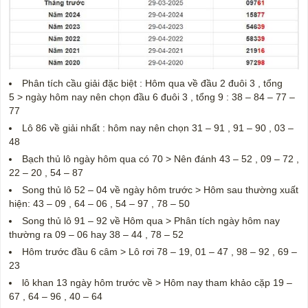
Phân tích cầu giải đặc biệt : Hôm qua về đầu 2 đuôi 3 , tổng
5 > ngày hôm nay nên chọn đầu 6 đuôi 3 , tổng 9 : 38 – 84 – 77 –
77
Lô 86 về giải nhất : hôm nay nên chọn 31 – 91 , 91 – 90 , 03 –
48
Bạch thủ lô ngày hôm qua có 70 > Nên đánh 43 – 52 , 09 – 72 ,
22 – 20 , 54 – 87
Song thủ lô 52 – 04 về ngày hôm trước > Hôm sau thường xuất
hiện: 43 – 09 , 64 – 06 , 54 – 97 , 78 – 50
Song thủ lô 91 – 92 về Hôm qua > Phân tích ngày hôm nay
thường ra 09 – 06 hay 38 – 44 , 78 – 52
Hôm trước đầu 6 câm > Lô rơi 78 – 19, 01 – 47 , 98 – 92 , 69 –
23
lô khan 13 ngày hôm trước về > Hôm nay tham khảo cặp 19 –
67 , 64 – 96 , 40 – 64