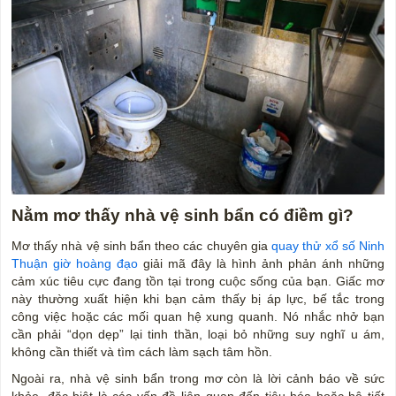
Nằm mơ thấy
nhà vệ sinh bẩn có điềm gì?
Mơ thấy nhà vệ sinh bẩn theo các chuyên gia
quay thử xổ số Ninh
Thuận giờ hoàng đạo
giải mã đây là hình ảnh phản ánh những
cảm xúc tiêu cực đang tồn tại trong cuộc sống của bạn. Giấc mơ
này thường xuất hiện khi bạn cảm thấy bị áp lực, bế tắc trong
công việc hoặc các mối quan hệ xung quanh. Nó nhắc nhở bạn
cần phải “dọn dẹp” lại tinh thần, loại bỏ những suy nghĩ u ám,
không cần thiết và tìm cách làm sạch tâm hồn.
Ngoài ra, nhà vệ sinh bẩn trong mơ còn là lời cảnh báo về sức
khỏe, đặc biệt là các vấn đề liên quan đến tiêu hóa hoặc hệ tiết