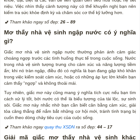
niệu. Việc nhìn thấy cảnh tượng này có thể khuyến nghị bạn nên
kiểm tra sức khỏe định kỳ và chăm sóc cơ thể kỹ lưỡng hơn.
🚽 Tham khảo ngay số đẹp:
26 – 89
Mơ thấy nhà vệ sinh ngập nước có ý nghĩa
gì?
Giấc mơ nhà vệ sinh ngập nước thường phản ánh cảm giác
choáng ngợp trước các tình huống thực tế trong cuộc sống. Nước
trong nhà vệ sinh tượng trưng cho cảm xúc và năng lượng tiềm
ẩn; khi nó tràn ngập, điều đó có nghĩa là bạn đang gặp khó khăn
trong việc kiểm soát cảm xúc, hoặc có những áp lực lớn khiến bạn
cảm thấy “ngợp” và không thoải mái.
Tuy nhiên, giấc mơ này cũng mang ý nghĩa tích cực nếu bạn tìm
cách xử lý tốt, bởi nước có thể là biểu tượng của tài lộc, sự sinh
sôi. Giấc mơ này nhắc nhở bạn cần biết cân bằng cảm xúc, giải
tỏa căng thẳng để nắm bắt những cơ hội mới, tránh tình trạng bị
cuốn theo dòng chảy tiêu cực của cuộc sống.
🚽 Tham khảo ngay
quay thu XSDN
ra số đẹp:
44 – 17
Giải mã giấc mơ thấy nhà vệ sinh khác