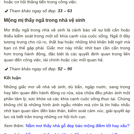
hoặc cơ hội thăng tiến trong công việc.
🚽 Tham khảo ngay số đẹp:
33 – 63
Mộng mị thấy ngã trong nhà vệ sinh
Mơ thấy ngã trong nhà vệ sinh là cảnh báo về sự bất cẩn hoặc
thiếu kiểm soát trong một số khía cạnh của cuộc sống. Ngã ở đây
tượng trưng cho rủi ro, thất bại hoặc những khó khăn bất ngờ mà
bạn có thể gặp phải. Giấc mơ này nhắc nhở bạn cần cẩn trọng
hơn trong hành động, đặc biệt là các quyết định quan trọng liên
quan đến công việc, tài chính hoặc các mối quan hệ.
🚽 Tham khảo ngay số đẹp:
52 – 90
Kết luận
Những giấc mơ về nhà vệ sinh, dù bẩn, ngập nước, sang trọng
hay liên quan đến hành động cọ rửa, sửa chữa đều phản ánh một
phần tâm lý, sức khỏe và các khía cạnh cuộc sống thực tại. Chúng
không chỉ là những hình ảnh ngẫu nhiên mà còn là tín hiệu nhắc
nhở bạn quan tâm đến bản thân, kiểm soát cảm xúc, giải quyết áp
lực và biết trân trọng những cơ hội tích cực.
Xem thêm:
Nằm mơ thấy nhà gỗ đẹp báo mộng điềm tốt hay xấu?