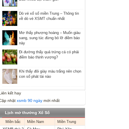
Dò vé xổ số miền Trung – Thông tin
về dò vé XSMT chuẩn nhất
Mơ thấy phượng hoàng – Muốn giàu
sang, sung túc đừng bỏ lỡ điềm báo
này
Đi đường thấy quả trứng cá có phải
điềm báo thịnh vượng?
Khi thấy đôi giày màu trắng nên chọn
con số phát tài nào
Liên kết hay
Cập nhật
xsmb 90 ngày
mới nhất
Lịch mở thưởng Xổ Số
Miền bắc
Miền Nam
Miền Trung