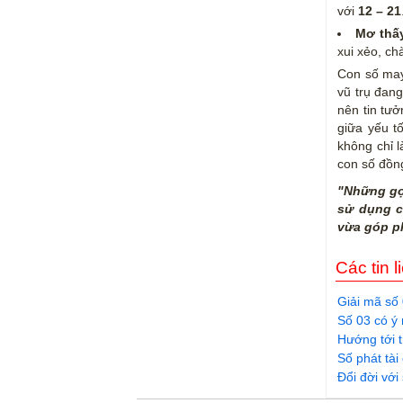
với
12 – 21
Mơ thấ
xui xẻo, c
Con số may
vũ trụ đang
nên tin tư
giữa yếu t
không chỉ l
con số đồn
"Những gợi
sử dụng c
vừa góp ph
Các tin 
Giải mã số 
Số 03 có ý 
Hướng tới 
Số phát tài
Đổi đời với