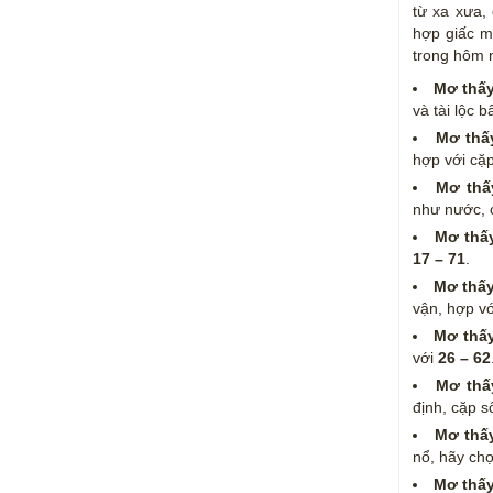
từ xa xưa, 
hợp giấc m
trong hôm 
Mơ thấ
và tài lộc 
Mơ thấy
hợp với cặ
Mơ thấ
như nước,
Mơ thấ
17 – 71
.
Mơ thấy
vận, hợp v
Mơ thấy
với
26 – 62
Mơ thấy
định, cặp s
Mơ thấy
nổ, hãy ch
Mơ thấ