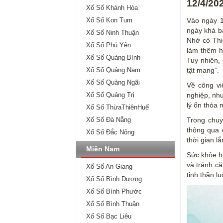
12/4/20
Xổ Số Khánh Hòa
Vào ngày 1
Xổ Số Kon Tum
ngày khá b
Xổ Số Ninh Thuận
Nhờ có Thi
Xổ Số Phú Yên
làm thêm h
Xổ Số Quảng Bình
Tuy nhiên,
tật mang”.
Xổ Số Quảng Nam
Xổ Số Quảng Ngãi
Về công vi
nghiệp, như
Xổ Số Quảng Trị
lý ổn thỏa 
Xổ Số ThừaThiênHuế
Trong chuy
Xổ Số Đà Nẵng
thông qua 
Xổ Số Đắc Nông
thời gian l
Miền Nam
Sức khỏe h
và tránh că
Xổ Số An Giang
tinh thần lu
Xổ Số Bình Dương
Xổ Số Bình Phước
Xổ Số Bình Thuận
Xổ Số Bạc Liêu