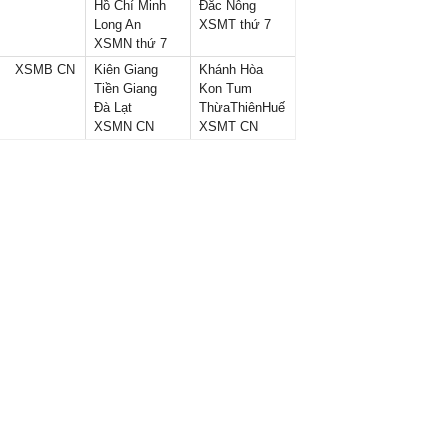
Hồ Chí Minh
Đắc Nông
Long An
XSMT thứ 7
XSMN thứ 7
XSMB CN
Kiên Giang
Khánh Hòa
Tiền Giang
Kon Tum
Đà Lạt
ThừaThiênHuế
XSMN CN
XSMT CN