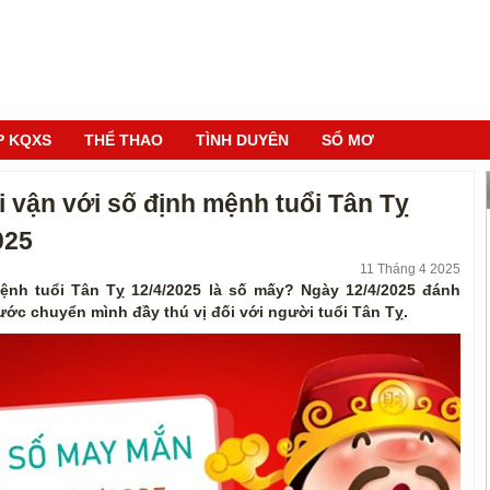
P KQXS
THỂ THAO
TÌNH DUYÊN
SỔ MƠ
i vận với số định mệnh tuổi Tân Tỵ
025
11 Tháng 4 2025
ệnh tuổi Tân Tỵ 12/4/2025 là số mấy? Ngày 12/4/2025 đánh
ớc chuyển mình đầy thú vị đối với người tuổi Tân Tỵ.