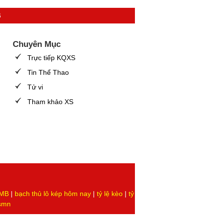
B
Chuyên Mục
Trực tiếp KQXS
Tin Thể Thao
Tử vi
Tham khảo XS
MB
|
bạch thủ lô kép hôm nay
|
tỷ lệ kèo
|
tỷ
smn