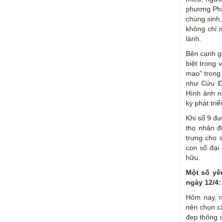
phương Phậ
chúng sinh,
không chỉ 
lành.
Bên cạnh gi
biệt trong
mao” trong 
như Cửu Đ
Hình ảnh n
kỳ phát tri
Khi số 9 đư
thọ nhân đ
trưng cho 
con số đại
hữu.
Một số yế
ngày 12/4:
Hôm nay, n
nên chọn cặ
đẹp thông 