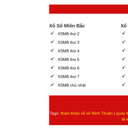
Xổ Số Miền Bắc
Xổ
XSMB thứ 2
XSMB thứ 3
XSMB thứ 4
XSMB thứ 5
XSMB thứ 6
XSMB thứ 7
XSMB chủ nhật
Tags:
tham khảo xổ số Ninh Thuận
|
quay t
lệ 