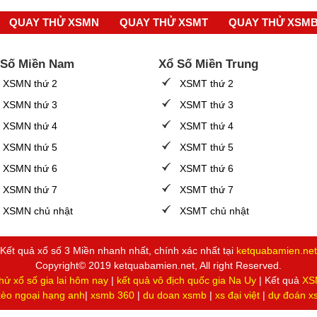
QUAY THỬ XSMN
QUAY THỬ XSMT
QUAY THỬ XSM
 Số Miền Nam
Xổ Số Miền Trung
XSMN thứ 2
XSMT thứ 2
XSMN thứ 3
XSMT thứ 3
XSMN thứ 4
XSMT thứ 4
XSMN thứ 5
XSMT thứ 5
XSMN thứ 6
XSMT thứ 6
XSMN thứ 7
XSMT thứ 7
XSMN chủ nhật
XSMT chủ nhật
Kết quả xổ số 3 Miền nhanh nhất, chính xác nhất tại
ketquabamien.net
Copyright© 2019 ketquabamien.net, All right Reserved.
hử xổ số gia lai hôm nay
|
kết quả vô địch quốc gia Na Uy
| Kết quả
XS
kèo ngoại hạng anh
|
xsmb 360
|
du doan xsmb
|
xs đại việt
|
dự đoán x