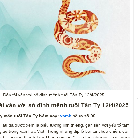
Đón tài vận với số định mệnh tuổi Tân Tỵ 12/4/2025
tài vận với số định mệnh tuổi Tân Tỵ 12/4/2025
y mắn tuổi Tân Tỵ hôm nay:
xsmb
sẽ ra số 99
 lâu đã được xem là biểu tượng linh thiêng, gắn liền với yếu tố tâm
 giáo trong văn hóa Việt. Trong những dịp lễ bái tại chùa chiền, đền
i ta thường thành tâm khấn nguyện “Lạy chín phương trời, mười