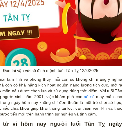
Đón tài vận với số định mệnh tuổi Tân Tỵ 12/4/2025
giới tâm linh và phong thủy, mỗi con số không chỉ mang ý nghĩa
 mà còn có khả năng kích hoạt nguồn năng lượng tích cực, mở ra
y mắn nếu được chọn lựa và sử dụng đúng thời điểm. Với tuổi Tân
g người sinh năm 2001, việc khám phá con
xổ số
may mắn cho
 trong ngày hôm nay không chỉ đơn thuần là một trò chơi số học,
hiếc chìa khóa giúp khai thông tài lộc, cải thiện vận khí và thúc
ước tiến mới trên hành trình sự nghiệp và tình cảm.
 tử vi hôm nay người tuổi Tân Tỵ ngày