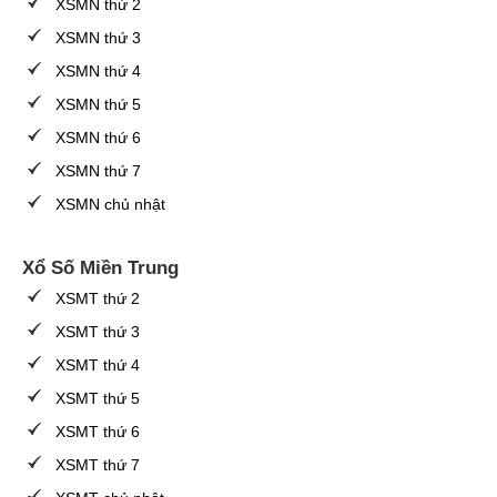
XSMN thứ 2
XSMN thứ 3
XSMN thứ 4
XSMN thứ 5
XSMN thứ 6
XSMN thứ 7
XSMN chủ nhật
Xổ Số Miền Trung
XSMT thứ 2
XSMT thứ 3
XSMT thứ 4
XSMT thứ 5
XSMT thứ 6
XSMT thứ 7