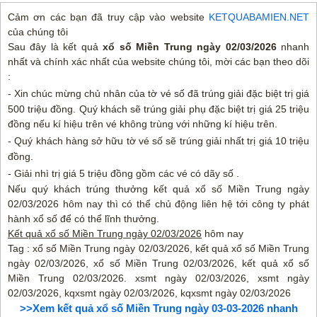
Cảm ơn các bạn đã truy cập vào website
KETQUABAMIEN.NET
của chúng tôi
Sau đây là kết quả
xổ số Miền Trung ngày 02/03/2026
nhanh
nhất và chính xác nhất của website chúng tôi, mời các bạn theo dõi
:
- Xin chúc mừng chủ nhân của tờ vé số
đã trúng giải đặc biệt trị giá
500 triệu đồng. Quý khách sẽ trúng giải phụ đặc biệt trị giá 25 triệu
đồng nếu kí hiệu trên vé không trùng với những kí hiệu trên.
- Quý khách hàng sở hữu tờ vé số
sẽ trúng giải nhất trị giá 10 triệu
đồng.
- Giải nhì trị giá 5 triệu đồng gồm các vé có dãy số
.
Nếu quý khách trúng thưởng kết quả xổ số Miền Trung ngày
02/03/2026 hôm nay thì có thể chủ động liên hệ tới công ty phát
hành xổ số để có thể lĩnh thưởng.
Kết quả xổ số Miền Trung ngày 02/03/2026
hôm nay
Tag : xổ số Miền Trung ngày 02/03/2026, kết quả xổ số Miền Trung
ngày 02/03/2026, xổ số Miền Trung 02/03/2026, kết quả xổ số
Miền Trung 02/03/2026. xsmt ngày 02/03/2026, xsmt ngày
02/03/2026, kqxsmt ngày 02/03/2026, kqxsmt ngày 02/03/2026
>>Xem kết quả xổ số Miền Trung ngày 03-03-2026 nhanh