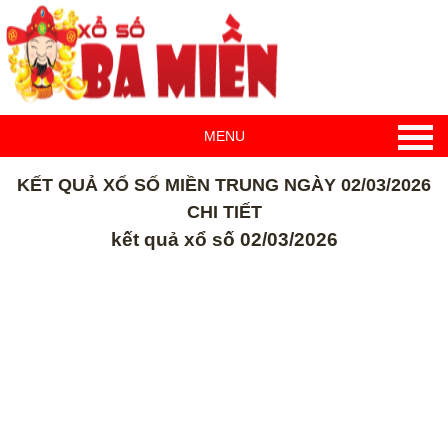
MENU
KẾT QUẢ XỔ SỐ MIỀN TRUNG NGÀY 02/03/2026
CHI TIẾT
kết quả xổ số 02/03/2026